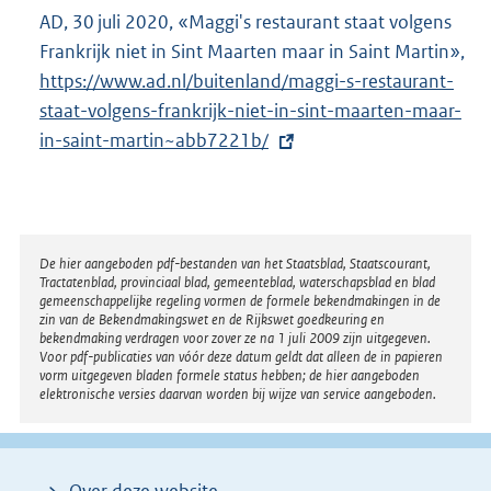
AD, 30 juli 2020, «Maggi's restaurant staat volgens
Frankrijk niet in Sint Maarten maar in Saint Martin»,
E
https://www.ad.nl/buitenland/maggi-s-restaurant-
x
staat-volgens-frankrijk-niet-in-sint-maarten-maar-
t
in-saint-martin~abb7221b/
e
r
n
e
l
Disclaimer
De hier aangeboden pdf-bestanden van het Staatsblad, Staatscourant,
Tractatenblad, provinciaal blad, gemeenteblad, waterschapsblad en blad
i
gemeenschappelijke regeling vormen de formele bekendmakingen in de
n
zin van de Bekendmakingswet en de Rijkswet goedkeuring en
bekendmaking verdragen voor zover ze na 1 juli 2009 zijn uitgegeven.
k
Voor pdf-publicaties van vóór deze datum geldt dat alleen de in papieren
:
vorm uitgegeven bladen formele status hebben; de hier aangeboden
elektronische versies daarvan worden bij wijze van service aangeboden.