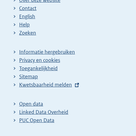
Over deze website
Contact
English
Help
Zoeken
Informatie hergebruiken
Privacy en cookies
Toegankelijkheid
Sitemap
E
Kwetsbaarheid melden
x
t
Open data
e
Linked Data Overheid
r
PUC Open Data
n
e