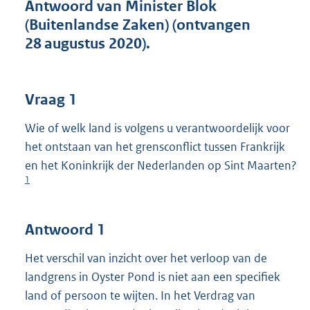
t
Antwoord van Minister Blok
t
(Buitenlandse Zaken) (ontvangen
e
28 augustus 2020).
:
3
9
K
Vraag 1
b
Wie of welk land is volgens u verantwoordelijk voor
het ontstaan van het grensconflict tussen Frankrijk
en het Koninkrijk der Nederlanden op Sint Maarten?
1
Antwoord 1
Het verschil van inzicht over het verloop van de
landgrens in Oyster Pond is niet aan een specifiek
land of persoon te wijten. In het Verdrag van