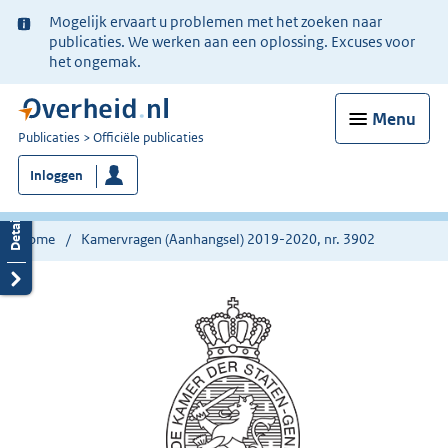
Ter
Mogelijk ervaart u problemen met het zoeken naar
informatie:
publicaties. We werken aan een oplossing. Excuses voor
het ongemak.
Menu
U
Publicaties
Officiële publicaties
bent
Inloggen
nu
hier:
Home
Kamervragen (Aanhangsel) 2019-2020, nr. 3902