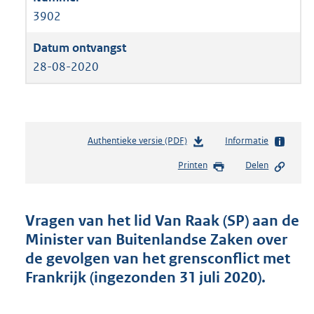
3902
28-08-2020
Authentieke versie (PDF)
b
Informatie
e
Printen
Delen
s
t
a
n
Vragen van het lid Van Raak (SP) aan de
d
Minister van Buitenlandse Zaken over
s
de gevolgen van het grensconflict met
g
r
Frankrijk (ingezonden 31 juli 2020).
o
o