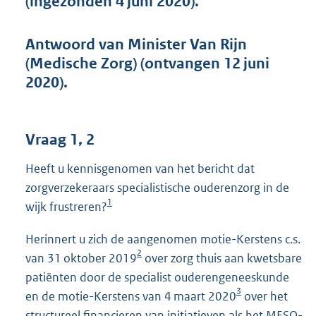
(ingezonden 4 juni 2020).
t
t
e
Antwoord van Minister Van Rijn
:
(Medische Zorg) (ontvangen 12 juni
4
7
2020).
K
b
Vraag 1, 2
Heeft u kennisgenomen van het bericht dat
zorgverzekeraars specialistische ouderenzorg in de
1
wijk frustreren?
Herinnert u zich de aangenomen motie-Kerstens c.s.
2
van 31 oktober 2019
over zorg thuis aan kwetsbare
patiënten door de specialist ouderengeneeskunde
3
en de motie-Kerstens van 4 maart 2020
over het
structureel financieren van initiatieven als het MESO-