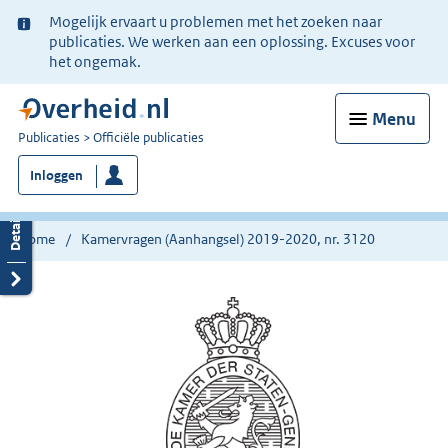
Ter
Mogelijk ervaart u problemen met het zoeken naar
informatie:
publicaties. We werken aan een oplossing. Excuses voor
het ongemak.
Menu
U
Publicaties
Officiële publicaties
bent
Inloggen
nu
hier:
Home
Kamervragen (Aanhangsel) 2019-2020, nr. 3120