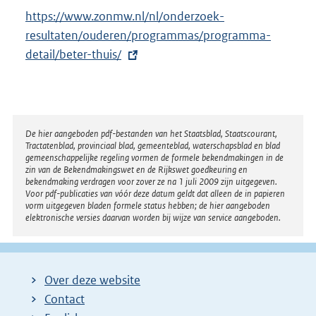
E
https://www.zonmw.nl/nl/onderzoek-
x
resultaten/ouderen/programmas/programma-
t
detail/beter-thuis/
e
r
n
e
Disclaimer
De hier aangeboden pdf-bestanden van het Staatsblad, Staatscourant,
Tractatenblad, provinciaal blad, gemeenteblad, waterschapsblad en blad
l
gemeenschappelijke regeling vormen de formele bekendmakingen in de
i
zin van de Bekendmakingswet en de Rijkswet goedkeuring en
bekendmaking verdragen voor zover ze na 1 juli 2009 zijn uitgegeven.
n
Voor pdf-publicaties van vóór deze datum geldt dat alleen de in papieren
k
vorm uitgegeven bladen formele status hebben; de hier aangeboden
elektronische versies daarvan worden bij wijze van service aangeboden.
:
Over deze website
Contact