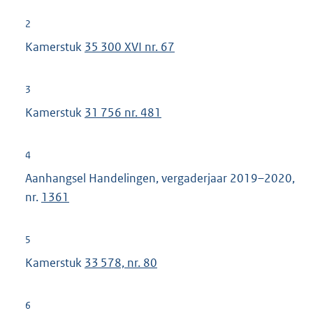
e
r
2
n
Kamerstuk
35 300 XVI nr. 67
e
l
3
i
Kamerstuk
31 756 nr. 481
n
k
:
4
Aanhangsel Handelingen, vergaderjaar 2019–2020,
nr.
1361
5
Kamerstuk
33 578, nr. 80
6