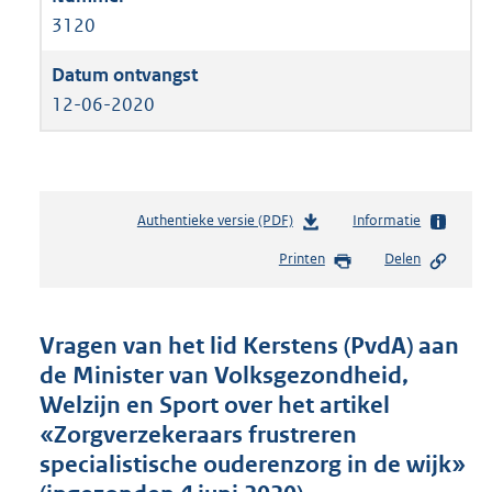
3120
12-06-2020
Authentieke versie (PDF)
b
Informatie
e
Printen
Delen
s
t
a
n
Vragen van het lid Kerstens (PvdA) aan
d
de Minister van Volksgezondheid,
s
Welzijn en Sport over het artikel
g
r
«Zorgverzekeraars frustreren
o
specialistische ouderenzorg in de wijk»
o