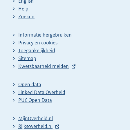
English
Help
Zoeken
Informatie hergebruiken
Privacy en cookies
Toegankelijkheid
Sitemap
E
Kwetsbaarheid melden
x
t
Open data
e
Linked Data Overheid
r
PUC Open Data
n
e
MijnOverheid.nl
l
E
Rijksoverheid.nl
i