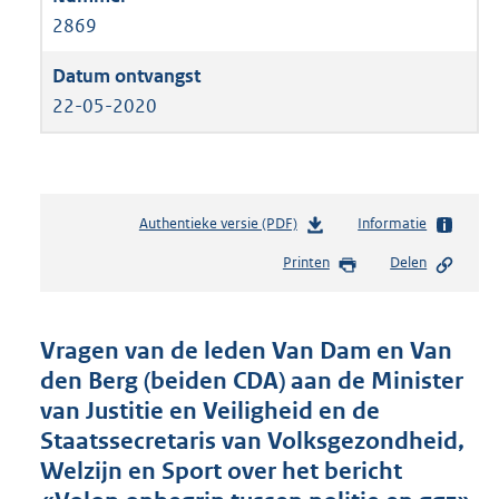
2869
22-05-2020
Authentieke versie (PDF)
b
Informatie
e
Printen
Delen
s
t
a
n
Vragen van de leden Van Dam en Van
d
den Berg (beiden CDA) aan de Minister
s
van Justitie en Veiligheid en de
g
r
Staatssecretaris van Volksgezondheid,
o
Welzijn en Sport over het bericht
o