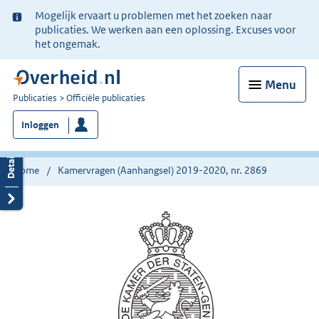
Ter
Mogelijk ervaart u problemen met het zoeken naar
informatie:
publicaties. We werken aan een oplossing. Excuses voor
het ongemak.
Menu
U
Publicaties
Officiële publicaties
bent
Inloggen
nu
hier:
Home
Kamervragen (Aanhangsel) 2019-2020, nr. 2869