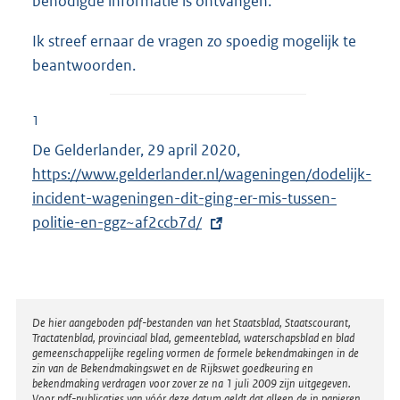
benodigde informatie is ontvangen.
Ik streef ernaar de vragen zo spoedig mogelijk te
beantwoorden.
1
De Gelderlander, 29 april 2020,
E
https://www.gelderlander.nl/wageningen/dodelijk-
x
incident-wageningen-dit-ging-er-mis-tussen-
t
politie-en-ggz~af2ccb7d/
e
r
n
e
l
Disclaimer
De hier aangeboden pdf-bestanden van het Staatsblad, Staatscourant,
Tractatenblad, provinciaal blad, gemeenteblad, waterschapsblad en blad
i
gemeenschappelijke regeling vormen de formele bekendmakingen in de
n
zin van de Bekendmakingswet en de Rijkswet goedkeuring en
bekendmaking verdragen voor zover ze na 1 juli 2009 zijn uitgegeven.
k
Voor pdf-publicaties van vóór deze datum geldt dat alleen de in papieren