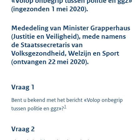
«Volop onbegrip tussen politie en ggz»
t
(ingezonden 1 mei 2020).
t
e
:
Mededeling van Minister Grapperhaus
4
1
(Justitie en Veiligheid), mede namens
K
de Staatssecretaris van
b
Volksgezondheid, Welzijn en Sport
(ontvangen 22 mei 2020).
Vraag 1
Bent u bekend met het bericht «Volop onbegrip
1
tussen politie en ggz»?
Vraag 2