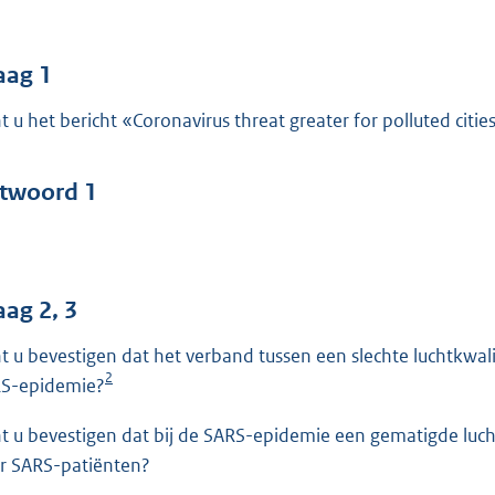
o
o
t
aag 1
t
t u het bericht «Coronavirus threat greater for polluted citi
e
:
4
twoord 1
2
b
aag 2, 3
t u bevestigen dat het verband tussen een slechte luchtkwali
2
S-epidemie?
t u bevestigen dat bij de SARS-epidemie een gematigde luch
r SARS-patiënten?