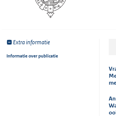
Toon
Extra informatie
meer
van:
Informatie over publicatie
Vr
Me
me
An
Wa
oo