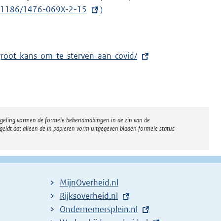
n
10.1186/1476-069X-2-15
)
e
l
i
groot-kans-om-te-sterven-aan-covid/
n
k
:
regeling vormen de formele bekendmakingen in de zin van de
eldt dat alleen de in papieren vorm uitgegeven bladen formele status
MijnOverheid.nl
E
Rijksoverheid.nl
x
E
Ondernemersplein.nl