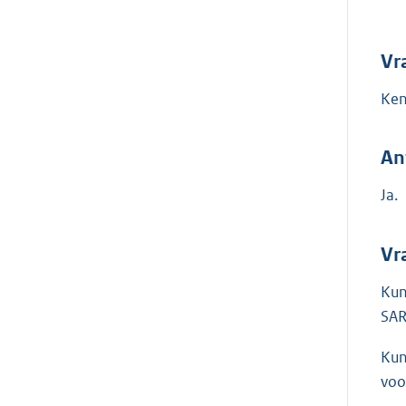
Vr
Ken
An
Ja.
Vr
Kun
SAR
Kun
voo