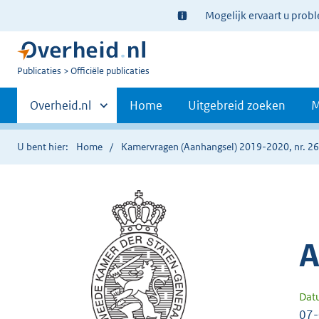
Ter
Mogelijk ervaart u prob
informatie:
U
Publicaties
Officiële publicaties
bent
Primaire
nu
Andere
Overheid.nl
Home
Uitgebreid zoeken
M
hier:
sites
navigatie
binnen
U bent hier:
Home
Kamervragen (Aanhangsel) 2019-2020, nr. 2
A
Dat
07-