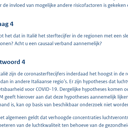
r de invloed van mogelijke andere risicofactoren is gekeken e
aag 4
pt het dat in Italië het sterftecijfer in de regionen met een s
ionen? Acht u een causaal verband aannemelijk?
twoord 4
Italië zijn de coronasterftecijfers inderdaad het hoogst in d
n dan in andere Italiaanse regio’s. Er zijn hypotheses dat luc
tsbaarheid voor COVID-19. Dergelijke hypotheses komen oo
M geeft hierover aan dat deze hypotheses aannemelijk lijken,
band is, kan op basis van beschikbaar onderzoek niet word
het algemeen geldt dat verhoogde concentraties luchtverontre
beteren van de luchtkwaliteit ten behoeve van de gezondhe