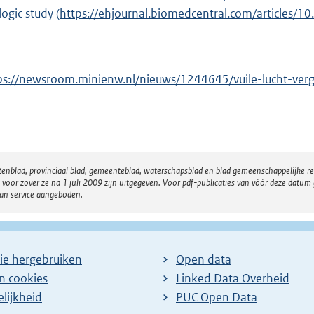
logic study (
E
https://ehjournal.biomedcentral.com/articles/
x
t
e
ps://newsroom.minienw.nl/nieuws/1244645/vuile-lucht-ver
r
n
e
l
i
atenblad, provinciaal blad, gemeenteblad, waterschapsblad en blad gemeenschappelijke 
n
 zover ze na 1 juli 2009 zijn uitgegeven. Voor pdf-publicaties van vóór deze datum g
van service aangeboden.
k
:
ie hergebruiken
Open data
en cookies
Linked Data Overheid
lijkheid
PUC Open Data