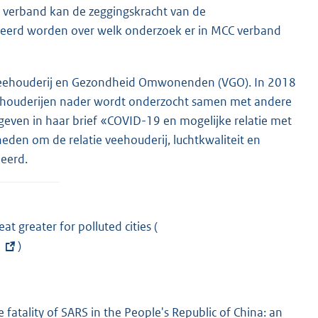
al verband kan de zeggingskracht van de
meerd worden over welk onderzoek er in MCC verband
eehouderij en Gezondheid Omwonenden (VGO). In 2018
veehouderijen nader wordt onderzocht samen met andere
egeven in haar brief «COVID-19 en mogelijke relatie met
den om de relatie veehouderij, luchtkwaliteit en
eerd.
t greater for polluted cities (
E
)
x
t
e
r
fatality of SARS in the People's Republic of China: an