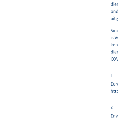
die
ond
uit
Sin
is 
ken
die
COV
1
Eur
htt
2
Env