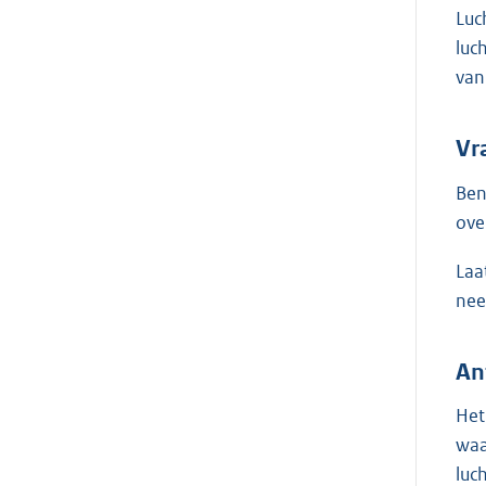
Luc
luc
van
Vr
Ben
ove
Laa
nee
An
Het
waa
luc