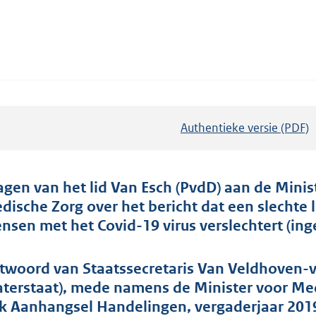
Authentieke versie (PDF)
b
e
s
t
agen van het lid Van Esch (PvdD) aan de Mini
a
dische Zorg over het bericht dat een slechte 
n
nsen met het Covid-19 virus verslechtert (in
d
s
twoord van Staatssecretaris Van Veldhoven-va
g
terstaat), mede namens de Minister voor Med
r
k Aanhangsel Handelingen, vergaderjaar 201