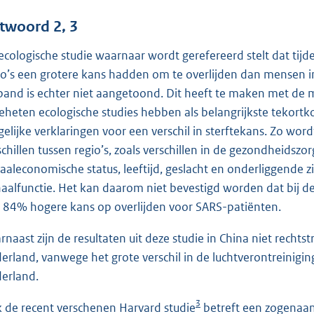
twoord 2, 3
ecologische studie waarnaar wordt gerefereerd stelt dat tijd
io’s een grotere kans hadden om te overlijden dan mensen in 
band is echter niet aangetoond. Dit heeft te maken met de m
eheten ecologische studies hebben als belangrijkste tekortk
elijke verklaringen voor een verschil in sterftekans. Zo wor
schillen tussen regio’s, zoals verschillen in de gezondheidszor
iaaleconomische status, leeftijd, geslacht en onderliggende z
naalfunctie. Het kan daarom niet bevestigd worden dat bij d
 84% hogere kans op overlijden voor SARS-patiënten.
rnaast zijn de resultaten uit deze studie in China niet rechts
erland, vanwege het grote verschil in de luchtverontreinigin
erland.
3
 de recent verschenen Harvard studie
betreft een zogenaam