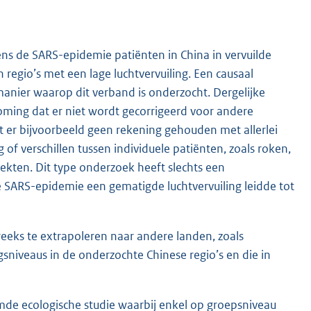
ens de SARS-epidemie patiënten in China in vervuilde
regio’s met een lage luchtvervuiling. Een causaal
anier waarop dit verband is onderzocht. Dergelijke
oming dat er niet wordt gecorrigeerd voor andere
dt er bijvoorbeeld geen rekening gehouden met allerlei
g of verschillen tussen individuele patiënten, zoals roken,
iekten. Dit type onderzoek heeft slechts een
e SARS-epidemie een gematigde luchtvervuiling leidde tot
treeks te extrapoleren naar andere landen, zoals
gsniveaus in de onderzochte Chinese regio’s en die in
de ecologische studie waarbij enkel op groepsniveau