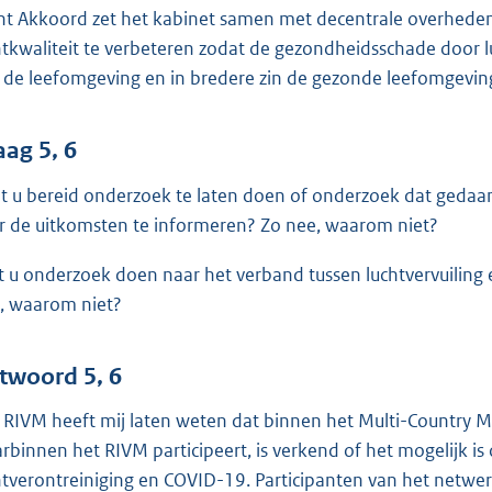
ht Akkoord zet het kabinet samen met decentrale overheden
htkwaliteit te verbeteren zodat de gezondheidsschade door lu
 de leefomgeving en in bredere zin de gezonde leefomgeving
aag 5, 6
t u bereid onderzoek te laten doen of onderzoek dat gedaa
r de uitkomsten te informeren? Zo nee, waarom niet?
t u onderzoek doen naar het verband tussen luchtvervuiling
, waarom niet?
twoord 5, 6
 RIVM heeft mij laten weten dat binnen het Multi-Country Mu
rbinnen het RIVM participeert, is verkend of het mogelijk i
htverontreiniging en COVID-19. Participanten van het netwe