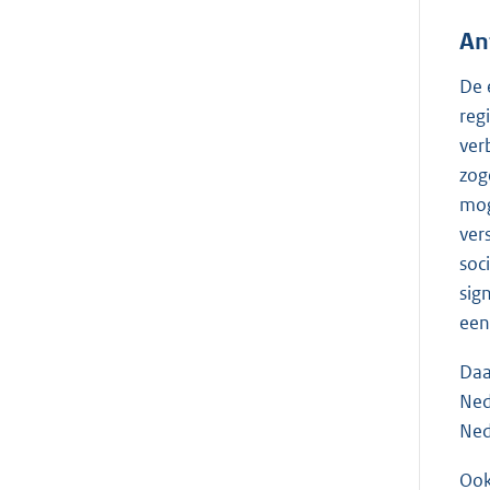
An
De 
reg
ver
zog
mog
ver
soc
sig
een
Daa
Ned
Ned
Ook