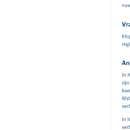
naa
Vr
Klo
reg
An
In 
zij
kwe
RIV
ver
In 
ver