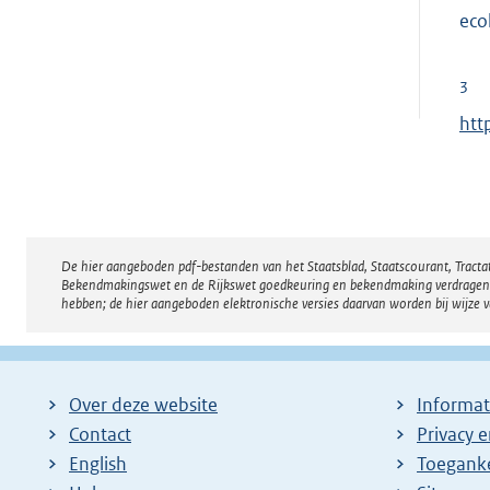
eco
3
E
htt
x
t
e
r
De hier aangeboden pdf-bestanden van het Staatsblad, Staatscourant, Tract
Disclaimer
n
Bekendmakingswet en de Rijkswet goedkeuring en bekendmaking verdragen voor
e
hebben; de hier aangeboden elektronische versies daarvan worden bij wijze 
l
i
n
Over deze website
Informat
k
Contact
Privacy 
:
English
Toeganke