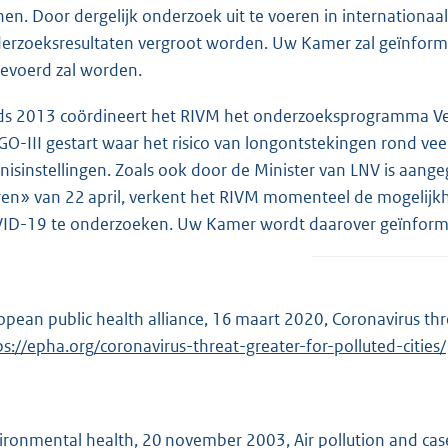
nen. Door dergelijk onderzoek uit te voeren in internationa
erzoeksresultaten vergroot worden. Uw Kamer zal geïnfor
gevoerd zal worden.
ds 2013 coördineert het RIVM het onderzoeksprogramma V
VGO-III gestart waar het risico van longontstekingen rond 
nisinstellingen. Zoals ook door de Minister van LNV is aang
ren» van 22 april, verkent het RIVM momenteel de mogelijkhe
ID-19 te onderzoeken. Uw Kamer wordt daarover geïnform
opean public health alliance, 16 maart 2020, Coronavirus threa
ps://epha.org/coronavirus-threat-greater-for-polluted-cities/
ironmental health, 20 november 2003, Air pollution and case 