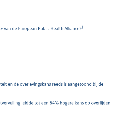
1
es» van de European Public Health Alliance?
K
teit en de overlevingskans reeds is aangetoond bij de
tvervuiling leidde tot een 84% hogere kans op overlijden