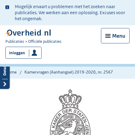
Ter
Mogelijk ervaart u problemen met het zoeken naar
informatie:
publicaties. We werken aan een oplossing. Excuses voor
het ongemak.
Menu
U
Publicaties
Officiële publicaties
bent
Inloggen
nu
hier:
Home
Kamervragen (Aanhangsel) 2019-2020, nr. 2567