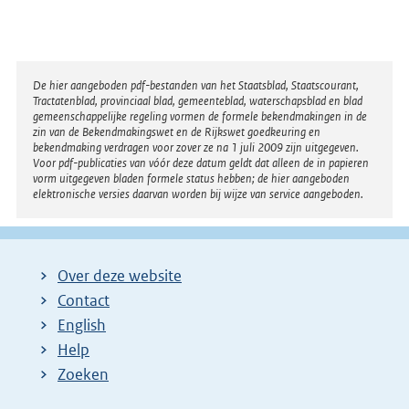
r
:
n
e
l
Disclaimer
De hier aangeboden pdf-bestanden van het Staatsblad, Staatscourant,
Tractatenblad, provinciaal blad, gemeenteblad, waterschapsblad en blad
i
gemeenschappelijke regeling vormen de formele bekendmakingen in de
n
zin van de Bekendmakingswet en de Rijkswet goedkeuring en
bekendmaking verdragen voor zover ze na 1 juli 2009 zijn uitgegeven.
k
Voor pdf-publicaties van vóór deze datum geldt dat alleen de in papieren
:
vorm uitgegeven bladen formele status hebben; de hier aangeboden
elektronische versies daarvan worden bij wijze van service aangeboden.
Over deze website
Contact
English
Help
Zoeken