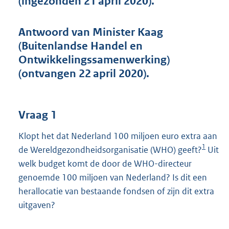
(ingezonden 21 april 2020).
t
t
e
Antwoord van Minister Kaag
:
(Buitenlandse Handel en
4
8
Ontwikkelingssamenwerking)
K
(ontvangen 22 april 2020).
b
Vraag 1
Klopt het dat Nederland 100 miljoen euro extra aan
1
de Wereldgezondheidsorganisatie (WHO) geeft?
Uit
welk budget komt de door de WHO-directeur
genoemde 100 miljoen van Nederland? Is dit een
herallocatie van bestaande fondsen of zijn dit extra
uitgaven?