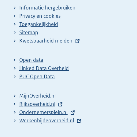
Informatie hergebruiken
Privacy en cookies
Toegankelijkheid
Sitemap
E
Kwetsbaarheid melden
x
t
Open data
e
Linked Data Overheid
r
PUC Open Data
n
e
MijnOverheid.nl
l
E
Rijksoverheid.nl
i
x
E
Ondernemersplein.nl
n
t
x
E
Werkenbijdeoverheid.nl
k
e
t
x
:
r
e
t