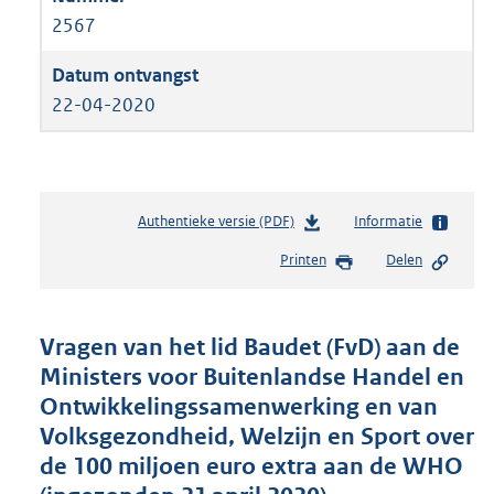
2567
22-04-2020
Authentieke versie (PDF)
b
Informatie
e
Printen
Delen
s
t
a
n
Vragen van het lid Baudet (FvD) aan de
d
Ministers voor Buitenlandse Handel en
s
Ontwikkelingssamenwerking en van
g
r
Volksgezondheid, Welzijn en Sport over
o
de 100 miljoen euro extra aan de WHO
o