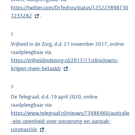
https://twitter.com/DrTedros/status/125223898730
x
7233282
.
t
e
r
2
n
Vrijheid in de Zorg, d.d. 21 november 2017, online
e
raadpleegbaar via
E
l
https://vrijheidindezorg.nl/2017/11/cliniclowns-
x
i
krijgen-meer-betaald/
t
.
n
e
k
r
3
:
n
De Telegraaf, d.d. 19 april 2020, online
e
raadpleegbaar via:
E
l
https://www.telegraaf.nl/nieuws/73486460/australie
x
i
-eist-openheid-over-oorsprong-en-aanpak-
t
n
coronacrisis
.
e
k