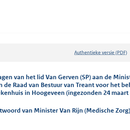
Authentieke versie (PDF)
b
e
s
t
agen van het lid Van Gerven (SP) aan de Minis
a
n de Raad van Bestuur van Treant voor het be
n
ekenhuis in Hoogeveen (ingezonden 24 maart 
d
s
twoord van Minister Van Rijn (Medische Zorg) 
g
r