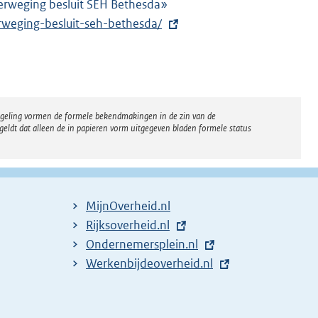
erweging besluit SEH Bethesda»
E
rweging-besluit-seh-bethesda/
x
t
e
r
n
regeling vormen de formele bekendmakingen in de zin van de
e
eldt dat alleen de in papieren vorm uitgegeven bladen formele status
l
i
n
k
MijnOverheid.nl
:
E
Rijksoverheid.nl
x
E
Ondernemersplein.nl
t
x
E
Werkenbijdeoverheid.nl
e
t
x
r
e
t