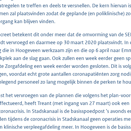
tregelen te treffen en deels te versnellen. De kern hiervan i
en zal plaatsvinden zodat de geplande (en poliklinische) z
rgang kan blijven vinden.
creet betekent dit onder meer dat de omvorming van de S
dt vervroegd en daarmee op 30 maart 2020 plaatsvindt. In d
g die in Hoogeveen werkzaam zijn en die op 6 april naar 
kplek aan de slag gaan. Ook zullen een week eerder geen 
te Zorgafdeling een week eerder worden gesloten. Dit is vol
jgen, voordat echt grote aantallen coronapatiënten zorg nod
plegend personeel zo lang mogelijk binnen de perken te ho
st het vervroegen van de plannen die volgens het plan-voor
ffectueerd, heeft Treant (met ingang van 27 maart) ook een 
coronacrisis. In Stadskanaal is de basisspoedpost ‘s avonds e
den tijdens de coronacrisis in Stadskanaal geen operaties mee
n klinische verpleegafdeling meer. In Hoogeveen is de basiss