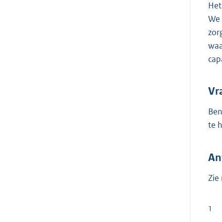
Het
We 
zor
waa
cap
Vr
Ben
te 
An
Zie
1