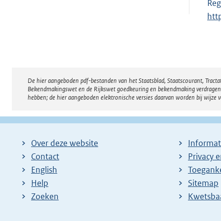
Reg
htt
De hier aangeboden pdf-bestanden van het Staatsblad, Staatscourant, Tract
Disclaimer
Bekendmakingswet en de Rijkswet goedkeuring en bekendmaking verdragen voor
hebben; de hier aangeboden elektronische versies daarvan worden bij wijze 
Over deze website
Informat
Contact
Privacy 
English
Toeganke
Help
Sitemap
Zoeken
E
Kwetsba
x