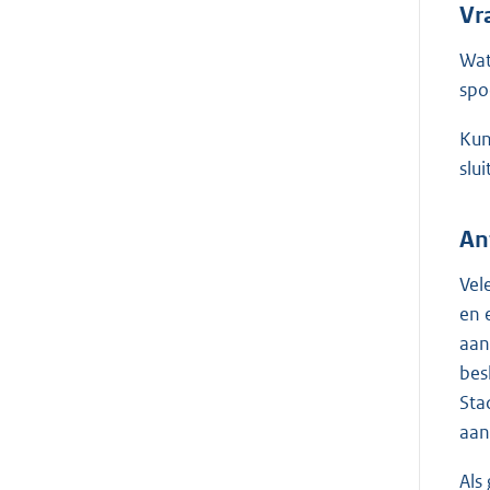
Vr
Wat
spo
Kun
slu
An
Vel
en 
aan
bes
Sta
aan
Als