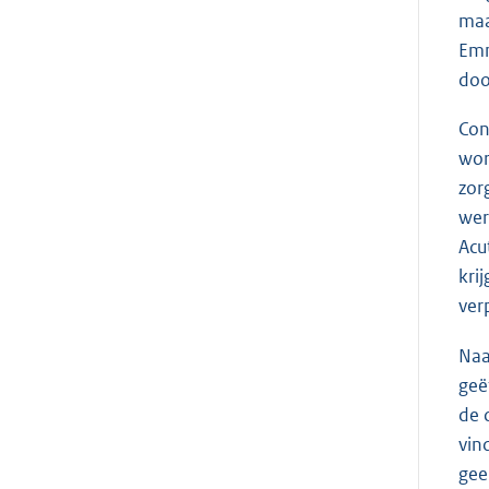
maa
Emm
doo
Con
wor
zor
wer
Acu
kri
ver
Naa
geë
de 
vin
gee