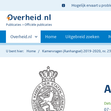
Ter
Mogelijk ervaart u prob
informatie:
U
Publicaties
Officiële publicaties
bent
Primaire
nu
Andere
Overheid.nl
Home
Uitgebreid zoeken
M
hier:
sites
navigatie
binnen
U bent hier:
Home
Kamervragen (Aanhangsel) 2019-2020, nr. 2
A
Dat
07-