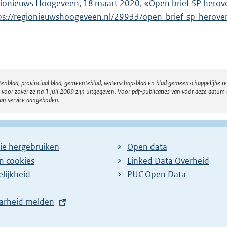
ionieuws Hoogeveen, 18 maart 2020, «Open brief SP herov
ps://regionieuwshoogeveen.nl/29933/open-brief-sp-herove
atenblad, provinciaal blad, gemeenteblad, waterschapsblad en blad gemeenschappelijke 
 zover ze na 1 juli 2009 zijn uitgegeven. Voor pdf-publicaties van vóór deze datum g
van service aangeboden.
ie hergebruiken
Open data
en cookies
Linked Data Overheid
lijkheid
PUC Open Data
arheid melden