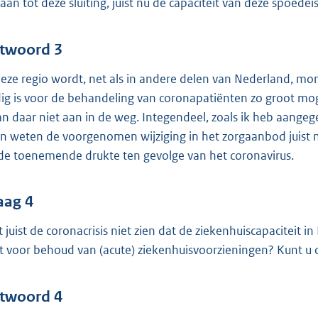
gaan tot deze sluiting, juist nu de capaciteit van deze spoedei
twoord 3
deze regio wordt, net als in andere delen van Nederland, mo
ig is voor de behandeling van coronapatiënten zo groot mo
an daar niet aan in de weg. Integendeel, zoals ik heb aangeg
en weten de voorgenomen wijziging in het zorgaanbod juist n
de toenemende drukte ten gevolge van het coronavirus.
aag 4
t juist de coronacrisis niet zien dat de ziekenhuiscapaciteit i
it voor behoud van (acute) ziekenhuisvoorzieningen? Kunt u d
twoord 4