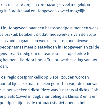
s dat de acute zorg en coronazorg zoveel mogelijk in
org in Stadskanaal en Hoogeveen zoveel mogelijk
EH in Hoogeveen naar een basisspoedpost met een week
e praktijk betekent dit dat medewerkers van de acute
Emmen zouden gaan, een week eerder op hun nieuwe
spoedopnames meer plaatsvinden in Hoogeveen en zal de
gens Treant nodig om de teams sneller op sterkte te
ig hebben. Hierdoor hoopt Treant overbelasting van het
uden.
-de-regio oorspronkelijk op 6 april zouden worden
aantal tijdelijke maatregelen getroffen voor de duur van
n in het weekend dicht (deze was ’s nachts al dicht). Ook
r plaats (zowel in dagbehandeling als klinisch) en is er
poedpost tijdens de coronacrisis niet open in het