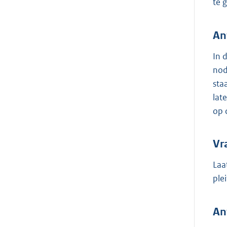
te 
An
In 
nod
sta
lat
op 
Vr
Laa
ple
An