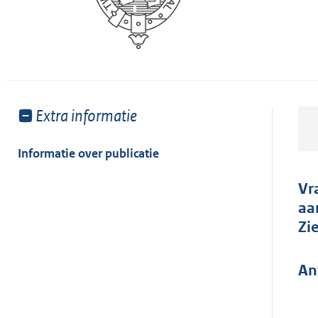
Toon
Extra informatie
meer
van:
Informatie over publicatie
Vr
aa
Zi
An