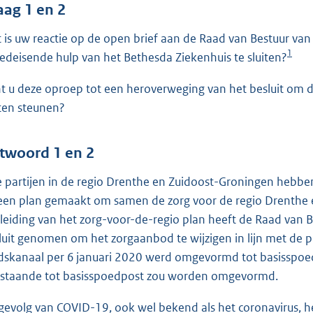
o
aag 1 en 2
o
 is uw reactie op de open brief aan de Raad van Bestuur van
t
1
edeisende hulp van het Bethesda Ziekenhuis te sluiten?
t
e
t u deze oproep tot een heroverweging van het besluit om 
:
iten steunen?
4
1
twoord 1 en 2
b
e partijen in de regio Drenthe en Zuidoost-Groningen hebbe
een plan gemaakt om samen de zorg voor de regio Drenthe 
leiding van het zorg-voor-de-regio plan heeft de Raad van 
luit genomen om het zorgaanbod te wijzigen in lijn met de p
dskanaal per 6 januari 2020 werd omgevormd tot basisspoed
staande tot basisspoedpost zou worden omgevormd.
 gevolg van COVID-19, ook wel bekend als het coronavirus, 