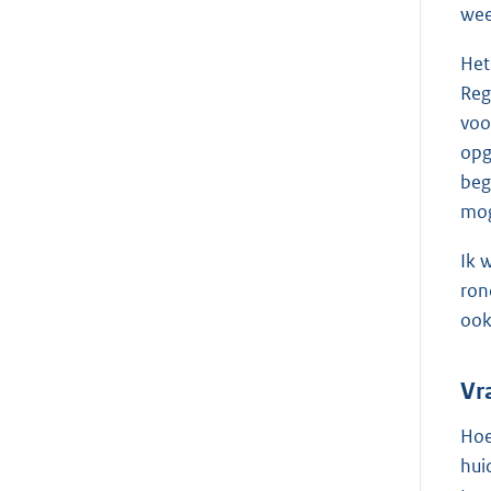
wee
Het
Reg
voo
opg
beg
mog
Ik 
ron
ook
Vr
Hoe
hui