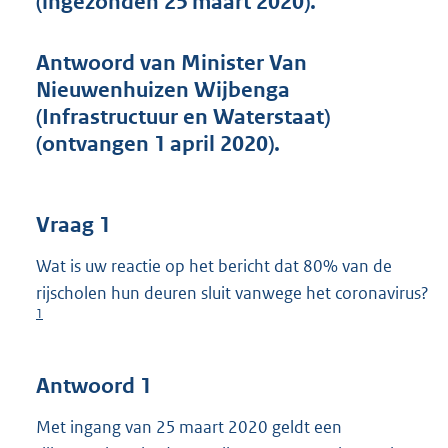
(ingezonden 25 maart 2020).
t
t
e
Antwoord van Minister Van
:
Nieuwenhuizen Wijbenga
4
0
(Infrastructuur en Waterstaat)
K
(ontvangen 1 april 2020).
b
Vraag 1
Wat is uw reactie op het bericht dat 80% van de
rijscholen hun deuren sluit vanwege het coronavirus?
1
Antwoord 1
Met ingang van 25 maart 2020 geldt een