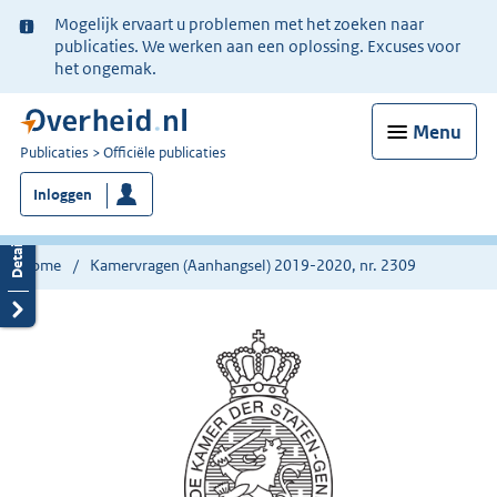
Ter
Mogelijk ervaart u problemen met het zoeken naar
informatie:
publicaties. We werken aan een oplossing. Excuses voor
het ongemak.
Menu
U
Publicaties
Officiële publicaties
bent
Inloggen
nu
hier:
Home
Kamervragen (Aanhangsel) 2019-2020, nr. 2309