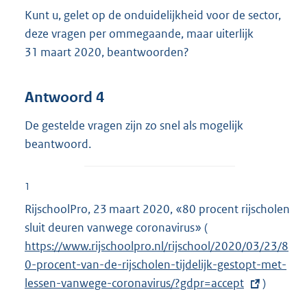
Kunt u, gelet op de onduidelijkheid voor de sector,
deze vragen per ommegaande, maar uiterlijk
31 maart 2020, beantwoorden?
Antwoord 4
De gestelde vragen zijn zo snel als mogelijk
beantwoord.
1
RijschoolPro, 23 maart 2020, «80 procent rijscholen
sluit deuren vanwege coronavirus» (
E
https://www.rijschoolpro.nl/rijschool/2020/03/23/8
x
0-procent-van-de-rijscholen-tijdelijk-gestopt-met-
t
lessen-vanwege-coronavirus/?gdpr=accept
e
)
r