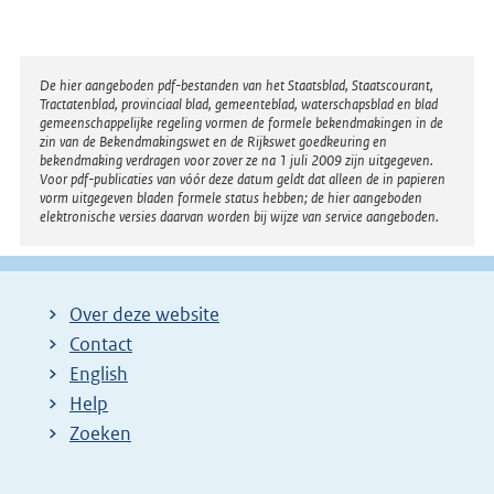
n
e
l
Disclaimer
De hier aangeboden pdf-bestanden van het Staatsblad, Staatscourant,
Tractatenblad, provinciaal blad, gemeenteblad, waterschapsblad en blad
i
gemeenschappelijke regeling vormen de formele bekendmakingen in de
n
zin van de Bekendmakingswet en de Rijkswet goedkeuring en
bekendmaking verdragen voor zover ze na 1 juli 2009 zijn uitgegeven.
k
Voor pdf-publicaties van vóór deze datum geldt dat alleen de in papieren
:
vorm uitgegeven bladen formele status hebben; de hier aangeboden
elektronische versies daarvan worden bij wijze van service aangeboden.
Over deze website
Contact
English
Help
Zoeken