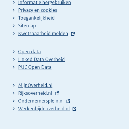
Informatie hergebruiken
Privacy en cookies
Toegankelijkheid
Sitemap
E
Kwetsbaarheid melden
x
t
Open data
e
Linked Data Overheid
r
PUC Open Data
n
e
MijnOverheid.nl
l
E
Rijksoverheid.nl
i
x
E
Ondernemersplein.nl
n
t
x
E
Werkenbijdeoverheid.nl
k
e
t
x
:
r
e
t