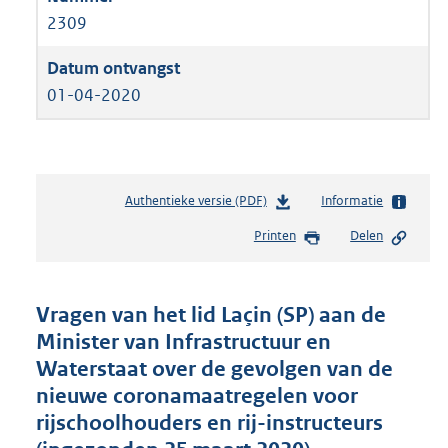
2309
01-04-2020
Authentieke versie (PDF)
b
Informatie
e
Printen
Delen
s
t
a
n
Vragen van het lid Laçin (SP) aan de
d
Minister van Infrastructuur en
s
Waterstaat over de gevolgen van de
g
r
nieuwe coronamaatregelen voor
o
rijschoolhouders en rij-instructeurs
o