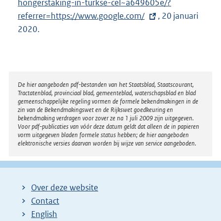
hongerstaking-in-turkse-cel~a649605e/?
e
referrer=https://www.google.com/
r
, 20 januari
2020.
n
e
l
i
n
Disclaimer
De hier aangeboden pdf-bestanden van het Staatsblad, Staatscourant,
Tractatenblad, provinciaal blad, gemeenteblad, waterschapsblad en blad
k
gemeenschappelijke regeling vormen de formele bekendmakingen in de
:
zin van de Bekendmakingswet en de Rijkswet goedkeuring en
bekendmaking verdragen voor zover ze na 1 juli 2009 zijn uitgegeven.
Voor pdf-publicaties van vóór deze datum geldt dat alleen de in papieren
vorm uitgegeven bladen formele status hebben; de hier aangeboden
elektronische versies daarvan worden bij wijze van service aangeboden.
Over deze website
Contact
English