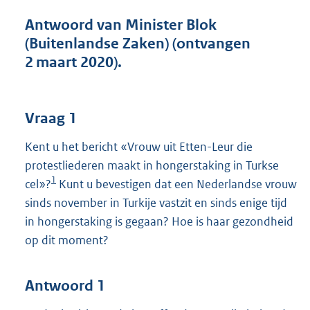
t
t
Antwoord van Minister Blok
e
(Buitenlandse Zaken) (ontvangen
:
2 maart 2020).
4
0
K
b
Vraag 1
Kent u het bericht «Vrouw uit Etten-Leur die
protestliederen maakt in hongerstaking in Turkse
1
cel»?
Kunt u bevestigen dat een Nederlandse vrouw
sinds november in Turkije vastzit en sinds enige tijd
in hongerstaking is gegaan? Hoe is haar gezondheid
op dit moment?
Antwoord 1