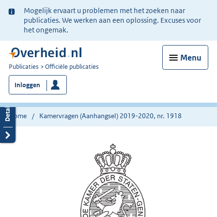
Ter
Mogelijk ervaart u problemen met het zoeken naar
informatie:
publicaties. We werken aan een oplossing. Excuses voor
het ongemak.
Menu
U
Publicaties
Officiële publicaties
bent
Inloggen
nu
hier:
Home
Kamervragen (Aanhangsel) 2019-2020, nr. 1918