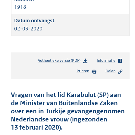
1918
02-03-2020
Authentieke versie (PDF)
b
Informatie
e
Printen
Delen
s
t
a
n
Vragen van het lid Karabulut (SP) aan
d
de Minister van Buitenlandse Zaken
s
over een in Turkije gevangengenomen
g
r
Nederlandse vrouw (ingezonden
o
13 februari 2020).
o