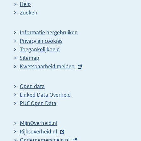
Help
Zoeken
Informatie hergebruiken
Privacy en cookies
Toegankelijkheid
Sitemap
E
Kwetsbaarheid melden
x
t
Open data
e
Linked Data Overheid
r
PUC Open Data
n
e
MijnOverheid.nl
l
E
Rijksoverheid.nl
i
x
E
Ondernemersplein.nl