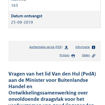
163
25-09-2019
Authentieke versie (PDF)
b
Informatie
e
Printen
Delen
s
t
a
n
Vragen van het lid Van den Hul (PvdA)
d
aan de Minister voor Buitenlandse
s
Handel en
g
r
Ontwikkelingssamenwerking over
o
onvoldoende draagvlak voor het
o