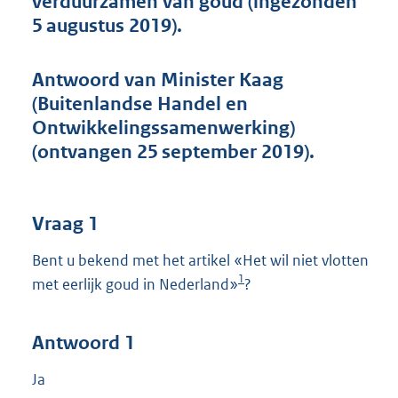
verduurzamen van goud (ingezonden
t
5 augustus 2019).
t
e
:
Antwoord van Minister Kaag
4
1
(Buitenlandse Handel en
K
Ontwikkelingssamenwerking)
b
(ontvangen 25 september 2019).
Vraag 1
Bent u bekend met het artikel «Het wil niet vlotten
1
met eerlijk goud in Nederland»
?
Antwoord 1
Ja