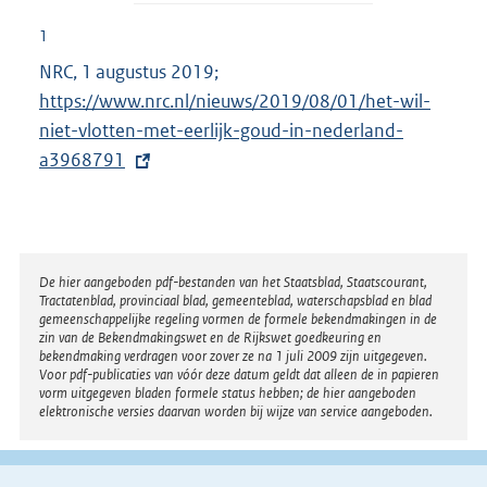
1
NRC, 1 augustus 2019;
E
https://www.nrc.nl/nieuws/2019/08/01/het-wil-
x
niet-vlotten-met-eerlijk-goud-in-nederland-
t
a3968791
e
r
n
e
l
Disclaimer
De hier aangeboden pdf-bestanden van het Staatsblad, Staatscourant,
Tractatenblad, provinciaal blad, gemeenteblad, waterschapsblad en blad
i
gemeenschappelijke regeling vormen de formele bekendmakingen in de
n
zin van de Bekendmakingswet en de Rijkswet goedkeuring en
bekendmaking verdragen voor zover ze na 1 juli 2009 zijn uitgegeven.
k
Voor pdf-publicaties van vóór deze datum geldt dat alleen de in papieren
:
vorm uitgegeven bladen formele status hebben; de hier aangeboden
elektronische versies daarvan worden bij wijze van service aangeboden.