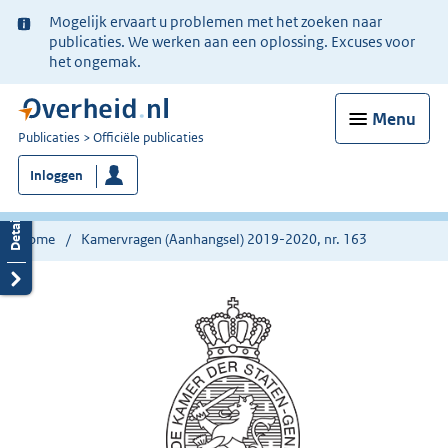
Ter
Mogelijk ervaart u problemen met het zoeken naar
informatie:
publicaties. We werken aan een oplossing. Excuses voor
het ongemak.
Menu
U
Publicaties
Officiële publicaties
bent
Inloggen
nu
hier:
Home
Kamervragen (Aanhangsel) 2019-2020, nr. 163