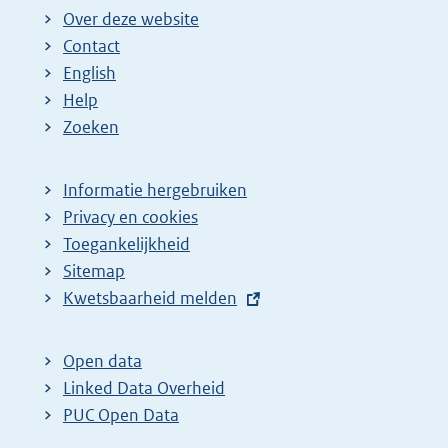
Over deze website
Contact
English
Help
Zoeken
Informatie hergebruiken
Privacy en cookies
Toegankelijkheid
Sitemap
E
Kwetsbaarheid melden
x
t
Open data
e
Linked Data Overheid
r
PUC Open Data
n