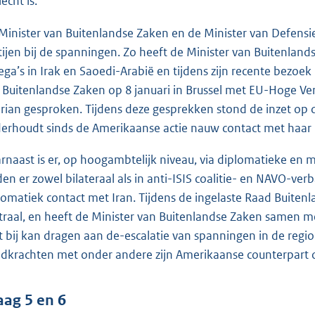
echt is.
Minister van Buitenlandse Zaken en de Minister van Defens
tijen bij de spanningen. Zo heeft de Minister van Buitenla
lega’s in Irak en Saoedi-Arabië en tijdens zijn recente bezo
 Buitenlandse Zaken op 8 januari in Brussel met EU-Hoge Ve
rian gesproken. Tijdens deze gesprekken stond de inzet op d
erhoudt sinds de Amerikaanse actie nauw contact met haar
rnaast is er, op hoogambtelijk niveau, via diplomatieke en m
den er zowel bilateraal als in anti-ISIS coalitie- en NAVO-v
lomatiek contact met Iran. Tijdens de ingelaste Raad Buite
traal, en heeft de Minister van Buitenlandse Zaken samen
t bij kan dragen aan de-escalatie van spanningen in de re
ijdkrachten met onder andere zijn Amerikaanse counterpart ov
aag 5 en 6