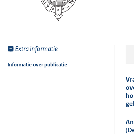
Toon
Extra informatie
meer
van:
Informatie over publicatie
Vr
ov
ho
ge
An
(D