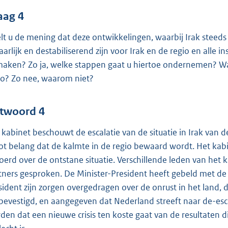
aag 4
lt u de mening dat deze ontwikkelingen, waarbij Irak steeds 
aarlijk en destabiliserend zijn voor Irak en de regio en alle
maken? Zo ja, welke stappen gaat u hiertoe ondernemen? W
io? Zo nee, waarom niet?
twoord 4
 kabinet beschouwt de escalatie van de situatie in Irak van de
ot belang dat de kalmte in de regio bewaard wordt. Het kabine
oerd over de ontstane situatie. Verschillende leden van het
tners gesproken. De Minister-President heeft gebeld met de p
sident zijn zorgen overgedragen over de onrust in het land, 
bevestigd, en aangegeven dat Nederland streeft naar de-es
den dat een nieuwe crisis ten koste gaat van de resultaten die