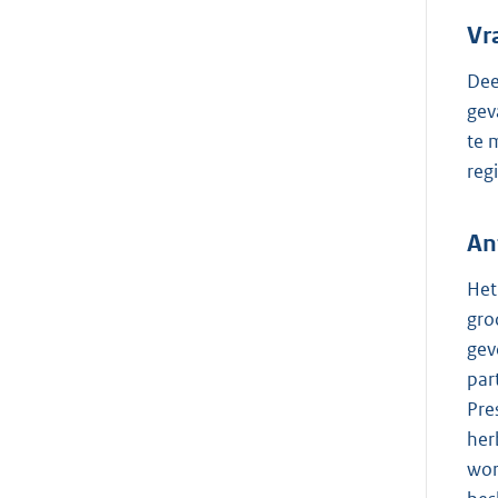
Vr
Dee
gev
te 
reg
An
Het
gro
gev
par
Pre
her
wor