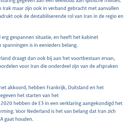
turing gegeven aan een veelvoud aan sjiitische milities.
in Irak maar zijn ook in verband gebracht met aanvallen
drukt ook de destabiliserende rol van Iran in de regio en
l erg gespannen situatie, en heeft het kabinet
spanningen is in eenieders belang.
land draagt dan ook bij aan het voortbestaan ervan,
rdelen voor Iran die onderdeel zijn van de afspraken
het akkoord, hebben Frankrijk, Duitsland en het
egeven het starten van het
 2020 hebben de E3 in een verklaring aangekondigd het
rming. Voor Nederland is het van belang dat Iran zich
OA gaat houden.