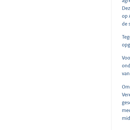
agr
Dez
op 
de 
Teg
opg
Voo
ond
van
Om 
Ver
ges
mec
mid