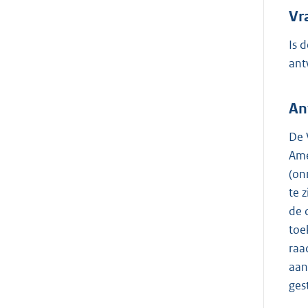
Vr
Is 
ant
An
De 
Ame
(on
te 
de 
toe
raa
aan
ges