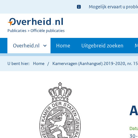
Ter
Mogelijk ervaart u prob
informatie:
U
Publicaties
Officiële publicaties
bent
Primaire
nu
Andere
Overheid.nl
Home
Uitgebreid zoeken
M
hier:
sites
navigatie
binnen
U bent hier:
Home
Kamervragen (Aanhangsel) 2019-2020, nr. 1
A
Dat
30-