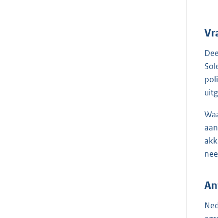
Vr
Dee
Sol
pol
uit
Waa
aan
akk
nee
An
Ned