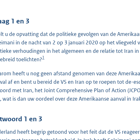
o
o
t
aag 1 en 3
t
lt u de opvatting dat de politieke gevolgen van de Amerikaa
e
eimani in de nacht van 2 op 3 januari 2020 op het vliegveld 
:
itieke verhoudingen in het algemeen en de relatie tot Iran in
4
1
gebreid toelichten?
5
rom heeft u nog geen afstand genomen van deze Amerikaans
b
val af en bent u bereid de VS en Iran op te roepen tot de-es
oord met Iran, het Joint Comprehensive Plan of Action (JCP
, wat is dan uw oordeel over deze Amerikaanse aanval in Ira
twoord 1 en 3
erland heeft begrip getoond voor het feit dat de VS reageer