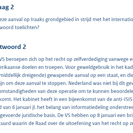
aag 2
deze aanval op Iraaks grondgebied in strijd met het internati
woord toelichten?
twoord 2
VS beroepen zich op het recht op zelfverdediging vanwege e
rikaanse doelen en troepen. Voor geweldgebruik in het kader
middellijk dreigende) gewapende aanval op een staat, en di
zijn om deze aanval te stoppen. Nederland was niet bij dit 
omstandigheden van deze operatie om te kunnen beoordelen 
komt. Het kabinet heeft in een bijeenkomst van de anti-ISIS-c
d van 6 januari jl. het belang van informatiedeling onderst
gevoerde juridische basis. De VS hebben op 8 januari een bri
tuurd waarin de Raad over de uitoefening van het recht op 