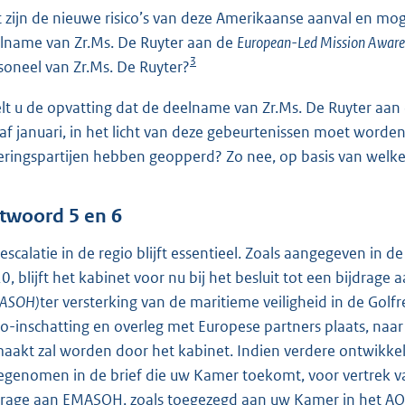
 zijn de nieuwe risico’s van deze Amerikaanse aanval en mog
lname van Zr.Ms. De Ruyter aan de
European-Led Mission Aware
3
soneel van Zr.Ms. De Ruyter?
lt u de opvatting dat de deelname van Zr.Ms. De Ruyter aan
af januari, in het licht van deze gebeurtenissen moet worde
eringspartijen hebben geopperd? Zo nee, op basis van welke 
twoord 5 en 6
escalatie in de regio blijft essentieel. Zoals aangegeven in d
0, blijft het kabinet voor nu bij het besluit tot een bijdrage 
ASOH)
ter versterking van de maritieme veiligheid in de Golfr
ico-inschatting en overleg met Europese partners plaats, na
aakt zal worden door het kabinet. Indien verdere ontwikkel
genomen in de brief die uw Kamer toekomt, voor vertrek va
drage aan EMASOH, zoals toegezegd aan uw Kamer in het AO 