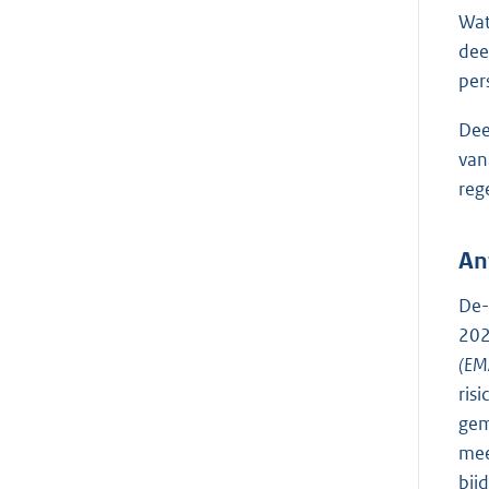
Wat
dee
per
Dee
van
reg
An
De-
202
(EM
ris
gem
mee
bij