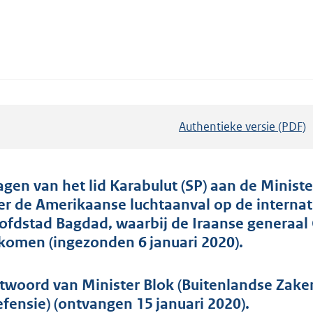
Authentieke versie (PDF)
b
e
s
t
agen van het lid Karabulut (SP) aan de Minist
a
er de Amerikaanse luchtaanval op de internat
n
ofdstad Bagdad, waarbij de Iraanse generaal
d
komen (ingezonden 6 januari 2020).
s
g
twoord van Minister Blok (Buitenlandse Zaken
r
efensie) (ontvangen 15 januari 2020).