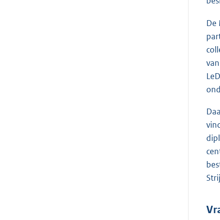
besl
De 
par
col
van
LeD
ond
Daa
vin
dip
cen
bes
Str
Vr