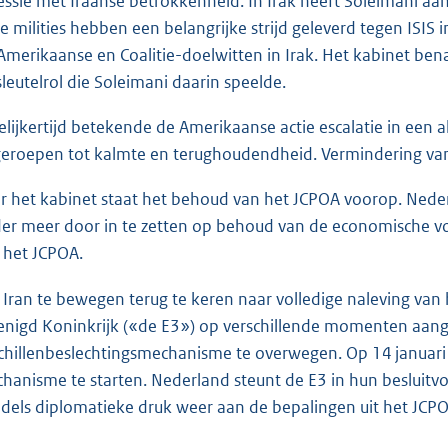
essie met Iraanse betrokkenheid. In Irak heeft Soleimani aans
e milities hebben een belangrijke strijd geleverd tegen ISIS 
Amerikaanse en Coalitie-doelwitten in Irak. Het kabinet bena
sleutelrol die Soleimani daarin speelde.
elijkertijd betekende de Amerikaanse actie escalatie in een a
eroepen tot kalmte en terughoudendheid. Vermindering van 
r het kabinet staat het behoud van het JCPOA voorop. Neder
er meer door in te zetten op behoud van de economische voo
 het JCPOA.
Iran te bewegen terug te keren naar volledige naleving van 
enigd Koninkrijk («de E3») op verschillende momenten aang
chillenbeslechtingsmechanisme te overwegen. Op 14 januari
hanisme te starten. Nederland steunt de E3 in hun besluitvo
dels diplomatieke druk weer aan de bepalingen uit het JCP