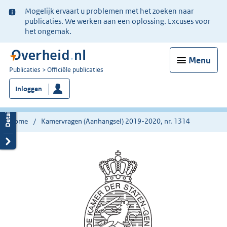
Ter
Mogelijk ervaart u problemen met het zoeken naar
informatie:
publicaties. We werken aan een oplossing. Excuses voor
het ongemak.
Menu
U
Publicaties
Officiële publicaties
bent
Inloggen
nu
hier:
Home
Kamervragen (Aanhangsel) 2019-2020, nr. 1314