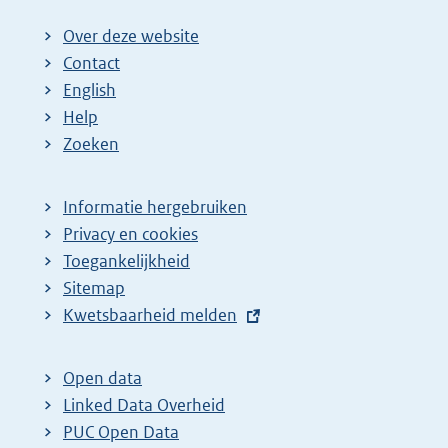
Over deze website
Contact
English
Help
Zoeken
Informatie hergebruiken
Privacy en cookies
Toegankelijkheid
Sitemap
E
Kwetsbaarheid melden
x
t
Open data
e
Linked Data Overheid
r
PUC Open Data