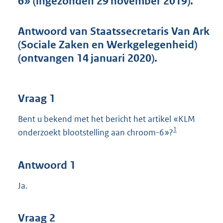
6» (ingezonden 29 november 2019).
t
t
e
Antwoord van Staatssecretaris Van Ark
:
(Sociale Zaken en Werkgelegenheid)
4
2
(ontvangen 14 januari 2020).
K
b
Vraag 1
Bent u bekend met het bericht het artikel «KLM
1
onderzoekt blootstelling aan chroom-6»?
Antwoord 1
Ja.
Vraag 2