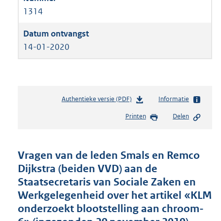
1314
14-01-2020
Authentieke versie (PDF)
b
Informatie
e
Printen
Delen
s
t
a
n
Vragen van de leden Smals en Remco
d
Dijkstra (beiden VVD) aan de
s
Staatsecretaris van Sociale Zaken en
g
r
Werkgelegenheid over het artikel «KLM
o
onderzoekt blootstelling aan chroom-
o