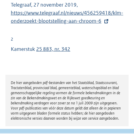
Telegraaf, 27 november 2019,
E
https://www.telegraaf.nl/nieuws/456259418/klm-
x
onderzoekt-blootstelling-aan-chroom-6
t
e
r
2
n
Kamerstuk
25 883, nr. 342
e
l
i
n
Disclaimer
De hier aangeboden pdf-bestanden van het Staatsblad, Staatscourant,
k
Tractatenblad, provinciaal blad, gemeenteblad, waterschapsblad en blad
:
gemeenschappelijke regeling vormen de formele bekendmakingen in de
zin van de Bekendmakingswet en de Rijkswet goedkeuring en
bekendmaking verdragen voor zover ze na 1 juli 2009 zijn uitgegeven.
Voor pdf-publicaties van vóór deze datum geldt dat alleen de in papieren
vorm uitgegeven bladen formele status hebben; de hier aangeboden
elektronische versies daarvan worden bij wijze van service aangeboden.