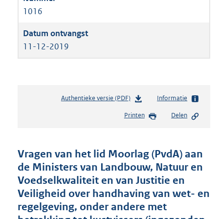
1016
11-12-2019
Authentieke versie (PDF)
b
Informatie
e
Printen
Delen
s
t
a
n
Vragen van het lid Moorlag (PvdA) aan
d
de Ministers van Landbouw, Natuur en
s
Voedselkwaliteit en van Justitie en
g
r
Veiligheid over handhaving van wet- en
o
regelgeving, onder andere met
o