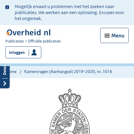
Ter
Mogelijk ervaart u problemen met het zoeken naar
informatie:
publicaties. We werken aan een oplossing. Excuses voor
het ongemak.
Menu
U
Publicaties
Officiële publicaties
bent
Inloggen
nu
hier:
Home
Kamervragen (Aanhangsel) 2019-2020, nr. 1016