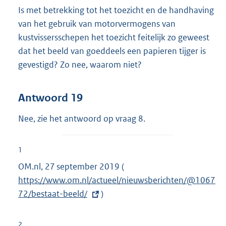
Is met betrekking tot het toezicht en de handhaving
van het gebruik van motorvermogens van
kustvissersschepen het toezicht feitelijk zo geweest
dat het beeld van goeddeels een papieren tijger is
gevestigd? Zo nee, waarom niet?
Antwoord 19
Nee, zie het antwoord op vraag 8.
1
OM.nl, 27 september 2019 (
E
https://www.om.nl/actueel/nieuwsberichten/@1067
x
72/bestaat-beeld/
)
t
e
r
2