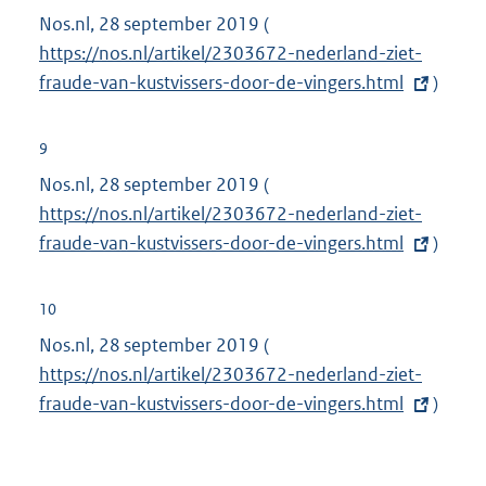
n
Nos.nl, 28 september 2019 (
E
:
e
https://nos.nl/artikel/2303672-nederland-ziet-
x
l
fraude-van-kustvissers-door-de-vingers.html
t
)
i
e
n
r
9
k
n
Nos.nl, 28 september 2019 (
E
:
e
https://nos.nl/artikel/2303672-nederland-ziet-
x
l
fraude-van-kustvissers-door-de-vingers.html
t
)
i
e
n
r
10
k
n
Nos.nl, 28 september 2019 (
E
:
e
https://nos.nl/artikel/2303672-nederland-ziet-
x
l
fraude-van-kustvissers-door-de-vingers.html
t
)
i
e
n
r
k