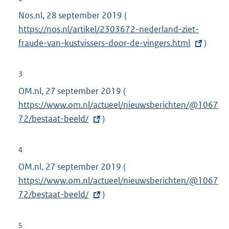
n
Nos.nl, 28 september 2019 (
E
e
https://nos.nl/artikel/2303672-nederland-ziet-
x
l
fraude-van-kustvissers-door-de-vingers.html
t
)
i
e
n
r
3
k
n
OM.nl, 27 september 2019 (
E
:
e
https://www.om.nl/actueel/nieuwsberichten/@1067
x
l
72/bestaat-beeld/
)
t
i
e
n
r
4
k
n
OM.nl, 27 september 2019 (
E
:
e
https://www.om.nl/actueel/nieuwsberichten/@1067
x
l
72/bestaat-beeld/
)
t
i
e
n
r
5
k