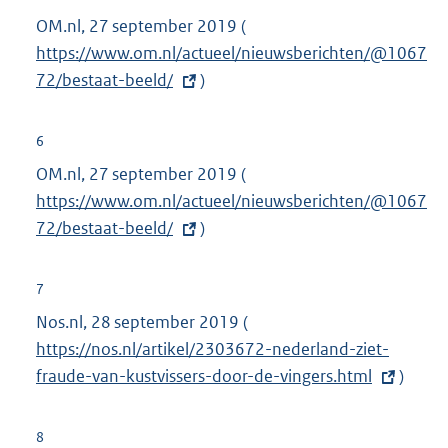
n
OM.nl, 27 september 2019 (
E
:
e
https://www.om.nl/actueel/nieuwsberichten/@1067
x
l
72/bestaat-beeld/
)
t
i
e
n
r
6
k
n
OM.nl, 27 september 2019 (
E
:
e
https://www.om.nl/actueel/nieuwsberichten/@1067
x
l
72/bestaat-beeld/
)
t
i
e
n
r
7
k
n
Nos.nl, 28 september 2019 (
E
:
e
https://nos.nl/artikel/2303672-nederland-ziet-
x
l
fraude-van-kustvissers-door-de-vingers.html
t
)
i
e
n
r
8
k