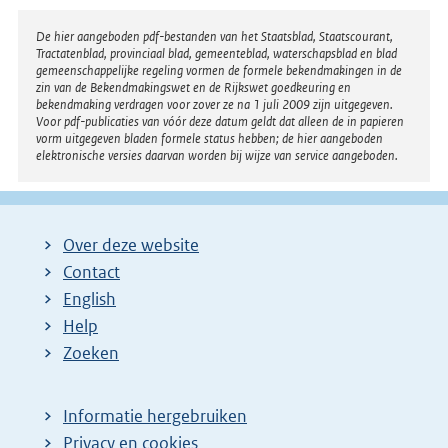
n
:
e
Disclaimer
De hier aangeboden pdf-bestanden van het Staatsblad, Staatscourant,
Tractatenblad, provinciaal blad, gemeenteblad, waterschapsblad en blad
l
gemeenschappelijke regeling vormen de formele bekendmakingen in de
i
zin van de Bekendmakingswet en de Rijkswet goedkeuring en
bekendmaking verdragen voor zover ze na 1 juli 2009 zijn uitgegeven.
n
Voor pdf-publicaties van vóór deze datum geldt dat alleen de in papieren
k
vorm uitgegeven bladen formele status hebben; de hier aangeboden
elektronische versies daarvan worden bij wijze van service aangeboden.
:
Over deze website
Contact
English
Help
Zoeken
Informatie hergebruiken
Privacy en cookies