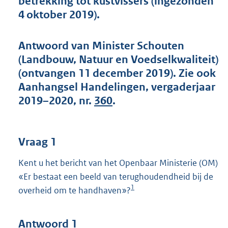
betrekking tot kustvissers (ingezonden
t
4 oktober 2019).
t
e
:
Antwoord van Minister Schouten
5
4
(Landbouw, Natuur en Voedselkwaliteit)
K
(ontvangen 11 december 2019). Zie ook
b
Aanhangsel Handelingen, vergaderjaar
2019–2020, nr.
360
.
Vraag 1
Kent u het bericht van het Openbaar Ministerie (OM)
«Er bestaat een beeld van terughoudendheid bij de
1
overheid om te handhaven»?
Antwoord 1