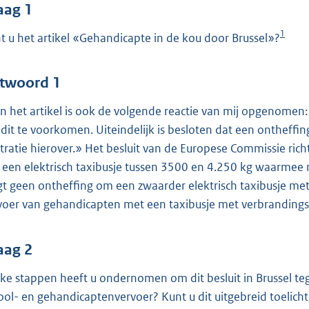
o
aag 1
o
1
t u het artikel «Gehandicapte in de kou door Brussel»?
t
t
e
twoord 1
:
 In het artikel is ook de volgende reactie van mij opgenomen
4
dit te voorkomen. Uiteindelijk is besloten dat een ontheffin
4
stratie hierover.» Het besluit van de Europese Commissie rich
 een elektrisch taxibusje tussen 3500 en 4.250 kg waarmee
b
jgt geen ontheffing om een zwaarder elektrisch taxibusje met r
voer van gehandicapten met een taxibusje met verbrandingsmo
aag 2
ke stappen heeft u ondernomen om dit besluit in Brussel te
ool- en gehandicaptenvervoer? Kunt u dit uitgebreid toelich