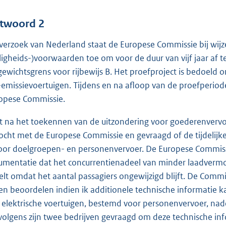
twoord 2
verzoek van Nederland staat de Europese Commissie bij wijze
iligheids-)voorwaarden toe om voor de duur van vijf jaar af t
gewichtsgrens voor rijbewijs B. Het proefproject is bedoeld
-emissievoertuigen. Tijdens en na afloop van de proefperio
opese Commissie.
t na het toekennen van de uitzondering voor goederenvervo
ocht met de Europese Commissie en gevraagd of de tijdelijk
voor doelgroepen- en personenvervoer. De Europese Commiss
umentatie dat het concurrentienadeel van minder laadvermog
elt omdat het aantal passagiers ongewijzigd blijft. De Com
len beoordelen indien ik additionele technische informatie k
 elektrische voertuigen, bestemd voor personenvervoer, nade
volgens zijn twee bedrijven gevraagd om deze technische in