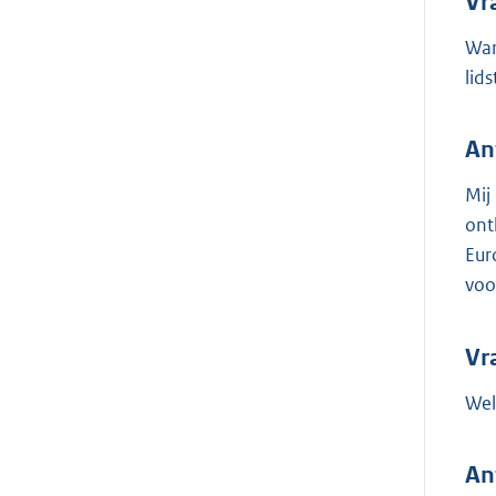
Vr
War
lid
An
Mij
ont
Eur
voo
Vr
Wel
An