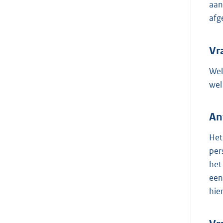
aan
afg
Vr
Wel
wel
An
Het
per
het
een
hie