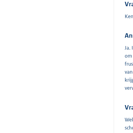
Vr
Ken
An
Ja.
om 
fru
van
kri
ver
Vr
Wel
sch