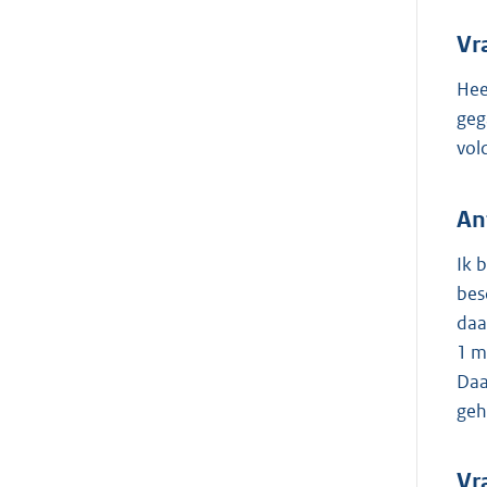
Vr
Hee
geg
vol
An
Ik 
bes
daa
1 m
Daa
geh
Vr