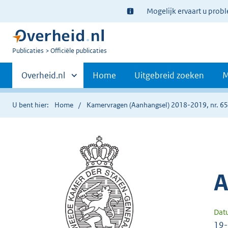
Ter
Mogelijk ervaart u prob
informatie:
U
Publicaties
Officiële publicaties
bent
Primaire
nu
Andere
Overheid.nl
Home
Uitgebreid zoeken
M
hier:
sites
navigatie
binnen
U bent hier:
Home
Kamervragen (Aanhangsel) 2018-2019, nr. 6
A
Dat
19-