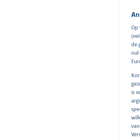
An
Op 
(ve
de 
nul
Eur
Kor
gez
is 
arg
spe
wil
van
Ver