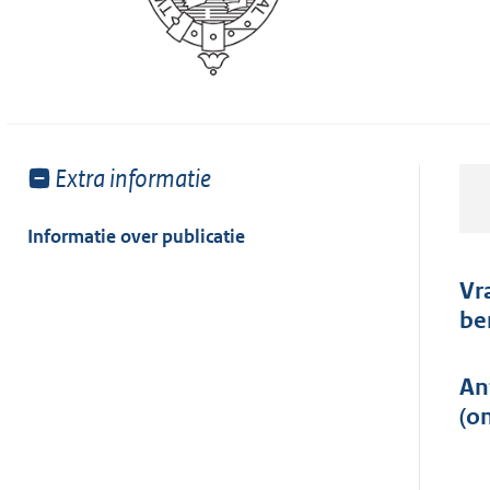
Toon
Extra informatie
meer
van:
Informatie over publicatie
Vr
be
An
(o