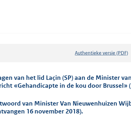
Authentieke versie (PDF)
b
e
s
t
agen van het lid Laçin (SP) aan de Minister va
a
richt «Gehandicapte in de kou door Brussel» 
n
d
twoord van Minister Van Nieuwenhuizen Wijbe
s
ntvangen 16 november 2018).
g
r