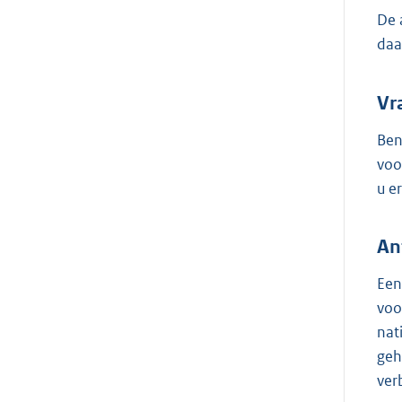
De 
daa
Vr
Ben
voo
u e
An
Een
voo
nat
geh
ver