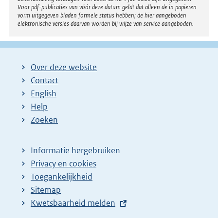
Voor pdf-publicaties van vóór deze datum geldt dat alleen de in papieren
vorm uitgegeven bladen formele status hebben; de hier aangeboden
elektronische versies daarvan worden bij wijze van service aangeboden.
Over deze website
Contact
English
Help
Zoeken
Informatie hergebruiken
Privacy en cookies
Toegankelijkheid
Sitemap
E
Kwetsbaarheid melden
x