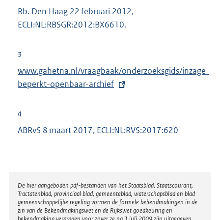
r
Rb. Den Haag 22 februari 2012,
n
ECLI:NL:RBSGR:2012:BX6610.
e
l
3
i
E
www.gahetna.nl/vraagbaak/onderzoeksgids/inzage-
n
x
beperkt-openbaar-archief
k
t
:
e
4
r
ABRvS 8 maart 2017, ECLI:NL:RVS:2017:620
n
e
l
i
Disclaimer
De hier aangeboden pdf-bestanden van het Staatsblad, Staatscourant,
n
Tractatenblad, provinciaal blad, gemeenteblad, waterschapsblad en blad
k
gemeenschappelijke regeling vormen de formele bekendmakingen in de
zin van de Bekendmakingswet en de Rijkswet goedkeuring en
:
bekendmaking verdragen voor zover ze na 1 juli 2009 zijn uitgegeven.