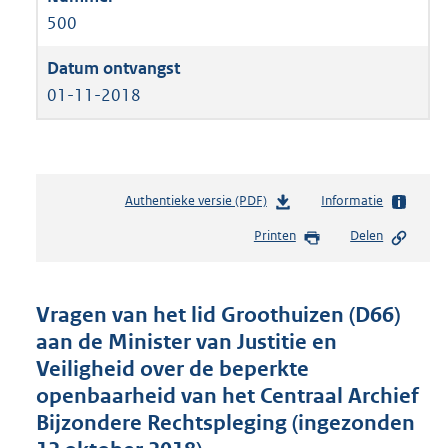
500
01-11-2018
Authentieke versie (PDF)
b
Informatie
e
Printen
Delen
s
t
a
n
Vragen van het lid Groothuizen (D66)
d
aan de Minister van Justitie en
s
Veiligheid over de beperkte
g
r
openbaarheid van het Centraal Archief
o
Bijzondere Rechtspleging (ingezonden
o