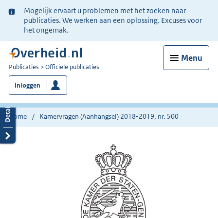
Ter
Mogelijk ervaart u problemen met het zoeken naar
informatie:
publicaties. We werken aan een oplossing. Excuses voor
het ongemak.
Menu
U
Publicaties
Officiële publicaties
bent
Inloggen
nu
hier:
Home
Kamervragen (Aanhangsel) 2018-2019, nr. 500