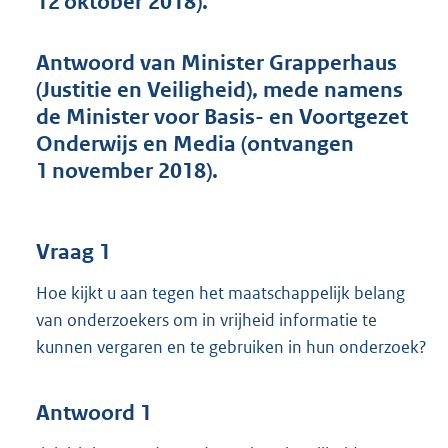
12 oktober 2018).
t
t
e
Antwoord van Minister Grapperhaus
:
(Justitie en Veiligheid), mede namens
4
4
de Minister voor Basis- en Voortgezet
K
Onderwijs en Media (ontvangen
b
1 november 2018).
Vraag 1
Hoe kijkt u aan tegen het maatschappelijk belang
van onderzoekers om in vrijheid informatie te
kunnen vergaren en te gebruiken in hun onderzoek?
Antwoord 1