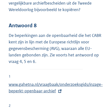
vergelijkbare archiefbescheiden uit de Tweede
Wereldoorlog bijvoorbeeld te kopiëren?
Antwoord 8
De beperkingen aan de openbaarheid die het CABR
kent zijn in lijn met de Europese richtlijn voor
gegevensbescherming (AVG), waaraan alle EU-
landen gebonden zijn. Zie voorts het antwoord op
vraag 4, 5 en 6.
1
E
www.gahetna.nl/vraagbaak/onderzoeksgids/inzage-
x
beperkt-openbaar-archief
t
e
2