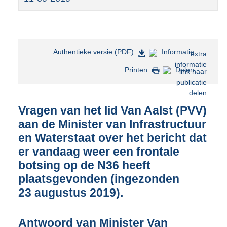
Authentieke versie (PDF)
b
Informatie
e
Printen
Delen
s
t
a
n
Vragen van het lid Van Aalst (PVV)
d
aan de Minister van Infrastructuur
s
en Waterstaat over het bericht dat
g
r
er vandaag weer een frontale
o
botsing op de N36 heeft
o
plaatsgevonden (ingezonden
t
t
23 augustus 2019).
e
:
Antwoord van Minister Van
3