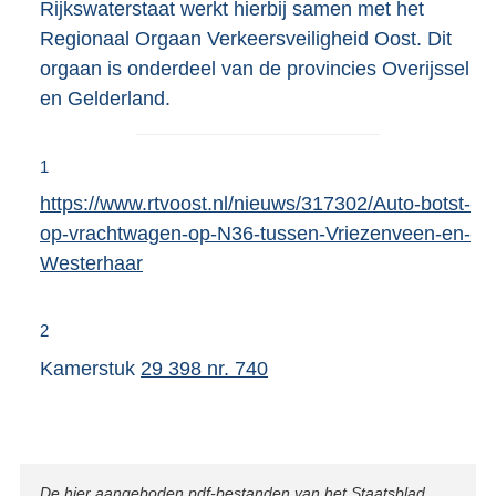
Rijkswaterstaat werkt hierbij samen met het
Regionaal Orgaan Verkeersveiligheid Oost. Dit
orgaan is onderdeel van de provincies Overijssel
en Gelderland.
1
E
https://www.rtvoost.nl/nieuws/317302/Auto-botst-
x
op-vrachtwagen-op-N36-tussen-Vriezenveen-en-
t
Westerhaar
e
r
2
n
Kamerstuk
29 398 nr. 740
e
l
i
n
Disclaimer
De hier aangeboden pdf-bestanden van het Staatsblad,