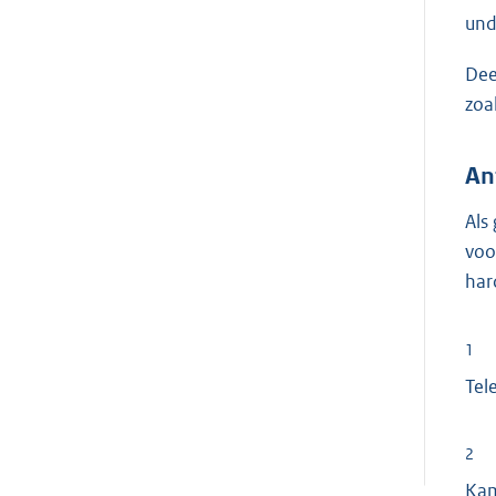
und
Dee
zoa
An
Als
voo
har
1
Tel
2
Ka