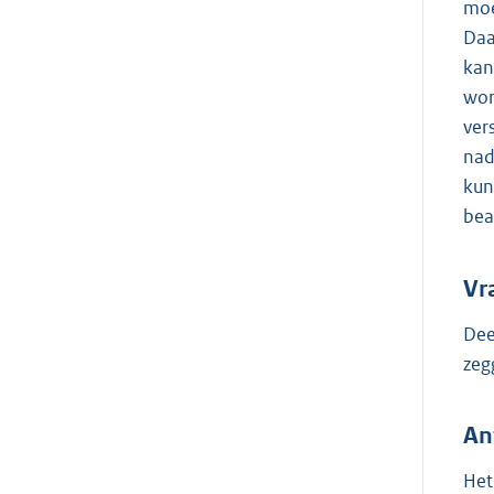
moe
Daa
kan
wor
ver
nad
kun
bea
Vr
Dee
zeg
An
Het