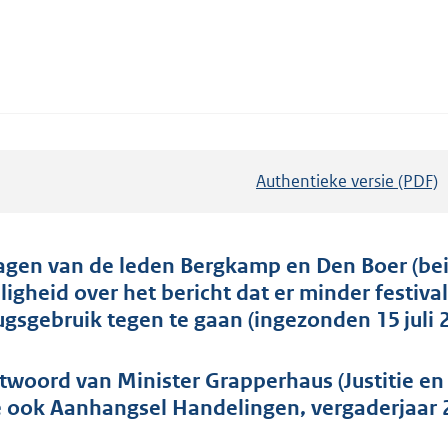
Authentieke versie (PDF)
b
e
s
t
agen van de leden Bergkamp en Den Boer (beid
a
iligheid over het bericht dat er minder fest
n
ugsgebruik tegen te gaan (ingezonden 15 juli 
d
s
twoord van Minister Grapperhaus (Justitie en 
g
e ook Aanhangsel Handelingen, vergaderjaar 
r