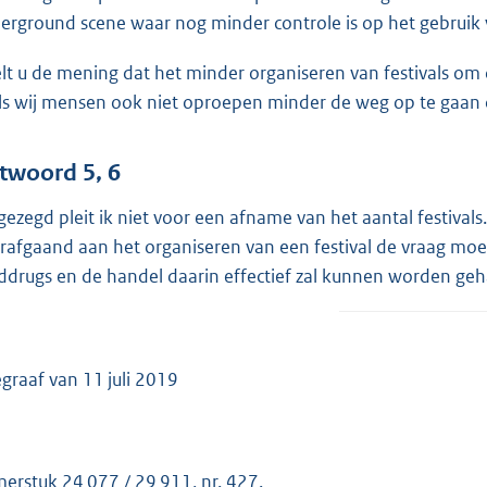
erground scene waar nog minder controle is op het gebruik
lt u de mening dat het minder organiseren van festivals om d
ls wij mensen ook niet oproepen minder de weg op te gaan o
twoord 5, 6
 gezegd pleit ik niet voor een afname van het aantal festival
rafgaand aan het organiseren van een festival de vraag moe
ddrugs en de handel daarin effectief zal kunnen worden geh
egraaf van 11 juli 2019
merstuk
24 077 / 29 911, nr. 427
.