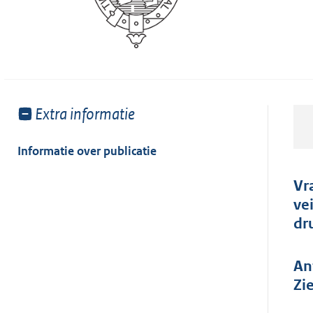
Toon
Extra informatie
meer
van:
Informatie over publicatie
Vr
ve
dr
An
Zi