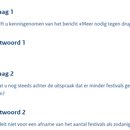
o
o
aag 1
t
ft u kennisgenomen van het bericht «Meer nodig tegen drug
t
e
:
twoord 1
4
0
b
aag 2
at u nog steeds achter de uitspraak dat er minder festival
n?
twoord 2
pleit niet voor een afname van het aantal festivals als zodanig