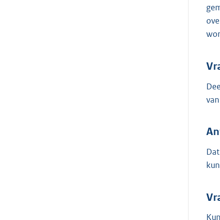
gem
ove
wor
Vr
Dee
van
An
Dat
kun
Vr
Kun