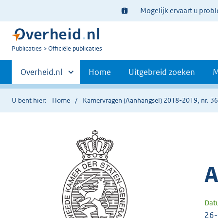
Ter
Mogelijk ervaart u prob
informatie:
U
Publicaties
Officiële publicaties
bent
Primaire
nu
Andere
Overheid.nl
Home
Uitgebreid zoeken
M
hier:
sites
navigatie
binnen
U bent hier:
Home
Kamervragen (Aanhangsel) 2018-2019, nr. 3
A
Dat
26-