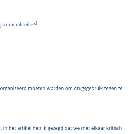
1
scriminaliteit»?
K
s georganiseerd moeten worden om drugsgebruik tegen te
. In het artikel heb ik gezegd dat we met elkaar kritisch