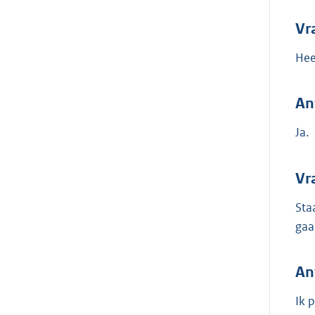
Vr
Hee
An
Ja.
Vr
Sta
gaa
An
Ik 