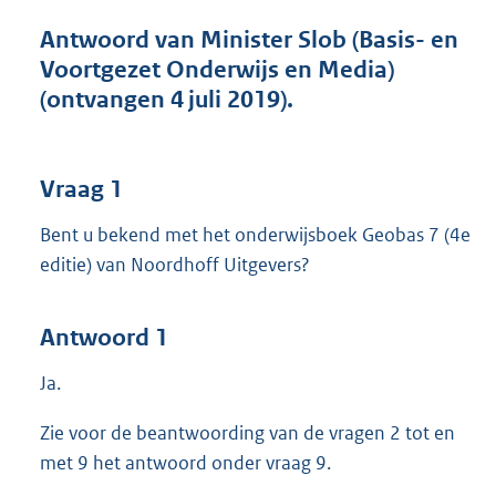
t
t
Antwoord van Minister Slob (Basis- en
e
Voortgezet Onderwijs en Media)
:
(ontvangen 4 juli 2019).
3
8
K
b
Vraag 1
Bent u bekend met het onderwijsboek Geobas 7 (4e
editie) van Noordhoff Uitgevers?
Antwoord 1
Ja.
Zie voor de beantwoording van de vragen 2 tot en
met 9 het antwoord onder vraag 9.