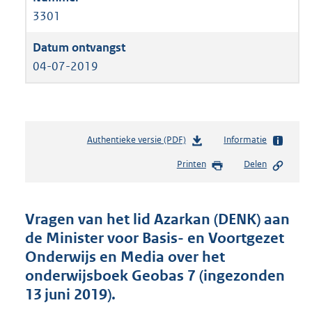
3301
04-07-2019
Authentieke versie (PDF)
b
Informatie
e
Printen
Delen
s
t
a
n
Vragen van het lid Azarkan (DENK) aan
d
de Minister voor Basis- en Voortgezet
s
Onderwijs en Media over het
g
r
onderwijsboek Geobas 7 (ingezonden
o
13 juni 2019).
o