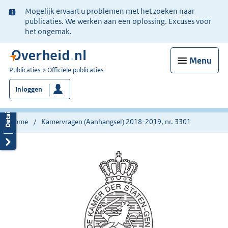
Ter
Mogelijk ervaart u problemen met het zoeken naar
informatie:
publicaties. We werken aan een oplossing. Excuses voor
het ongemak.
Menu
U
Publicaties
Officiële publicaties
bent
Inloggen
nu
hier:
Home
Kamervragen (Aanhangsel) 2018-2019, nr. 3301