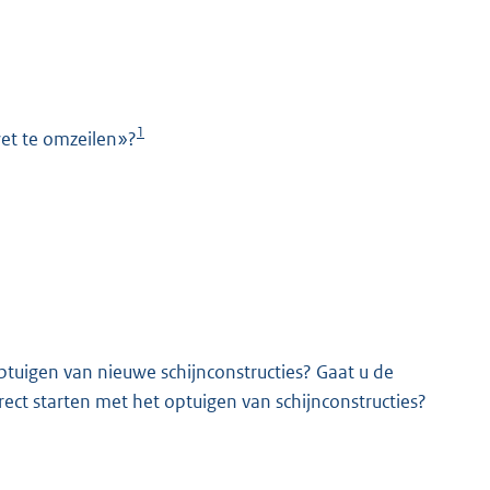
1
wet te omzeilen»?
K
 optuigen van nieuwe schijnconstructies? Gaat u de
ect starten met het optuigen van schijnconstructies?