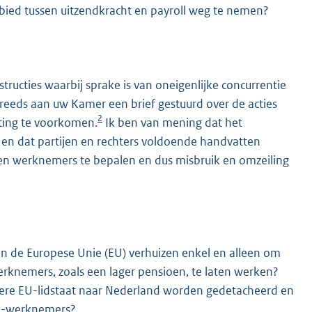
 gebied tussen uitzendkracht en payroll weg te nemen?
structies waarbij sprake is van oneigenlijke concurrentie
reeds aan uw Kamer een brief gestuurd over de acties
2
cting te voorkomen.
Ik ben van mening dat het
 en dat partijen en rechters voldoende handvatten
en werknemers te bepalen en dus misbruik en omzeiling
an de Europese Unie (EU) verhuizen enkel en alleen om
rknemers, zoals een lager pensioen, te laten werken?
ere EU-lidstaat naar Nederland worden gedetacheerd en
ga-werknemers?