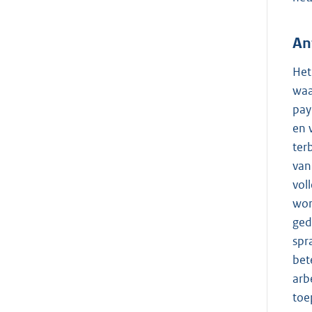
An
Het
waa
pay
en 
ter
van
vol
wor
ged
spr
bet
arb
toe