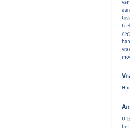
van
aan
tus
toe
geg
han
vra
moe
Vr
Hoe
An
Uit
het