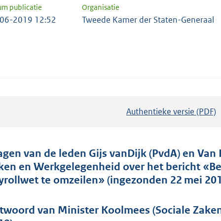
um publicatie
Organisatie
06-2019 12:52
Tweede Kamer der Staten-Generaal
Authentieke versie (PDF)
b
e
s
t
agen van de leden Gijs vanDijk (PvdA) en Van 
a
ken en Werkgelegenheid over het bericht «B
n
yrollwet te omzeilen» (ingezonden 22 mei 201
d
s
twoord van Minister Koolmees (Sociale Zaken
g