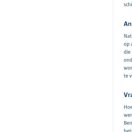
sch
An
Nat
op 
die
ond
wor
te 
Vr
Hoe
wer
Ben
het