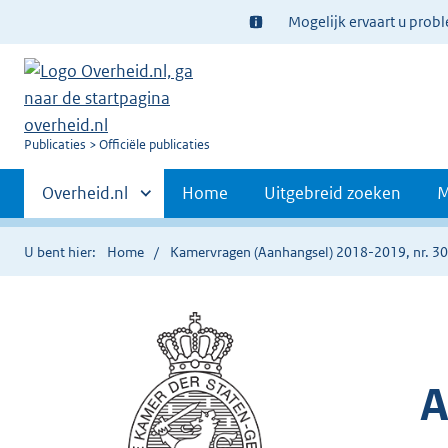
Ter
Mogelijk ervaart u prob
informatie:
U
Publicaties
Officiële publicaties
bent
Primaire
nu
Andere
Overheid.nl
Home
Uitgebreid zoeken
M
hier:
sites
navigatie
binnen
U bent hier:
Home
Kamervragen (Aanhangsel) 2018-2019, nr. 3
A