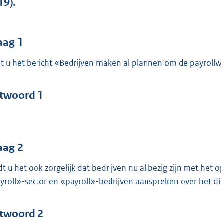
19).
r
o
o
aag 1
t
t u het bericht «Bedrijven maken al plannen om de payroll
t
e
:
twoord 1
4
3
b
aag 2
dt u het ook zorgelijk dat bedrijven nu al bezig zijn met het
yroll»-sector en «payroll»-bedrijven aanspreken over het dir
twoord 2