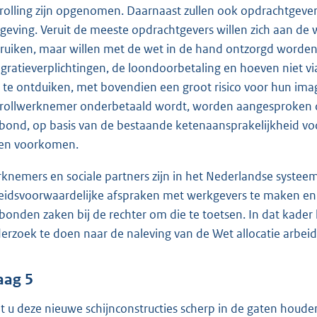
rolling zijn opgenomen. Daarnaast zullen ook opdrachtgeve
geving. Veruit de meeste opdrachtgevers willen zich aan de w
ruiken, maar willen met de wet in de hand ontzorgd worden.
egratieverplichtingen, de loondoorbetaling en hoeven niet via
 te ontduiken, met bovendien een groot risico voor hun im
rollwerknemer onderbetaald wordt, worden aangesproken 
bond, op basis van de bestaande ketenaansprakelijkheid voo
len voorkomen.
knemers en sociale partners zijn in het Nederlandse systee
eidsvoorwaardelijke afspraken met werkgevers te maken en z
bonden zaken bij de rechter om die te toetsen. In dat kader
erzoek te doen naar de naleving van de Wet allocatie arbeid
aag 5
t u deze nieuwe schijnconstructies scherp in de gaten houd