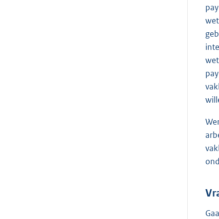
pay
wet
geb
int
wet
pay
vak
wil
Wer
arb
vak
ond
Vr
Gaa