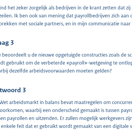
vind het zeker zorgelijk als bedrijven in de krant zetten dat z
eilen. Ik ben ook van mening dat payrollbedrijven zich aan 
prekken met sociale partners, en in mijn communicatie naar
aag 3
 beoordeelt u de nieuwe opgetuigde constructies zoals de schi
dt gebruikt om de verbeterde «payroll»-wetgeving te ontlope
rbij dezelfde arbeidsvoorwaarden moeten gelden?
twoord 3
Wet arbeidsmarkt in balans bevat maatregelen om concurre
voorkomen, waarbij een onderscheid gemaakt is tussen payrolli
sen payrollen en uitzenden. Er zullen mogelijk werkgevers zi
 enkele feit dat er gebruikt wordt gemaakt van een digitale sol