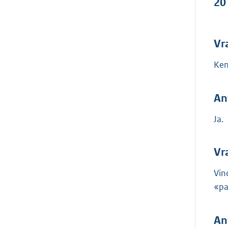
20
Vr
Ken
An
Ja.
Vr
Vin
«pa
An