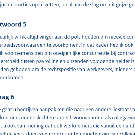
ijnconstructies op te zetten, nu al aan de slag om dit grijze
twoord 5
uurlijk wil ik altijd vinger aan de pols houden om nieuwe con
arbeidsvoorwaarden te voorkomen. In dat kader heb ik ook 
 ik voornemens ben om oneigenlijke concurrentie bij contra
erscheid tussen payrolling en uitzenden voldoende helder is
den geboden om de rechtspositie van werkgevers, inleners 
voorkomen.
aag 6
 gaat u bedrijven aanpakken die naar een andere lidstaat v
knemers onder slechtere arbeidsvoorwaarden als collega-we
t u ook van mening dat ook werknemers die vanuit een and
zelfde werk doen geen concurrenten moeten zijn van colle