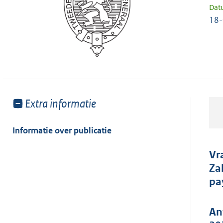
Dat
18-
Toon
Extra informatie
meer
van:
Informatie over publicatie
Vr
Za
pa
An