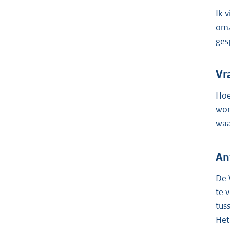
Ik 
omz
ges
Vr
Hoe
wor
waa
An
De 
te 
tus
Het