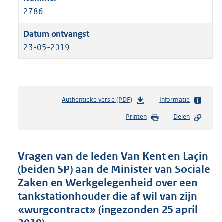
2786
23-05-2019
Authentieke versie (PDF)
b
Informatie
e
Printen
Delen
s
t
a
n
Vragen van de leden Van Kent en Laçin
d
(beiden SP) aan de Minister van Sociale
s
Zaken en Werkgelegenheid over een
g
r
tankstationhouder die af wil van zijn
o
«wurgcontract» (ingezonden 25 april
o