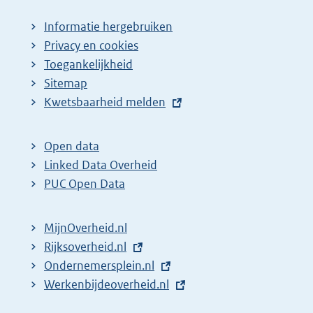
Informatie hergebruiken
Privacy en cookies
Toegankelijkheid
Sitemap
E
Kwetsbaarheid melden
x
t
Open data
e
Linked Data Overheid
r
PUC Open Data
n
e
MijnOverheid.nl
l
E
Rijksoverheid.nl
i
x
E
Ondernemersplein.nl
n
t
x
E
Werkenbijdeoverheid.nl
k
e
t
x
: