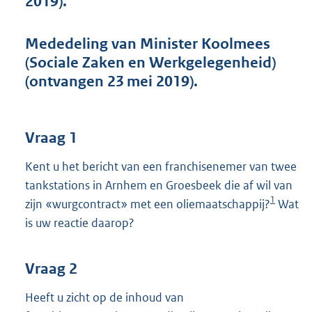
2019).
t
t
e
Mededeling van Minister Koolmees
:
(Sociale Zaken en Werkgelegenheid)
3
9
(ontvangen 23 mei 2019).
K
b
Vraag 1
Kent u het bericht van een franchisenemer van twee
tankstations in Arnhem en Groesbeek die af wil van
1
zijn «wurgcontract» met een oliemaatschappij?
Wat
is uw reactie daarop?
Vraag 2
Heeft u zicht op de inhoud van