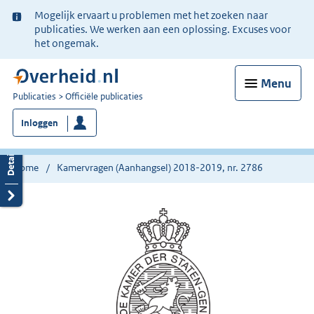
Ter
Mogelijk ervaart u problemen met het zoeken naar
informatie:
publicaties. We werken aan een oplossing. Excuses voor
het ongemak.
Menu
U
Publicaties
Officiële publicaties
bent
Inloggen
nu
hier:
Home
Kamervragen (Aanhangsel) 2018-2019, nr. 2786