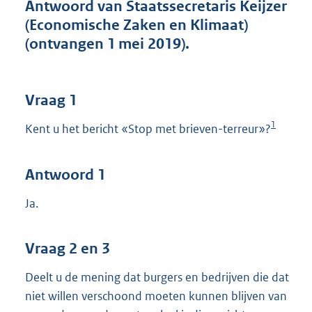
t
Antwoord van Staatssecretaris Keijzer
t
(Economische Zaken en Klimaat)
e
(ontvangen 1 mei 2019).
:
4
0
K
Vraag 1
b
1
Kent u het bericht «Stop met brieven-terreur»?
Antwoord 1
Ja.
Vraag 2 en 3
Deelt u de mening dat burgers en bedrijven die dat
niet willen verschoond moeten kunnen blijven van