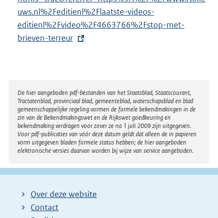
t
uws.nl%
2Feditienl%2Flaatste-videos-
e
editienl%2Fvideo%2F4663766%2Fstop-met-
r
brieven-terreur
n
e
l
i
Disclaimer
De hier aangeboden pdf-bestanden van het Staatsblad, Staatscourant,
Tractatenblad, provinciaal blad, gemeenteblad, waterschapsblad en blad
n
gemeenschappelijke regeling vormen de formele bekendmakingen in de
k
zin van de Bekendmakingswet en de Rijkswet goedkeuring en
bekendmaking verdragen voor zover ze na 1 juli 2009 zijn uitgegeven.
:
Voor pdf-publicaties van vóór deze datum geldt dat alleen de in papieren
vorm uitgegeven bladen formele status hebben; de hier aangeboden
elektronische versies daarvan worden bij wijze van service aangeboden.
Over deze website
Contact