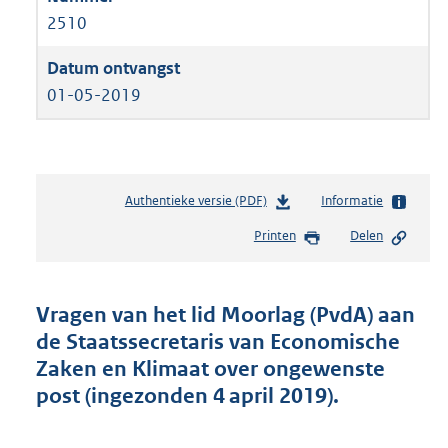
2510
01-05-2019
Authentieke versie (PDF)
b
Informatie
e
Printen
Delen
s
t
a
n
Vragen van het lid Moorlag (PvdA) aan
d
de Staatssecretaris van Economische
s
Zaken en Klimaat over ongewenste
g
r
post (ingezonden 4 april 2019).
o
o