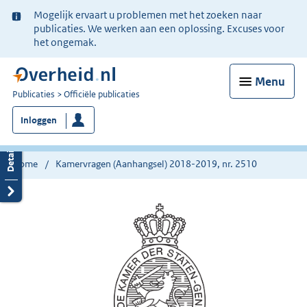
Ter
Mogelijk ervaart u problemen met het zoeken naar
informatie:
publicaties. We werken aan een oplossing. Excuses voor
het ongemak.
Menu
U
Publicaties
Officiële publicaties
bent
Inloggen
nu
hier:
Home
Kamervragen (Aanhangsel) 2018-2019, nr. 2510