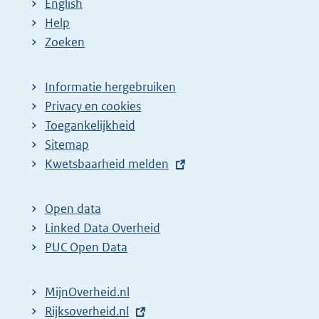
English
Help
Zoeken
Informatie hergebruiken
Privacy en cookies
Toegankelijkheid
Sitemap
E
Kwetsbaarheid melden
x
t
Open data
e
Linked Data Overheid
r
PUC Open Data
n
e
MijnOverheid.nl
l
E
Rijksoverheid.nl
i