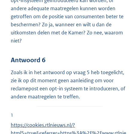
opt-insysteem geïntroduceerd kan worden, of
andere adequate maatregelen kunnen worden
getroffen om de positie van consumenten beter te
beschermen? Zo ja, wanneer en wilt u dan de
uitkomsten delen met de Kamer? Zo nee, waarom
niet?
Antwoord 6
Zoals ik in het antwoord op vraag 5 heb toegelicht,
zie ik op dit moment geen aanleiding om voor
reclamepost een opt-in systeem te introduceren, of
andere maatregelen te treffen.
1
E
https://cookies.rtlnieuws.nl/?
x
html5=true&referrer=https%3A%2F%2Fwww.rtlnie