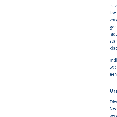
bev
toe
zor
gee
laa
sta
kla
Ind
Sti
een
Vr
Die
Ned
ver