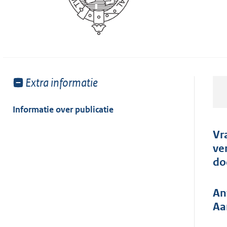
Toon
Extra informatie
meer
van:
Informatie over publicatie
Vr
ve
do
An
Aa