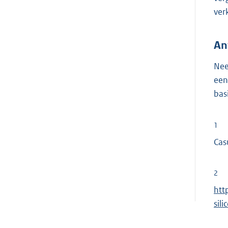
ver
An
Nee
een
bas
1
Cas
2
E
htt
x
sil
t