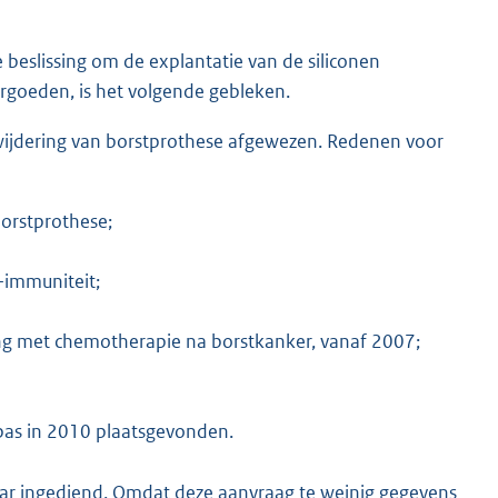
e beslissing om de explantatie van de siliconen
ergoeden, is het volgende gebleken.
rwijdering van borstprothese afgewezen. Redenen voor
borstprothese;
-immuniteit;
ng met chemotherapie na borstkanker, vanaf 2007;
pas in 2010 plaatsgevonden.
aar ingediend. Omdat deze aanvraag te weinig gegevens