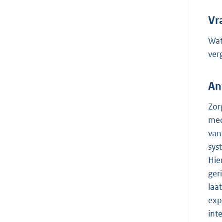
Vr
Wat
ver
An
Zor
med
van
sys
Hie
ger
laa
exp
int