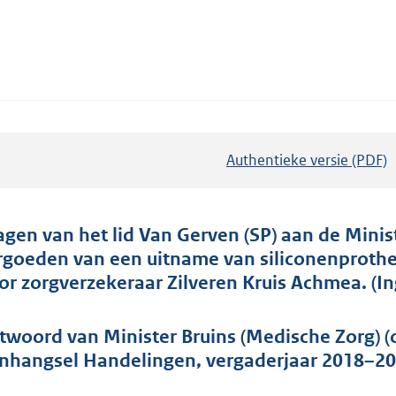
Authentieke versie (PDF)
b
e
s
t
agen van het lid Van Gerven (SP) aan de Minis
a
rgoeden van een uitname van siliconenprothes
n
or zorgverzekeraar Zilveren Kruis Achmea. (In
d
s
twoord van Minister Bruins (Medische Zorg) (
g
nhangsel Handelingen, vergaderjaar 2018–20
r