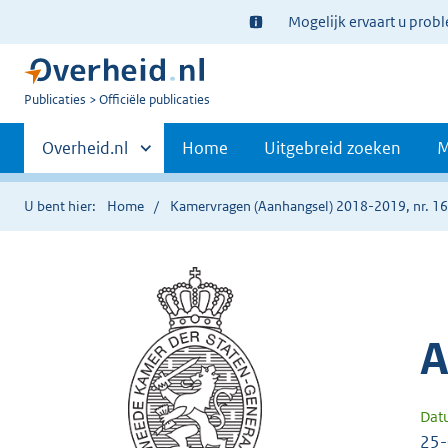
Ter
Mogelijk ervaart u prob
informatie:
U
Publicaties
Officiële publicaties
bent
Primaire
nu
Andere
Overheid.nl
Home
Uitgebreid zoeken
M
hier:
sites
navigatie
binnen
U bent hier:
Home
Kamervragen (Aanhangsel) 2018-2019, nr. 1
A
Dat
25-