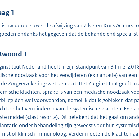
o
o
aag 1
t
 is uw oordeel over de afwijzing van Zilveren Kruis Achmea
t
goeden ondanks het gegeven dat de behandelend specialist d
e
:
4
twoord 1
0
ginstituut Nederland heeft in zijn standpunt van 31 mei 2018
ische noodzaak voor het verwijderen (explantatie) van een 
b
 de Zorgverzekeringswet behoort. Het Zorginstituut geeft in
temische klachten, sprake is van een medische noodzaak voor
rbij gelden wel voorwaarden, namelijk dat is gebleken dat p
icht op het verminderen van de systemische klachten. Expla
tste middel («last resort»). Dit betekent dat het gaat om a
lantatie onder behandeling zijn geweest voor hun systemisch
ernist of klinisch immunoloog. Verder moeten de klachten aa