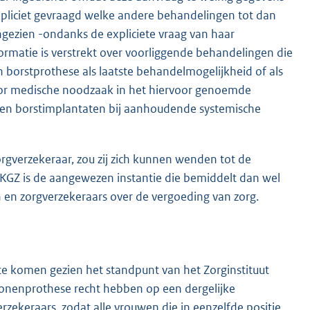
expliciet gevraagd welke andere behandelingen tot dan
ezien -ondanks de expliciete vraag van haar
rmatie is verstrekt over voorliggende behandelingen die
n borstprothese als laatste behandelmogelijkheid of als
oor medische noodzaak in het hiervoor genoemde
conen borstimplantaten bij aanhoudende systemische
orgverzekeraar, zou zij zich kunnen wenden tot de
SKGZ is de aangewezen instantie die bemiddelt dan wel
n en zorgverzekeraars over de vergoeding van zorg.
te komen gezien het standpunt van het Zorginstituut
conenprothese recht hebben op een dergelijke
erzekeraars, zodat alle vrouwen die in eenzelfde positie