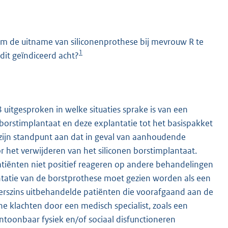
 om de uitname van siliconenprothese bij mevrouw R te
1
it geïndiceerd acht?
 uitgesproken in welke situaties sprake is van een
K
borstimplantaat en deze explantatie tot het basispakket
 zijn standpunt aan dat in geval van aanhoudende
 het verwijderen van het siliconen borstimplantaat.
atiënten niet positief reageren op andere behandelingen
ntatie van de borstprothese moet gezien worden als een
nderszins uitbehandelde patiënten die voorafgaand aan de
e klachten door een medisch specialist, zoals een
ntoonbaar fysiek en/of sociaal disfunctioneren