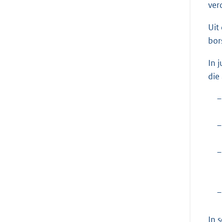
ver
Uit
bor
In 
die
–
–
–
–
In 