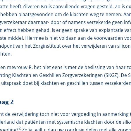
atte heeft Zilveren Kruis aanvullende vragen gesteld. Zo is 
 hebben plaatsgevonden om de klachten weg te nemen. Aang
gverzekeraar daarnaar- door of namens verzekerde geen info
n effect hebben gehad, is er geen sprake van explantatie va
tste middel. Hiermee is niet voldaan aan de voorwaarden v
ndpunt van het Zorginstituut over het verwijderen van sili
chten.
ien mevrouw R. het niet eens is met de beslissing van haar z
chting Klachten en Geschillen Zorgverzekeringen (SKGZ). De 
 uitspraak doet bij klachten en geschillen tussen verzekerde
aag 2
nt de verwijdering toch niet voor vergoeding in aanmerking 
erland dat patiënten met systemische klachten door de sili
2
goeding?
Zo ja, wilt u dan uw conclusie delen met alle zorgv