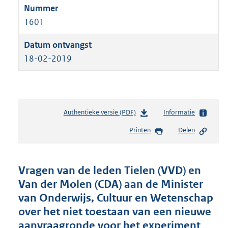
1601
18-02-2019
Authentieke versie (PDF)
b
Informatie
e
Printen
Delen
s
t
a
n
Vragen van de leden Tielen (VVD) en
d
Van der Molen (CDA) aan de Minister
s
van Onderwijs, Cultuur en Wetenschap
g
r
over het niet toestaan van een nieuwe
o
aanvraagronde voor het experiment