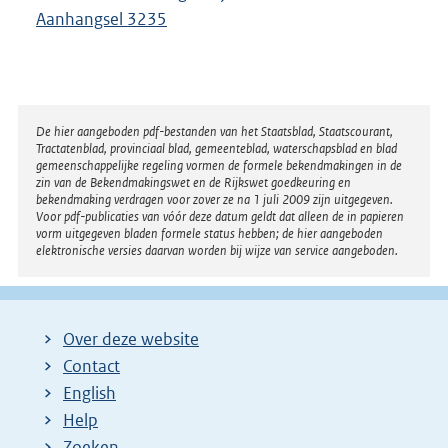
Aanhangsel 3235
Disclaimer
De hier aangeboden pdf-bestanden van het Staatsblad, Staatscourant,
Tractatenblad, provinciaal blad, gemeenteblad, waterschapsblad en blad
gemeenschappelijke regeling vormen de formele bekendmakingen in de
zin van de Bekendmakingswet en de Rijkswet goedkeuring en
bekendmaking verdragen voor zover ze na 1 juli 2009 zijn uitgegeven.
Voor pdf-publicaties van vóór deze datum geldt dat alleen de in papieren
vorm uitgegeven bladen formele status hebben; de hier aangeboden
elektronische versies daarvan worden bij wijze van service aangeboden.
Over deze website
Contact
English
Help
Zoeken