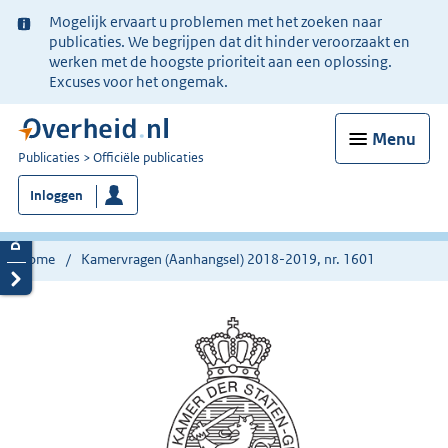
Ter
Mogelijk ervaart u problemen met het zoeken naar
informatie:
publicaties. We begrijpen dat dit hinder veroorzaakt en
werken met de hoogste prioriteit aan een oplossing.
Excuses voor het ongemak.
Menu
U
Publicaties
Officiële publicaties
bent
Inloggen
nu
hier:
Home
Kamervragen (Aanhangsel) 2018-2019, nr. 1601