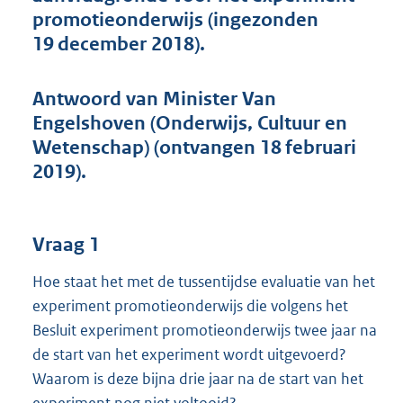
o
promotieonderwijs (ingezonden
t
19 december 2018).
t
e
:
Antwoord van Minister Van
4
4
Engelshoven (Onderwijs, Cultuur en
K
Wetenschap) (ontvangen 18 februari
b
2019).
Vraag 1
Hoe staat het met de tussentijdse evaluatie van het
experiment promotieonderwijs die volgens het
Besluit experiment promotieonderwijs twee jaar na
de start van het experiment wordt uitgevoerd?
Waarom is deze bijna drie jaar na de start van het