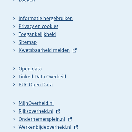
Informatie hergebruiken
Privacy en cookies
Toegankelijkheid
Sitemap
E
Kwetsbaarheid melden
x
t
Open data
e
Linked Data Overheid
r
PUC Open Data
n
e
MijnOverheid.nl
l
E
Rijksoverheid.nl
i
x
E
Ondernemersplein.nl
n
t
x
E
Werkenbijdeoverheid.nl
k