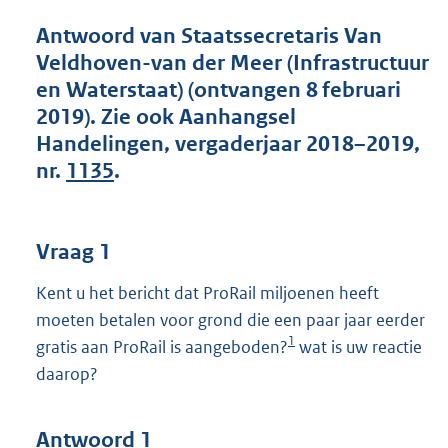
t
t
Antwoord van Staatssecretaris Van
e
Veldhoven-van der Meer (Infrastructuur
:
en Waterstaat) (ontvangen 8 februari
4
1
2019). Zie ook Aanhangsel
K
Handelingen, vergaderjaar 2018–2019,
b
nr.
1135
.
Vraag 1
Kent u het bericht dat ProRail miljoenen heeft
moeten betalen voor grond die een paar jaar eerder
1
gratis aan ProRail is aangeboden?
wat is uw reactie
daarop?
Antwoord 1