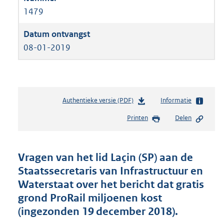
1479
08-01-2019
Authentieke versie (PDF)
b
Informatie
e
Printen
Delen
s
t
a
n
Vragen van het lid Laçin (SP) aan de
d
Staatssecretaris van Infrastructuur en
s
Waterstaat over het bericht dat gratis
g
r
grond ProRail miljoenen kost
o
(ingezonden 19 december 2018).
o