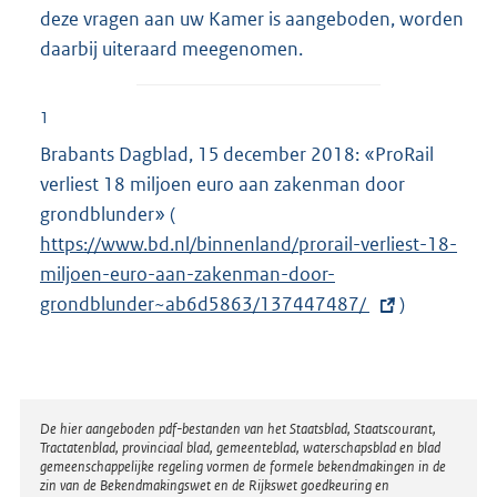
deze vragen aan uw Kamer is aangeboden, worden
daarbij uiteraard meegenomen.
1
Brabants Dagblad, 15 december 2018: «ProRail
verliest 18 miljoen euro aan zakenman door
grondblunder» (
E
https://www.bd.nl/binnenland/prorail-verliest-18-
x
miljoen-euro-aan-zakenman-door-
t
grondblunder~ab6d5863/137447487/
e
)
r
n
e
l
Disclaimer
De hier aangeboden pdf-bestanden van het Staatsblad, Staatscourant,
Tractatenblad, provinciaal blad, gemeenteblad, waterschapsblad en blad
i
gemeenschappelijke regeling vormen de formele bekendmakingen in de
n
zin van de Bekendmakingswet en de Rijkswet goedkeuring en