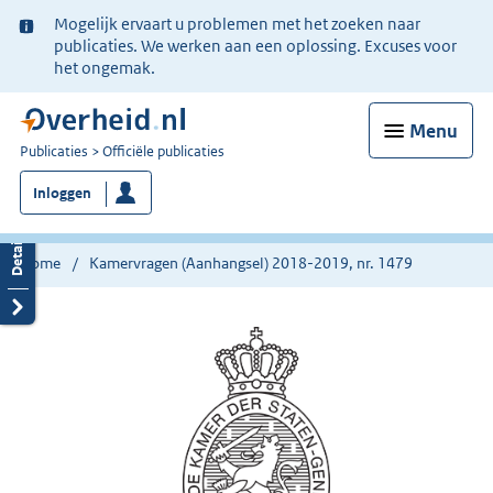
Ter
Mogelijk ervaart u problemen met het zoeken naar
informatie:
publicaties. We werken aan een oplossing. Excuses voor
het ongemak.
Menu
U
Publicaties
Officiële publicaties
bent
Inloggen
nu
hier:
Home
Kamervragen (Aanhangsel) 2018-2019, nr. 1479