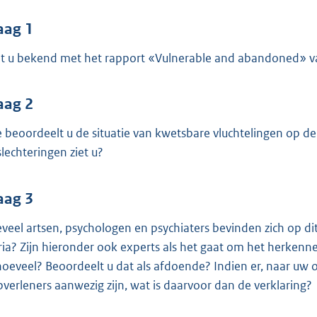
o
o
aag 1
t
t u bekend met het rapport «Vulnerable and abandoned» 
t
e
:
aag 2
4
 beoordeelt u de situatie van kwetsbare vluchtelingen op de
4
slechteringen ziet u?
b
aag 3
veel artsen, psychologen en psychiaters bevinden zich op 
ia? Zijn hieronder ook experts als het gaat om het herkenne
 hoeveel? Beoordeelt u dat als afdoende? Indien er, naar uw
pverleners aanwezig zijn, wat is daarvoor dan de verklaring?