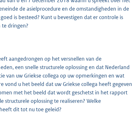
aad van 6 en 7 december 2018 waarin u spreekt over het
teneinde de asielprocedure en de omstandigheden in de
goed is besteed? Kunt u bevestigen dat er controle is
 te dringen?
heeft aangedrongen op het versnellen van de
en, een snelle structurele oplossing en dat Nederland
ie van uw Griekse collega op uw opmerkingen en wat
e vond u het beeld dat uw Griekse collega heeft gegeven
komen met het beeld dat wordt geschetst in het rapport
 structurele oplossing te realiseren? Welke
eeft dit tot nu toe geleid?