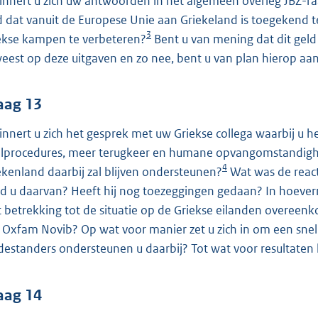
innert u zich uw antwoorden in het algemeen overleg JBZ-r
d dat vanuit de Europese Unie aan Griekeland is toegekend 
3
ekse kampen te verbeteren?
Bent u van mening dat dit geld 
eest op deze uitgaven en zo nee, bent u van plan hierop aan
aag 13
innert u zich het gesprek met uw Griekse collega waarbij u 
elprocedures, meer terugkeer en humane opvangomstandighed
4
ekenland daarbij zal blijven ondersteunen?
Wat was de react
d u daarvan? Heeft hij nog toezeggingen gedaan? In hoeverr
 betrekking tot de situatie op de Griekse eilanden overeen
 Oxfam Novib? Op wat voor manier zet u zich in om een snelle
estanders ondersteunen u daarbij? Tot wat voor resultaten h
aag 14