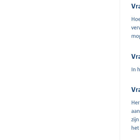
Vr
Hoe
ver
mog
Vr
In 
Vr
Her
aan
zij
het