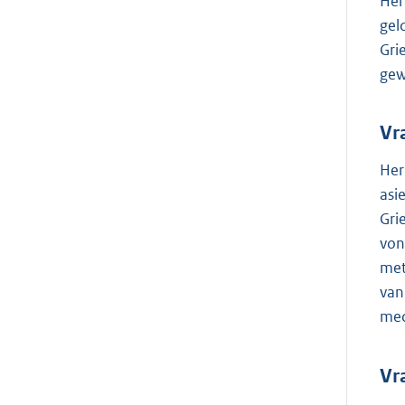
Her
gel
Gri
gew
Vr
Her
asi
Gri
von
met
van
med
Vr