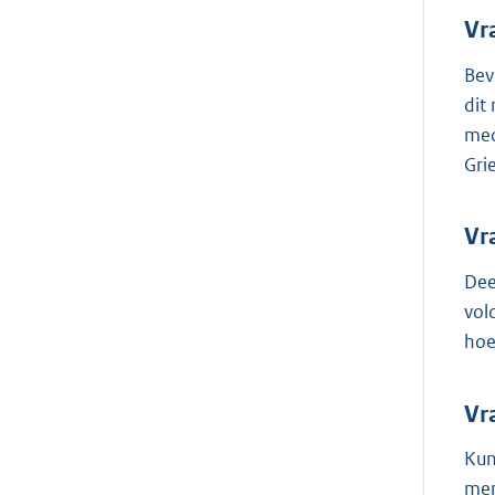
Vr
Bev
dit
med
Gri
Vr
Dee
vol
hoe
Vr
Kun
men