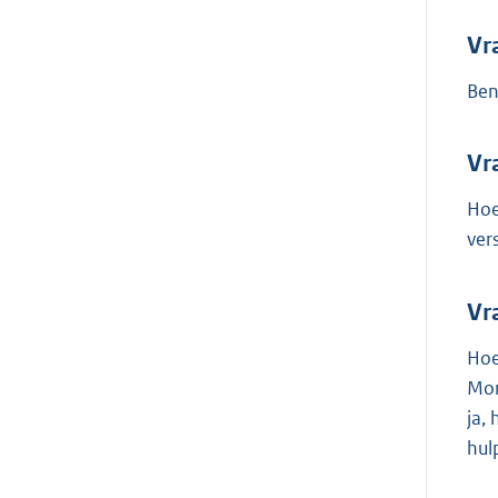
Vr
Ben
Vr
Hoe
ver
Vr
Hoe
Mor
ja,
hul