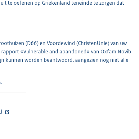
 uit te oefenen op Griekenland teneinde te zorgen dat
n Groothuizen (D66) en Voordewind (ChristenUnie) van uw
 het rapport «Vulnerable and abandoned» van Oxfam Novib
mijn kunnen worden beantwoord, aangezien nog niet alle
.
d