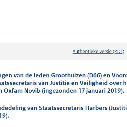
Authentieke versie (PDF)
b
e
s
t
agen van de leden Groothuizen (D66) en Voor
a
aatssecretaris van Justitie en Veiligheid ove
n
n Oxfam Novib (ingezonden 17 januari 2019).
d
s
dedeling van Staatssecretaris Harbers (Justiti
g
19).
r