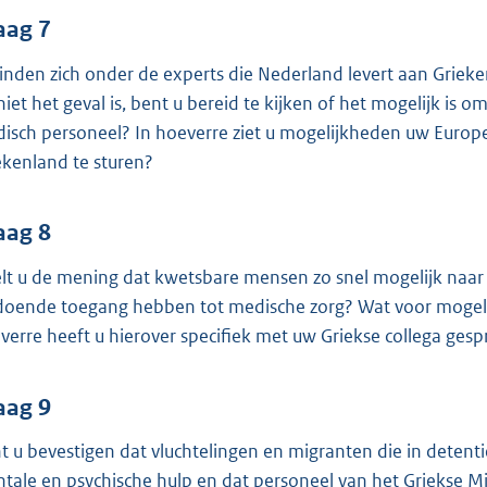
aag 7
inden zich onder de experts die Nederland levert aan Griek
 niet het geval is, bent u bereid te kijken of het mogelijk i
isch personeel? In hoeverre ziet u mogelijkheden uw Europe
ekenland te sturen?
aag 8
lt u de mening dat kwetsbare mensen zo snel mogelijk naar 
doende toegang hebben tot medische zorg? Wat voor mogelijk
verre heeft u hierover specifiek met uw Griekse collega ges
aag 9
t u bevestigen dat vluchtelingen en migranten die in detenti
tale en psychische hulp en dat personeel van het Griekse Mi