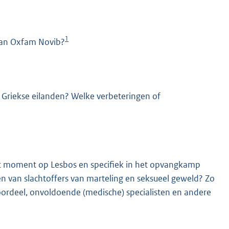
1
van Oxfam Novib?
 Griekse eilanden? Welke verbeteringen of
K
dit moment op Lesbos en specifiek in het opvangkamp
n van slachtoffers van marteling en seksueel geweld? Zo
 oordeel, onvoldoende (medische) specialisten en andere