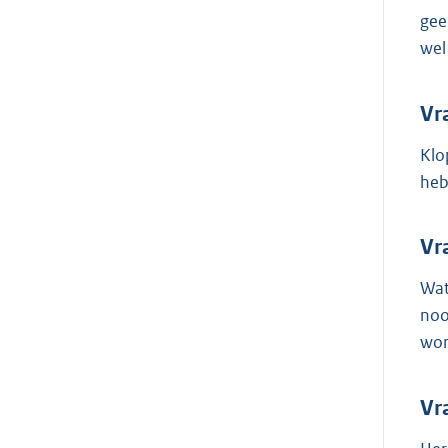
gee
wel
Vr
Klo
heb
Vr
Wat
noo
wo
Vr