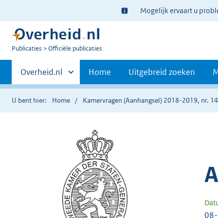
Ter
Mogelijk ervaart u prob
informatie:
U
Publicaties
Officiële publicaties
bent
Primaire
nu
Andere
Overheid.nl
Home
Uitgebreid zoeken
M
hier:
sites
navigatie
binnen
U bent hier:
Home
Kamervragen (Aanhangsel) 2018-2019, nr. 1
A
Dat
08-