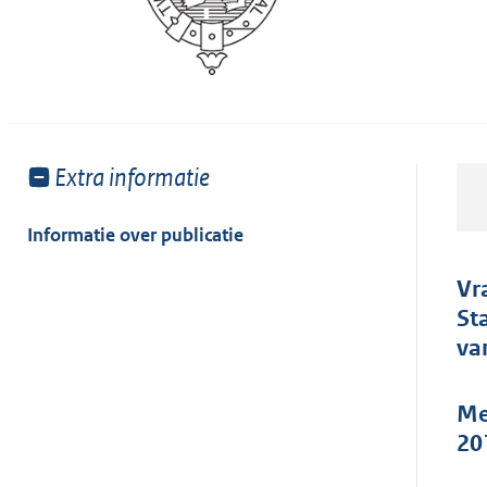
Toon
Extra informatie
meer
van:
Informatie over publicatie
Vr
St
va
Me
20