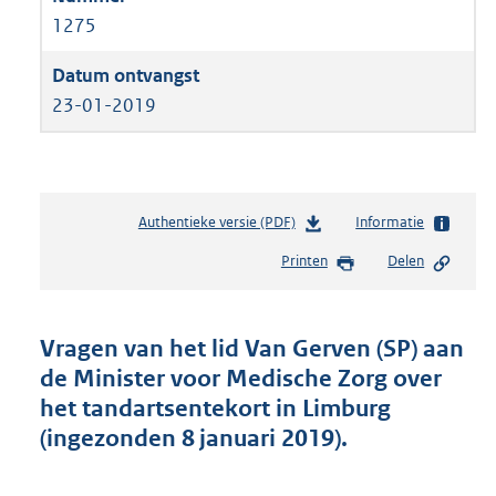
1275
23-01-2019
Authentieke versie (PDF)
b
Informatie
e
Printen
Delen
s
t
a
n
Vragen van het lid Van Gerven (SP) aan
d
de Minister voor Medische Zorg over
s
het tandartsentekort in Limburg
g
r
(ingezonden 8 januari 2019).
o
o