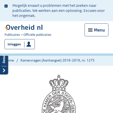
Ter
Mogelijk ervaart u problemen met het zoeken naar
informatie:
publicaties. We werken aan een oplossing. Excuses voor
het ongemak.
Menu
U
Publicaties
Officiële publicaties
bent
Inloggen
nu
hier:
Home
Kamervragen (Aanhangsel) 2018-2019, nr. 1275