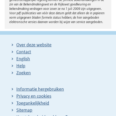
l
zin van de Bekendmakingswet en de Rijkswet goedkeuring en
bekendmaking verdragen voor zover ze na 1 juli 2009 zijn uitgegeven.
i
Voor pdf-publicaties van vóór deze datum geldt dat alleen de in papieren
n
vorm uitgegeven bladen formele status hebben; de hier aangeboden
elektronische versies daarvan worden bij wijze van service aangeboden.
k
:
Over deze website
Contact
English
Help
Zoeken
Informatie hergebruiken
Privacy en cookies
Toegankelijkheid
Sitemap