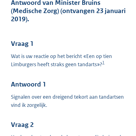
t
Antwoord van Minister Bruins
t
(Medische Zorg) (ontvangen 23 januari
e
2019).
:
4
1
K
Vraag 1
b
Wat is uw reactie op het bericht «Een op tien
1
Limburgers heeft straks geen tandarts»?
Antwoord 1
Signalen over een dreigend tekort aan tandartsen
vind ik zorgelijk.
Vraag 2