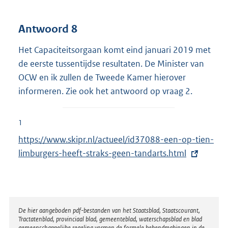
Antwoord 8
Het Capaciteitsorgaan komt eind januari 2019 met
de eerste tussentijdse resultaten. De Minister van
OCW en ik zullen de Tweede Kamer hierover
informeren. Zie ook het antwoord op vraag 2.
1
E
https://www.skipr.nl/actueel/id37088-een-op-tien-
x
limburgers-heeft-straks-geen-tandarts.html
t
e
r
n
Disclaimer
De hier aangeboden pdf-bestanden van het Staatsblad, Staatscourant,
Tractatenblad, provinciaal blad, gemeenteblad, waterschapsblad en blad
e
gemeenschappelijke regeling vormen de formele bekendmakingen in de