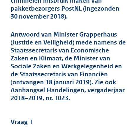
criminelen misbruik maken van
t
pakketbezorgers PostNL (ingezonden
t
e
30 november 2018).
:
4
7
Antwoord van Minister Grapperhaus
K
(Justitie en Veiligheid) mede namens de
b
Staatssecretaris van Economische
Zaken en Klimaat, de Minister van
Sociale Zaken en Werkgelegenheid en
de Staatssecretaris van Financiën
(ontvangen 18 januari 2019). Zie ook
Aanhangsel Handelingen, vergaderjaar
2018–2019, nr.
1023
.
Vraag 1