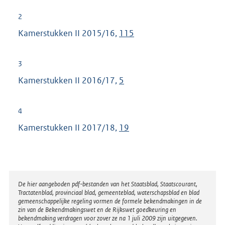
2
Kamerstukken II 2015/16,
115
3
Kamerstukken II 2016/17,
5
4
Kamerstukken II 2017/18,
19
Disclaimer
De hier aangeboden pdf-bestanden van het Staatsblad, Staatscourant,
Tractatenblad, provinciaal blad, gemeenteblad, waterschapsblad en blad
gemeenschappelijke regeling vormen de formele bekendmakingen in de
zin van de Bekendmakingswet en de Rijkswet goedkeuring en
bekendmaking verdragen voor zover ze na 1 juli 2009 zijn uitgegeven.