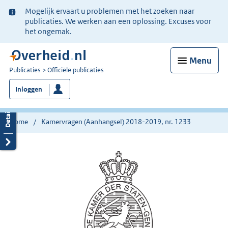
Ter
Mogelijk ervaart u problemen met het zoeken naar
informatie:
publicaties. We werken aan een oplossing. Excuses voor
het ongemak.
Menu
U
Publicaties
Officiële publicaties
bent
Inloggen
nu
hier:
Home
Kamervragen (Aanhangsel) 2018-2019, nr. 1233