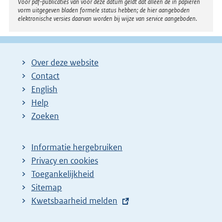
Voor pdf-publicaties van vóór deze datum geldt dat alleen de in papieren
vorm uitgegeven bladen formele status hebben; de hier aangeboden
elektronische versies daarvan worden bij wijze van service aangeboden.
Over deze website
Contact
English
Help
Zoeken
Informatie hergebruiken
Privacy en cookies
Toegankelijkheid
Sitemap
E
Kwetsbaarheid melden
x