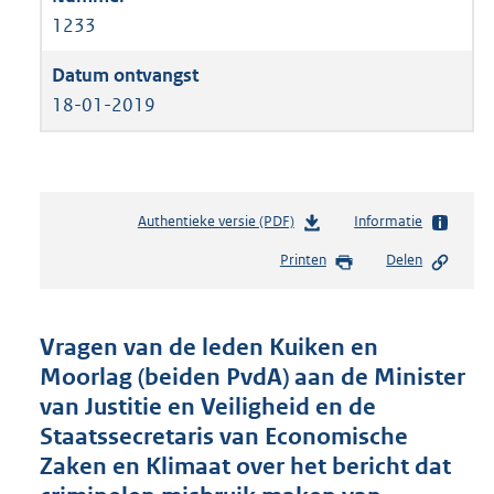
1233
18-01-2019
Authentieke versie (PDF)
b
Informatie
e
Printen
Delen
s
t
a
n
Vragen van de leden Kuiken en
d
Moorlag (beiden PvdA) aan de Minister
s
van Justitie en Veiligheid en de
g
r
Staatssecretaris van Economische
o
Zaken en Klimaat over het bericht dat
o