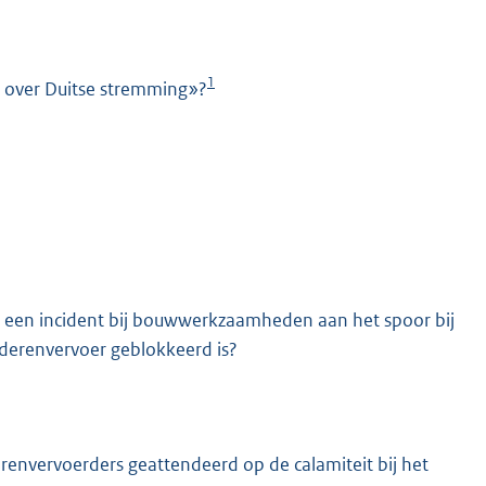
1
m over Duitse stremming»?
K
r een incident bij bouwwerkzaamheden aan het spoor bij
derenvervoer geblokkeerd is?
renvervoerders geattendeerd op de calamiteit bij het