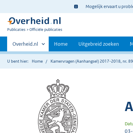
Ter
Mogelijk ervaart u prob
informatie:
U
Publicaties
Officiële publicaties
bent
Primaire
nu
Andere
Overheid.nl
Home
Uitgebreid zoeken
M
hier:
sites
navigatie
binnen
U bent hier:
Home
Kamervragen (Aanhangsel) 2017-2018, nr. 89
A
Dat
03-