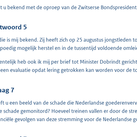
t u bekend met de oproep van de Zwitserse Bondspresident
twoord 5
 die is mij bekend. Zij heeft zich op 25 augustus jongstleden
spoedig mogelijk herstel en in de tussentijd voldoende omle
entelijk heb ook ik mij per brief tot Minister Dobrindt geric
een evaluatie opdat lering getrokken kan worden voor de t
aag 7
ft u een beeld van de schade die Nederlandse goederenverv
e schade gemonitord? Hoeveel treinen vallen er door de str
anciële gevolgen van deze stremming voor de Nederlandse g