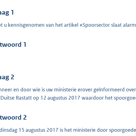
o
o
aag 1
t
t u kennisgenomen van het artikel «Spoorsector slaat alar
t
e
:
twoord 1
4
6
b
aag 2
neer en door wie is uw ministerie erover geïnformeerd ove
 Duitse Rastatt op 12 augustus 2017 waardoor het spoorgoe
twoord 2
dinsdag 15 augustus 2017 is het ministerie door spoorgoede