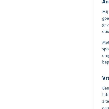
An
Mij
goe
gev
dui
Met
spo
omg
bep
Vr
Ben
Inf
alt
aan