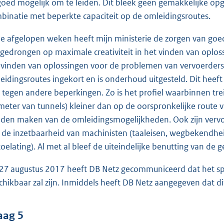
goed mogelijk om te leiden. Dit bleek geen gemakkelijke op
binatie met beperkte capaciteit op de omleidingsroutes.
de afgelopen weken heeft mijn ministerie de zorgen van go
gedrongen op maximale creativiteit in het vinden van oplo
 vinden van oplossingen voor de problemen van vervoerde
eidingsroutes ingekort en is onderhoud uitgesteld. Dit heeft
 tegen andere beperkingen. Zo is het profiel waarbinnen tr
meter van tunnels) kleiner dan op de oorspronkelijke route 
den maken van de omleidingsmogelijkheden. Ook zijn vervo
 de inzetbaarheid van machinisten (taaleisen, wegbekendheid
toelating). Al met al bleef de uiteindelijke benutting van de
27 augustus 2017 heeft DB Netz gecommuniceerd dat het sp
chikbaar zal zijn. Inmiddels heeft DB Netz aangegeven dat dit v
aag 5