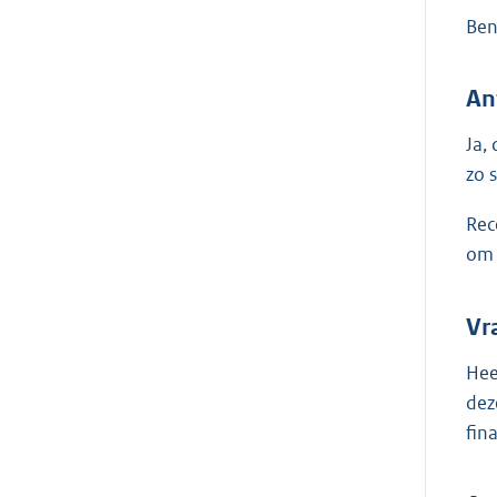
Ben
An
Ja,
zo 
Rec
om 
Vr
Hee
dez
fin