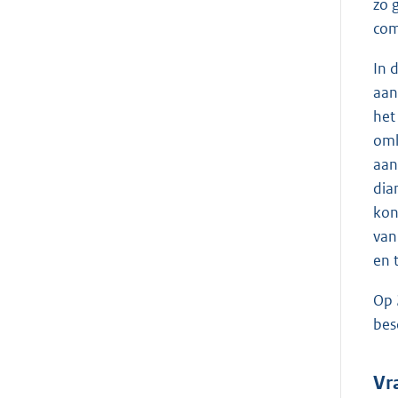
zo 
com
In 
aan
het
oml
aan
dia
kon
van
en 
Op 
bes
Vr