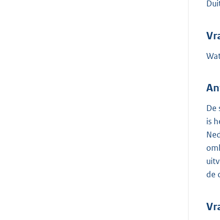
Dui
Vr
Wat
An
De 
is 
Ned
oml
uit
de 
Vr