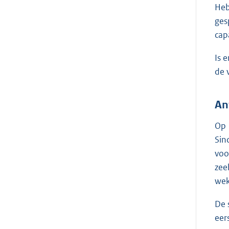
Heb
ges
cap
Is 
de 
An
Op 
Sin
voo
zee
wek
De 
eer