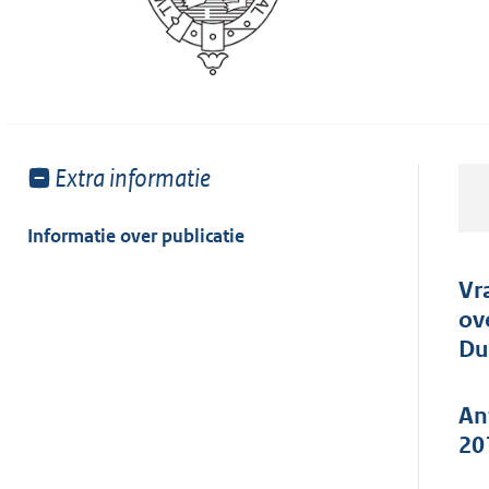
Toon
Extra informatie
meer
van:
Informatie over publicatie
Vr
ov
Du
An
20