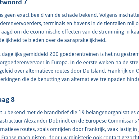
twoord 7
 is geen exact beeld van de schade bekend. Volgens inschatt
derenvervoerders, terminals en havens in de tientallen miljo
raagd om de economische effecten van de stremming in kaart
delijkheid te bieden over de aansprakelijkheid.
 dagelijks gemiddeld 200 goederentreinen is het nu gestrem
orgoederenvervoer in Europa. In de eerste weken na de stre
eleid over alternatieve routes door Duitsland, Frankrijk en Oo
erkingen die de benutting van alternatieve treinpaden hind
aag 8
t u bekend met de brandbrief die 19 belangenorganisaties o
rastructuur Alexander Dobrindt en de Europese Commissaris 
ernatieve routes, zoals omrijden door Frankrijk, vaak lastig i
 Franse machinisten, door uw ministerie ook contact gezoch