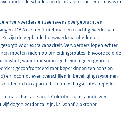
gave omdat de schade aan de infrastructuur enorm was in
ederenvervoerders en zeehavens overgebracht en
ssingen. DB Netz heeft met man en macht gewerkt aan
rs. Zo zijn de geplande bouwwerkzaamheden op
 gezorgd voor extra capaciteit. Vervoerders lopen echter
einen moeten rijden op omleidingsroutes (bijvoorbeeld de
via Rastatt, waardoor sommige treinen geen gebruik
erders geconfronteerd met beperkingen ten aanzien
) en locomotieven (verschillen in beveiligingssystemen
 gevonden extra capaciteit op omleidingsroutes beperkt.
oor nabij Rastatt vanaf 7 oktober aanstaande weer
ijf dagen eerder zal zijn, i.c. vanaf 2 oktober.