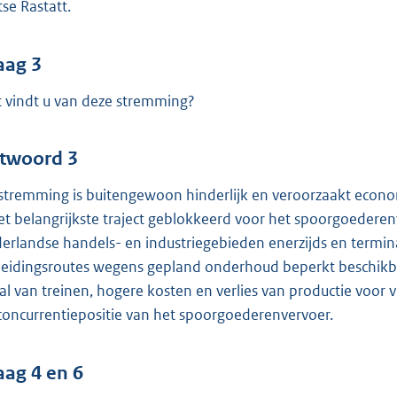
tse Rastatt.
aag 3
 vindt u van deze stremming?
twoord 3
stremming is buitengewoon hinderlijk en veroorzaakt econo
het belangrijkste traject geblokkeerd voor het spoorgoeder
erlandse handels- en industriegebieden enerzijds en terminal
eidingsroutes wegens gepland onderhoud beperkt beschikbaa
val van treinen, hogere kosten en verlies van productie voor v
concurrentiepositie van het spoorgoederenvervoer.
aag 4 en 6