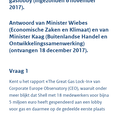
gaslobby (ingezonden 6 november
t
2017).
t
e
:
Antwoord van Minister Wiebes
4
9
(Economische Zaken en Klimaat) en van
K
Minister Kaag (Buitenlandse Handel en
b
Ontwikkelingssamenwerking)
(ontvangen 18 december 2017).
Vraag 1
Kent u het rapport «The Great Gas Lock-In» van
Corporate Europe Observatory (CEO), waaruit onder
meer blijkt dat Shell met 18 medewerkers voor bijna
5 miljoen euro heeft gespendeerd aan een lobby
voor gas en daarmee op de gedeelde eerste plaats