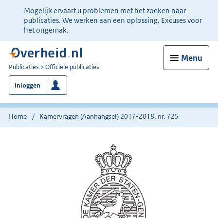
Ter
Mogelijk ervaart u problemen met het zoeken naar
informatie:
publicaties. We werken aan een oplossing. Excuses voor
het ongemak.
Menu
U
Publicaties
Officiële publicaties
bent
Inloggen
nu
hier:
Home
Kamervragen (Aanhangsel) 2017-2018, nr. 725