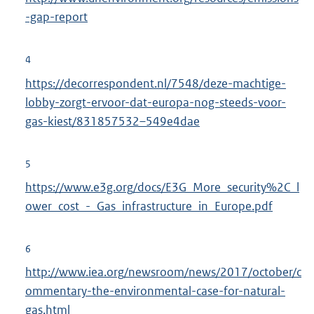
-gap-report
4
https://decorrespondent.nl/7548/deze-machtige-
lobby-zorgt-ervoor-dat-europa-nog-steeds-voor-
gas-kiest/831857532–549e4dae
5
https://www.e3g.org/docs/E3G_More_security%2C_l
ower_cost_-_Gas_infrastructure_in_Europe.pdf
6
http://www.iea.org/newsroom/news/2017/october/c
ommentary-the-environmental-case-for-natural-
gas.html