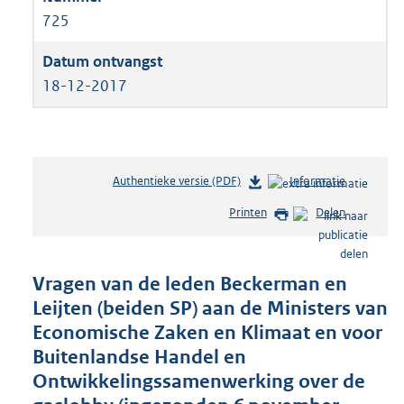
725
18-12-2017
Authentieke versie (PDF)
b
Informatie
e
Printen
Delen
s
t
a
n
Vragen van de leden Beckerman en
d
Leijten (beiden SP) aan de Ministers van
s
Economische Zaken en Klimaat en voor
g
r
Buitenlandse Handel en
o
Ontwikkelingssamenwerking over de
o