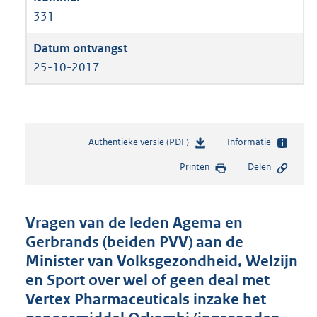
331
25-10-2017
Authentieke versie (PDF)
b
Informatie
e
Printen
Delen
s
t
a
n
Vragen van de leden Agema en
d
Gerbrands (beiden PVV) aan de
s
Minister van Volksgezondheid, Welzijn
g
r
en Sport over wel of geen deal met
o
Vertex Pharmaceuticals inzake het
o