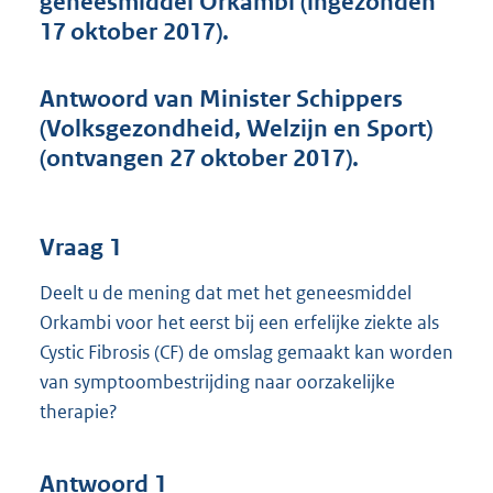
geneesmiddel Orkambi (ingezonden
t
17 oktober 2017).
t
e
:
Antwoord van Minister Schippers
5
9
(Volksgezondheid, Welzijn en Sport)
K
(ontvangen 27 oktober 2017).
b
Vraag 1
Deelt u de mening dat met het geneesmiddel
Orkambi voor het eerst bij een erfelijke ziekte als
Cystic Fibrosis (CF) de omslag gemaakt kan worden
van symptoombestrijding naar oorzakelijke
therapie?
Antwoord 1