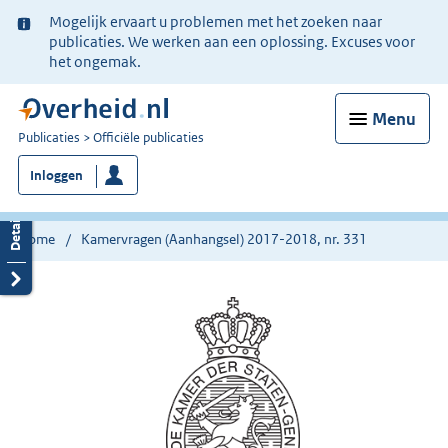
Ter
Mogelijk ervaart u problemen met het zoeken naar
informatie:
publicaties. We werken aan een oplossing. Excuses voor
het ongemak.
Menu
U
Publicaties
Officiële publicaties
bent
Inloggen
nu
hier:
Home
Kamervragen (Aanhangsel) 2017-2018, nr. 331