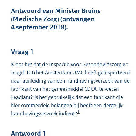
t
t
Antwoord van Minister Bruins
e
(Medische Zorg) (ontvangen
:
4 september 2018).
4
7
K
b
Vraag 1
Klopt het dat de Inspectie voor Gezondheidszorg en
Jeugd (IGJ) het Amsterdam UMC heeft geïnspecteerd
naar aanleiding van een handhavingsverzoek van de
fabrikant van het geneesmiddel CDCA, te weten
Leadiant? Is het gebruikelijk dat een fabrikant die
hier commerciële belangen bij heeft een dergelijk
1
handhavingsverzoek indient?
Antwoord 1