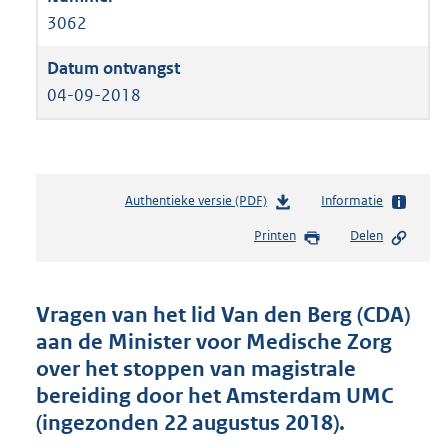
3062
04-09-2018
Authentieke versie (PDF)
b
Informatie
e
Printen
Delen
s
t
a
n
Vragen van het lid Van den Berg (CDA)
d
aan de Minister voor Medische Zorg
s
over het stoppen van magistrale
g
r
bereiding door het Amsterdam UMC
o
(ingezonden 22 augustus 2018).
o