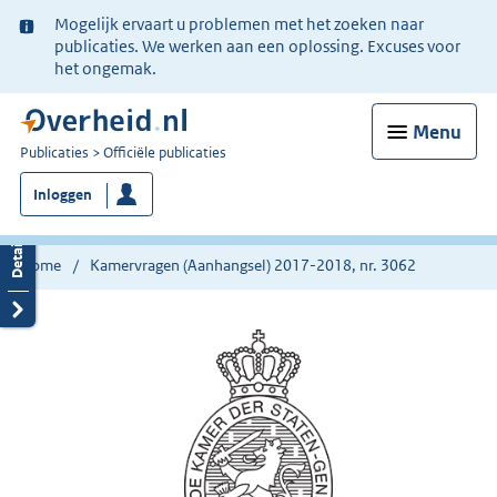
Ter
Mogelijk ervaart u problemen met het zoeken naar
informatie:
publicaties. We werken aan een oplossing. Excuses voor
het ongemak.
Menu
U
Publicaties
Officiële publicaties
bent
Inloggen
nu
hier:
Home
Kamervragen (Aanhangsel) 2017-2018, nr. 3062