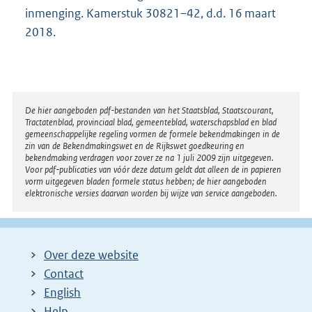
inmenging. Kamerstuk 30821–42, d.d. 16 maart
2018.
Disclaimer
De hier aangeboden pdf-bestanden van het Staatsblad, Staatscourant,
Tractatenblad, provinciaal blad, gemeenteblad, waterschapsblad en blad
gemeenschappelijke regeling vormen de formele bekendmakingen in de
zin van de Bekendmakingswet en de Rijkswet goedkeuring en
bekendmaking verdragen voor zover ze na 1 juli 2009 zijn uitgegeven.
Voor pdf-publicaties van vóór deze datum geldt dat alleen de in papieren
vorm uitgegeven bladen formele status hebben; de hier aangeboden
elektronische versies daarvan worden bij wijze van service aangeboden.
Over deze website
Contact
English
Help