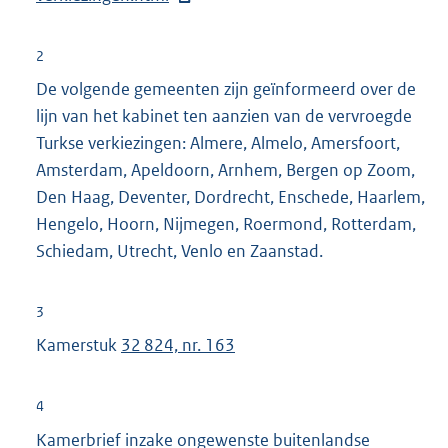
e
r
2
n
De volgende gemeenten zijn geïnformeerd over de
e
lijn van het kabinet ten aanzien van de vervroegde
l
Turkse verkiezingen: Almere, Almelo, Amersfoort,
i
Amsterdam, Apeldoorn, Arnhem, Bergen op Zoom,
n
Den Haag, Deventer, Dordrecht, Enschede, Haarlem,
k
Hengelo, Hoorn, Nijmegen, Roermond, Rotterdam,
:
Schiedam, Utrecht, Venlo en Zaanstad.
3
Kamerstuk
32 824, nr. 163
4
Kamerbrief inzake ongewenste buitenlandse