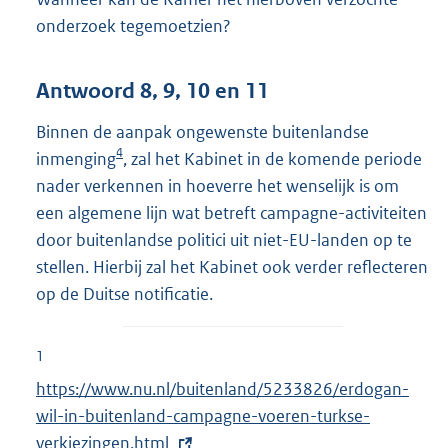
onderzoek tegemoetzien?
Antwoord 8, 9, 10 en 11
Binnen de aanpak ongewenste buitenlandse
4
inmenging
, zal het Kabinet in de komende periode
nader verkennen in hoeverre het wenselijk is om
een algemene lijn wat betreft campagne-activiteiten
door buitenlandse politici uit niet-EU-landen op te
stellen. Hierbij zal het Kabinet ook verder reflecteren
op de Duitse notificatie.
1
E
https://www.nu.nl/buitenland/5233826/erdogan-
x
wil-in-buitenland-campagne-voeren-turkse-
t
verkiezingen.html