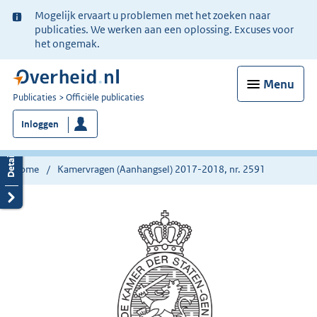
Ter
Mogelijk ervaart u problemen met het zoeken naar
informatie:
publicaties. We werken aan een oplossing. Excuses voor
het ongemak.
Menu
U
Publicaties
Officiële publicaties
bent
Inloggen
nu
hier:
Home
Kamervragen (Aanhangsel) 2017-2018, nr. 2591