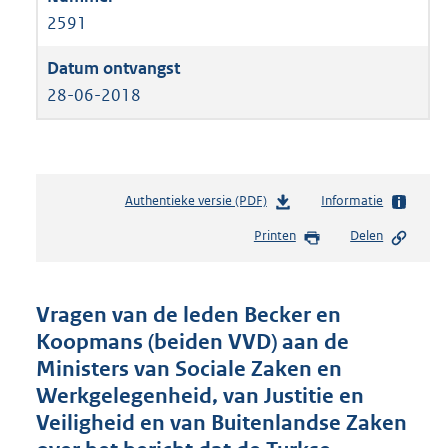
2591
28-06-2018
Authentieke versie (PDF)
b
Informatie
e
Printen
Delen
s
t
a
n
Vragen van de leden Becker en
d
Koopmans (beiden VVD) aan de
s
Ministers van Sociale Zaken en
g
r
Werkgelegenheid, van Justitie en
o
Veiligheid en van Buitenlandse Zaken
o