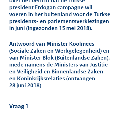
over het bericht dat de Turkse
t
president Erdogan campagne wil
t
e
voeren in het buitenland voor de Turkse
:
presidents- en parlementsverkiezingen
4
in juni (ingezonden 15 mei 2018).
4
K
b
Antwoord van Minister Koolmees
(Sociale Zaken en Werkgelegenheid) en
van Minister Blok (Buitenlandse Zaken),
mede namens de Ministers van Justitie
en Veiligheid en Binnenlandse Zaken
en Koninkrijksrelaties (ontvangen
28 juni 2018)
Vraag 1