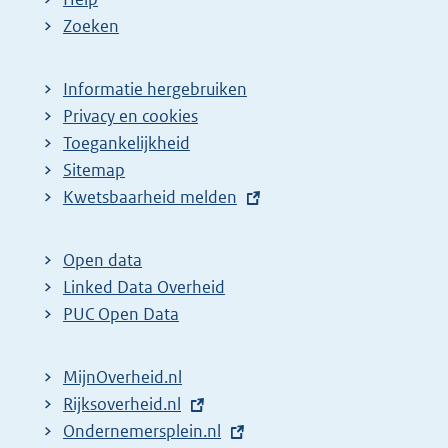
Zoeken
Informatie hergebruiken
Privacy en cookies
Toegankelijkheid
Sitemap
E
Kwetsbaarheid melden
x
t
Open data
e
Linked Data Overheid
r
PUC Open Data
n
e
MijnOverheid.nl
l
E
Rijksoverheid.nl
i
x
E
Ondernemersplein.nl
n