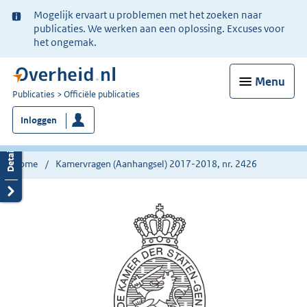
Ter
Mogelijk ervaart u problemen met het zoeken naar
informatie:
publicaties. We werken aan een oplossing. Excuses voor
het ongemak.
Menu
U
Publicaties
Officiële publicaties
bent
Inloggen
nu
hier:
Home
Kamervragen (Aanhangsel) 2017-2018, nr. 2426