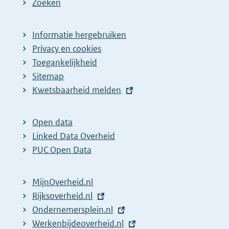
Zoeken
Informatie hergebruiken
Privacy en cookies
Toegankelijkheid
Sitemap
E
Kwetsbaarheid melden
x
t
Open data
e
Linked Data Overheid
r
PUC Open Data
n
e
MijnOverheid.nl
l
E
Rijksoverheid.nl
i
x
E
Ondernemersplein.nl
n
t
x
E
Werkenbijdeoverheid.nl
k