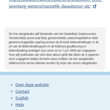
x
jarenlang-wetenschappelijk-dwaalspoor-uit/
t
e
r
n
Disclaimer
De hier aangeboden pdf-bestanden van het Staatsblad, Staatscourant,
Tractatenblad, provinciaal blad, gemeenteblad, waterschapsblad en blad
e
gemeenschappelijke regeling vormen de formele bekendmakingen in de
l
zin van de Bekendmakingswet en de Rijkswet goedkeuring en
bekendmaking verdragen voor zover ze na 1 juli 2009 zijn uitgegeven.
i
Voor pdf-publicaties van vóór deze datum geldt dat alleen de in papieren
n
vorm uitgegeven bladen formele status hebben; de hier aangeboden
elektronische versies daarvan worden bij wijze van service aangeboden.
k
:
Over deze website
Contact
English
Help