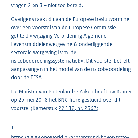
vragen 2 en 3 – niet toe bereid.
Overigens raakt dit aan de Europese besluitvorming
over een voorstel van de Europese Commissie
getiteld «wijziging Verordening Algemene
Levensmiddelenwetgeving & onderliggende
sectorale wetgeving i.v.m. de
risicobeoordelingssystematiek». Dit voorstel betreft
aanpassingen in het model van de risicobeoordeling
door de EFSA.
De Minister van Buitenlandse Zaken heeft uw Kamer
op 25 mei 2018 het BNC-fiche gestuurd over dit
voorstel (Kamerstuk
22 112, nr. 2567
).
1
E
https://www.oneworld.nl/achtergrond/bayer-zette-