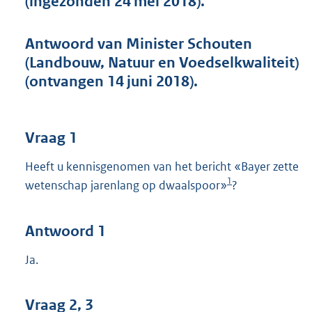
(ingezonden 24 mei 2018).
t
t
e
Antwoord van Minister Schouten
:
(Landbouw, Natuur en Voedselkwaliteit)
3
9
(ontvangen 14 juni 2018).
K
b
Vraag 1
Heeft u kennisgenomen van het bericht «Bayer zette
1
wetenschap jarenlang op dwaalspoor»
?
Antwoord 1
Ja.
Vraag 2, 3