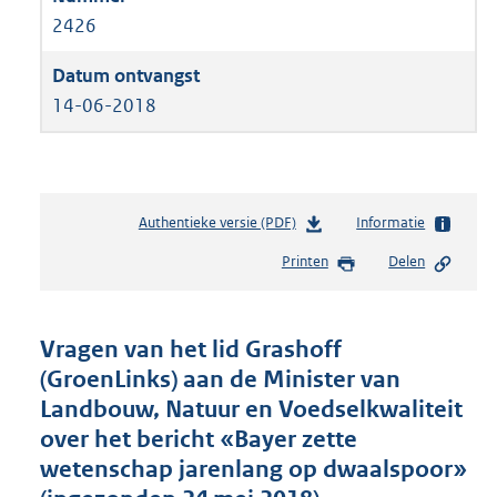
2426
14-06-2018
Authentieke versie (PDF)
b
Informatie
e
Printen
Delen
s
t
a
n
Vragen van het lid Grashoff
d
(GroenLinks) aan de Minister van
s
Landbouw, Natuur en Voedselkwaliteit
g
r
over het bericht «Bayer zette
o
wetenschap jarenlang op dwaalspoor»
o