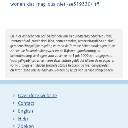
t
wonen-dat-mag-dus-niet~ae519330/
e
r
n
e
Disclaimer
De hier aangeboden pdf-bestanden van het Staatsblad, Staatscourant,
Tractatenblad, provinciaal blad, gemeenteblad, waterschapsblad en blad
l
gemeenschappelijke regeling vormen de formele bekendmakingen in de
i
zin van de Bekendmakingswet en de Rijkswet goedkeuring en
bekendmaking verdragen voor zover ze na 1 juli 2009 zijn uitgegeven.
n
Voor pdf-publicaties van vóór deze datum geldt dat alleen de in papieren
k
vorm uitgegeven bladen formele status hebben; de hier aangeboden
elektronische versies daarvan worden bij wijze van service aangeboden.
:
Over deze website
Contact
English
Help
Zoeken