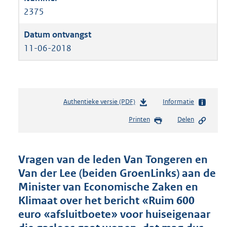
2375
11-06-2018
Authentieke versie (PDF)
b
Informatie
e
Printen
Delen
s
t
a
n
Vragen van de leden Van Tongeren en
d
Van der Lee (beiden GroenLinks) aan de
s
Minister van Economische Zaken en
g
r
Klimaat over het bericht «Ruim 600
o
euro «afsluitboete» voor huiseigenaar
o