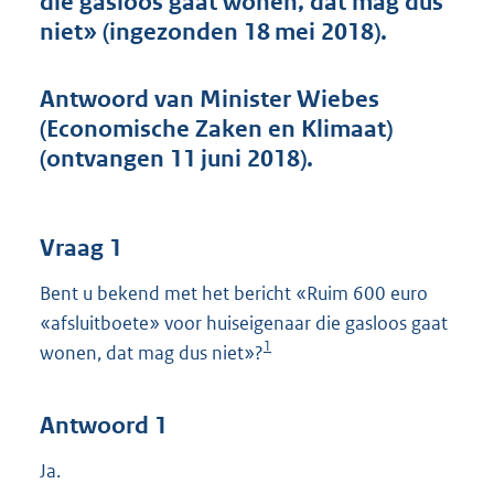
die gasloos gaat wonen, dat mag dus
t
niet» (ingezonden 18 mei 2018).
t
e
:
Antwoord van Minister Wiebes
4
1
(Economische Zaken en Klimaat)
K
(ontvangen 11 juni 2018).
b
Vraag 1
Bent u bekend met het bericht «Ruim 600 euro
«afsluitboete» voor huiseigenaar die gasloos gaat
1
wonen, dat mag dus niet»?
Antwoord 1
Ja.