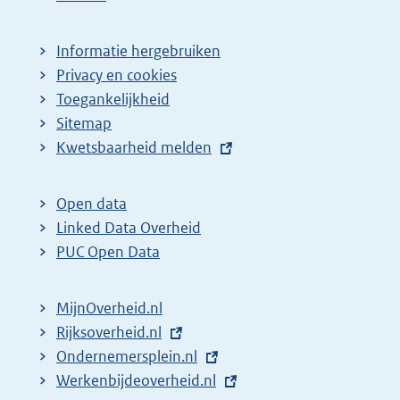
Informatie hergebruiken
Privacy en cookies
Toegankelijkheid
Sitemap
E
Kwetsbaarheid melden
x
t
Open data
e
Linked Data Overheid
r
PUC Open Data
n
e
MijnOverheid.nl
l
E
Rijksoverheid.nl
i
x
E
Ondernemersplein.nl
n
t
x
E
Werkenbijdeoverheid.nl
k