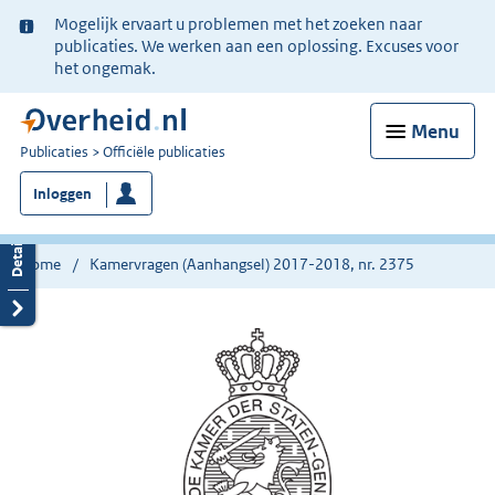
Ter
Mogelijk ervaart u problemen met het zoeken naar
informatie:
publicaties. We werken aan een oplossing. Excuses voor
het ongemak.
Menu
U
Publicaties
Officiële publicaties
bent
Inloggen
nu
hier:
Home
Kamervragen (Aanhangsel) 2017-2018, nr. 2375