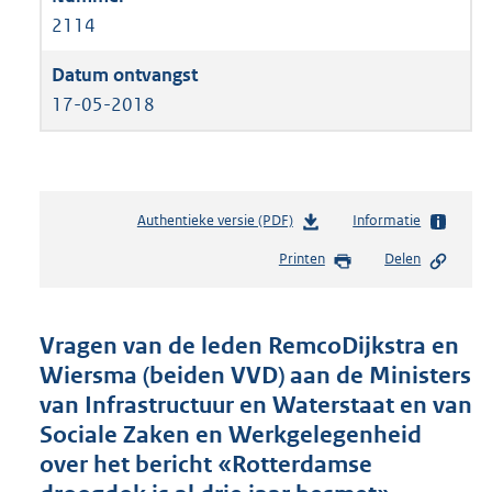
2114
17-05-2018
Authentieke versie (PDF)
b
Informatie
e
Printen
Delen
s
t
a
n
Vragen van de leden RemcoDijkstra en
d
Wiersma (beiden VVD) aan de Ministers
s
van Infrastructuur en Waterstaat en van
g
r
Sociale Zaken en Werkgelegenheid
o
over het bericht «Rotterdamse
o