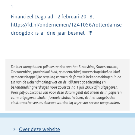
1
Financieel Dagblad 12 februari 2018,
E
https://fd.nl/ondernemen/1241056/rotterdamse-
x
droogdok-is-al-drie-jaar-besmet
t
e
r
n
e
Disclaimer
De hier aangeboden pdf-bestanden van het Staatsblad, Staatscourant,
Tractatenblad, provinciaal blad, gemeenteblad, waterschapsblad en blad
l
gemeenschappelijke regeling vormen de formele bekendmakingen in de
i
zin van de Bekendmakingswet en de Rijkswet goedkeuring en
bekendmaking verdragen voor zover ze na 1 juli 2009 zijn uitgegeven.
n
Voor pdf-publicaties van vóór deze datum geldt dat alleen de in papieren
k
vorm uitgegeven bladen formele status hebben; de hier aangeboden
elektronische versies daarvan worden bij wijze van service aangeboden.
:
Over deze website