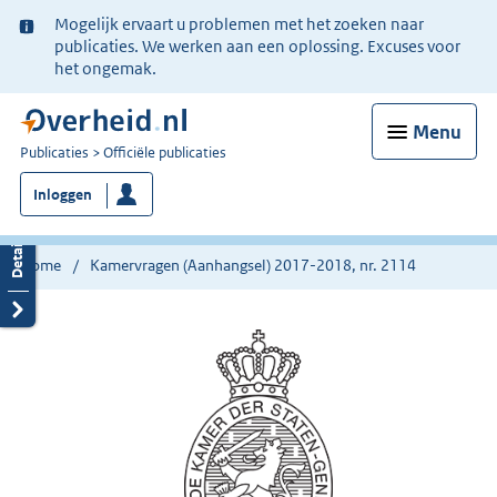
Ter
Mogelijk ervaart u problemen met het zoeken naar
informatie:
publicaties. We werken aan een oplossing. Excuses voor
het ongemak.
Menu
U
Publicaties
Officiële publicaties
bent
Inloggen
nu
hier:
Home
Kamervragen (Aanhangsel) 2017-2018, nr. 2114