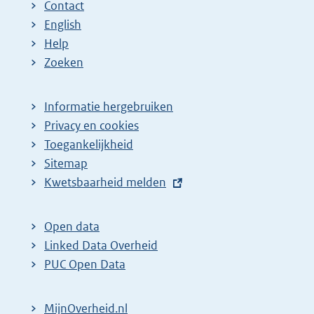
Contact
English
Help
Zoeken
Informatie hergebruiken
Privacy en cookies
Toegankelijkheid
Sitemap
E
Kwetsbaarheid melden
x
t
Open data
e
Linked Data Overheid
r
PUC Open Data
n
e
MijnOverheid.nl