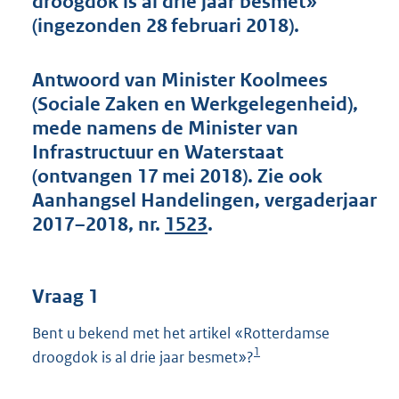
droogdok is al drie jaar besmet»
t
(ingezonden 28 februari 2018).
t
e
:
Antwoord van Minister Koolmees
4
4
(Sociale Zaken en Werkgelegenheid),
K
mede namens de Minister van
b
Infrastructuur en Waterstaat
(ontvangen 17 mei 2018). Zie ook
Aanhangsel Handelingen, vergaderjaar
2017–2018, nr.
1523
.
Vraag 1
Bent u bekend met het artikel «Rotterdamse
1
droogdok is al drie jaar besmet»?