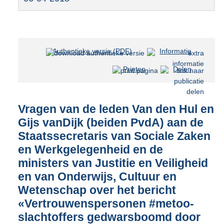
Authentieke versie (PDF)
b
Informatie
e
Printen
Delen
s
t
a
n
Vragen van de leden Van den Hul en
d
Gijs vanDijk (beiden PvdA) aan de
s
Staatssecretaris van Sociale Zaken
g
r
en Werkgelegenheid en de
o
ministers van Justitie en Veiligheid
o
en van Onderwijs, Cultuur en
t
t
Wetenschap over het bericht
e
«Vertrouwenspersonen #metoo-
:
slachtoffers gedwarsboomd door
4