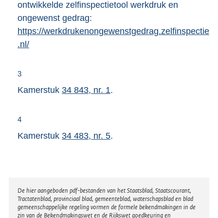
ontwikkelde zelfinspectietool werkdruk en
ongewenst gedrag:
https://werkdrukenongewenstgedrag.zelfinspectie
.nl/
3
Kamerstuk
34 843, nr. 1
.
4
Kamerstuk
34 483, nr. 5
.
Disclaimer
De hier aangeboden pdf-bestanden van het Staatsblad, Staatscourant,
Tractatenblad, provinciaal blad, gemeenteblad, waterschapsblad en blad
gemeenschappelijke regeling vormen de formele bekendmakingen in de
zin van de Bekendmakingswet en de Rijkswet goedkeuring en