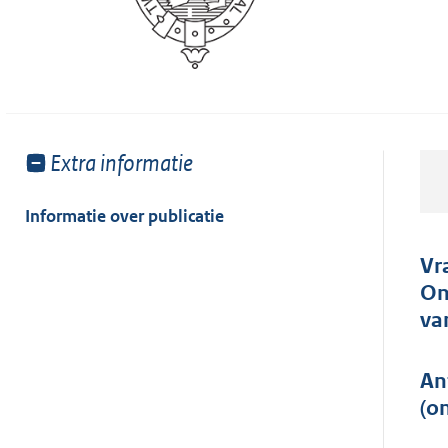
Toon
Extra informatie
meer
van:
Informatie over publicatie
Vr
On
va
An
(o