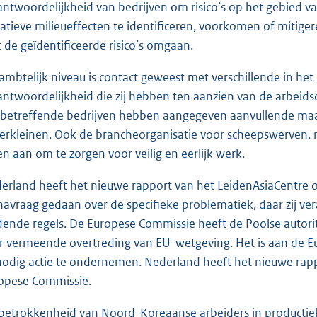
antwoordelijkheid van bedrijven om risico’s op het gebied 
atieve milieueffecten te identificeren, voorkomen of mitiger
 de geïdentificeerde risico’s omgaan.
ambtelijk niveau is contact geweest met verschillende in he
antwoordelijkheid die zij hebben ten aanzien van de arbe
betreffende bedrijven hebben aangegeven aanvullende maatr
verkleinen. Ook de brancheorganisatie voor scheepswerven, m
en aan om te zorgen voor veilig en eerlijk werk.
erland heeft het nieuwe rapport van het LeidenAsiaCentre o
navraag gedaan over de specifieke problematiek, daar zij ver
dende regels. De Europese Commissie heeft de Poolse autori
r vermeende overtreding van EU-wetgeving. Het is aan de E
nodig actie te ondernemen. Nederland heeft het nieuwe rap
opese Commissie.
betrokkenheid van Noord-Koreaanse arbeiders in productieke