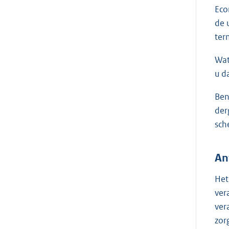
Eco
de 
ter
Wat
u d
Ben
der
sch
An
Het
ver
ver
zor