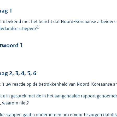
o
o
aag 1
t
t u bekend met het bericht dat Noord-Koreaanse arbeiders 
t
1
erlandse schepen?
e
:
4
twoord 1
0
b
ag 2, 3, 4, 5, 6
 is uw reactie op de betrokkenheid van Noord-Koreaanse ar
t u in gesprek met de in het aangehaalde rapport genoemde 
, waarom niet?
ke stappen gaat u ondernemen om ervoor te zorgen dat deze 