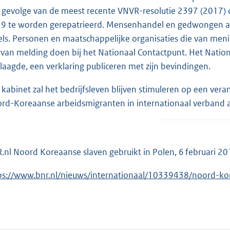
 gevolge van de meest recente VNVR-resolutie 2397 (2017) d
9 te worden gerepatrieerd. Mensenhandel en gedwongen arbei
els. Personen en maatschappelijke organisaties die van meni
rvan melding doen bij het Nationaal Contactpunt. Het Nation
laagde, een verklaring publiceren met zijn bevindingen.
 kabinet zal het bedrijfsleven blijven stimuleren op een ve
rd-Koreaanse arbeidsmigranten in internationaal verband aa
.nl Noord Koreaanse slaven gebruikt in Polen, 6 februari 2
ps://www.bnr.nl/nieuws/internationaal/10339438/noord-ko