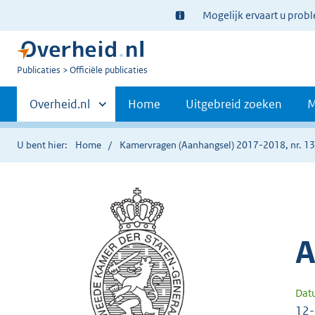
Ter
Mogelijk ervaart u prob
informatie:
U
Publicaties
Officiële publicaties
bent
Primaire
nu
Andere
Overheid.nl
Home
Uitgebreid zoeken
M
hier:
sites
navigatie
binnen
U bent hier:
Home
Kamervragen (Aanhangsel) 2017-2018, nr. 1
A
Dat
12-