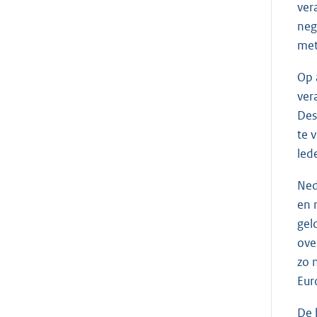
ver
neg
met
Op 
ver
Des
te 
led
Ned
en 
gel
ove
zo 
Eur
De 