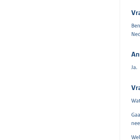
Vr
Ben
Ned
An
Ja.
Vra
Wat
Gaa
nee
Wel