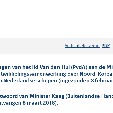
Authentieke versie (PDF)
b
e
s
t
agen van het lid Van den Hul (PvdA) aan de M
a
twikkelingssamenwerking over Noord-Korea
n
n Nederlandse schepen (ingezonden 8 februari
d
s
twoord van Minister Kaag (Buitenlandse Han
g
ntvangen 8 maart 2018).
r