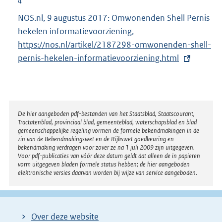
4
:
n
NOS.nl, 9 augustus 2017: Omwonenden Shell Pernis
e
hekelen informatievoorziening,
E
l
https://nos.nl/artikel/2187298-omwonenden-shell-
x
i
pernis-hekelen-informatievoorziening.html
t
n
e
k
r
:
n
e
Disclaimer
De hier aangeboden pdf-bestanden van het Staatsblad, Staatscourant,
Tractatenblad, provinciaal blad, gemeenteblad, waterschapsblad en blad
l
gemeenschappelijke regeling vormen de formele bekendmakingen in de
i
zin van de Bekendmakingswet en de Rijkswet goedkeuring en
bekendmaking verdragen voor zover ze na 1 juli 2009 zijn uitgegeven.
n
Voor pdf-publicaties van vóór deze datum geldt dat alleen de in papieren
k
vorm uitgegeven bladen formele status hebben; de hier aangeboden
elektronische versies daarvan worden bij wijze van service aangeboden.
:
Over deze website