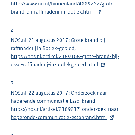
http://www.nu.nl/binnenland/4889252/grote-
x
brand-bij-raffinaderij-in-botlek.html
t
e
r
2
n
NOS.nl, 21 augustus 2017: Grote brand bij
e
raffinaderij in Botlek-gebied,
E
l
https://nos.nl/artikel/2189168-grote-brand-bij-
x
i
esso-raffinaderij-in-botlekgebied.html
t
n
e
k
r
3
:
n
NOS.nl, 22 augustus 2017: Onderzoek naar
e
haperende communicatie Esso-brand,
E
l
https://nos.nl/artikel/2189217-onderzoek-naar-
x
i
haperende-communicatie-essobrand.html
t
n
e
k
r