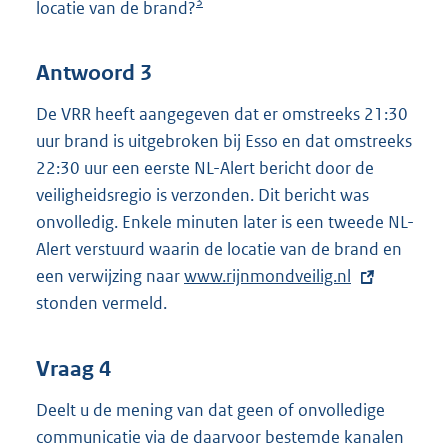
3
locatie van de brand?
Antwoord 3
De VRR heeft aangegeven dat er omstreeks 21:30
uur brand is uitgebroken bij Esso en dat omstreeks
22:30 uur een eerste NL-Alert bericht door de
veiligheidsregio is verzonden. Dit bericht was
onvolledig. Enkele minuten later is een tweede NL-
Alert verstuurd waarin de locatie van de brand en
een verwijzing naar
E
www.rijnmondveilig.nl
stonden vermeld.
x
t
e
Vraag 4
r
Deelt u de mening van dat geen of onvolledige
n
communicatie via de daarvoor bestemde kanalen
e