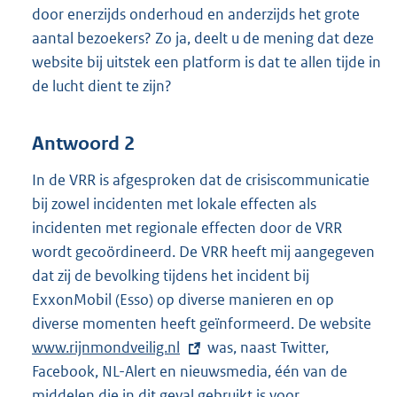
door enerzijds onderhoud en anderzijds het grote
aantal bezoekers? Zo ja, deelt u de mening dat deze
website bij uitstek een platform is dat te allen tijde in
de lucht dient te zijn?
Antwoord 2
In de VRR is afgesproken dat de crisiscommunicatie
bij zowel incidenten met lokale effecten als
incidenten met regionale effecten door de VRR
wordt gecoördineerd. De VRR heeft mij aangegeven
dat zij de bevolking tijdens het incident bij
ExxonMobil (Esso) op diverse manieren en op
diverse momenten heeft geïnformeerd. De website
E
www.rijnmondveilig.nl
was, naast Twitter,
x
Facebook, NL-Alert en nieuwsmedia, één van de
t
middelen die in dit geval gebruikt is voor
e