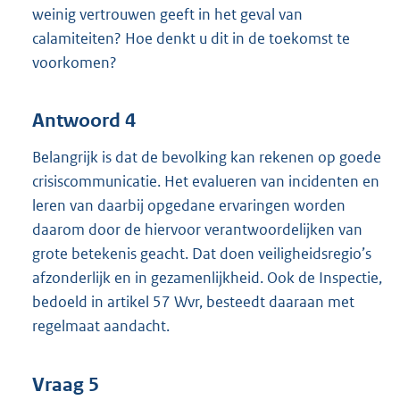
weinig vertrouwen geeft in het geval van
l
calamiteiten? Hoe denkt u dit in de toekomst te
i
voorkomen?
n
k
:
Antwoord 4
Belangrijk is dat de bevolking kan rekenen op goede
crisiscommunicatie. Het evalueren van incidenten en
leren van daarbij opgedane ervaringen worden
daarom door de hiervoor verantwoordelijken van
grote betekenis geacht. Dat doen veiligheidsregio’s
afzonderlijk en in gezamenlijkheid. Ook de Inspectie,
bedoeld in artikel 57 Wvr, besteedt daaraan met
regelmaat aandacht.
Vraag 5