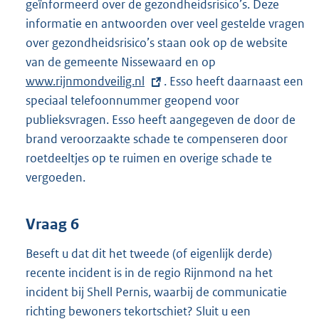
geïnformeerd over de gezondheidsrisico’s. Deze
informatie en antwoorden over veel gestelde vragen
over gezondheidsrisico’s staan ook op de website
van de gemeente Nissewaard en op
E
www.rijnmondveilig.nl
. Esso heeft daarnaast een
x
speciaal telefoonnummer geopend voor
t
publieksvragen. Esso heeft aangegeven de door de
e
brand veroorzaakte schade te compenseren door
r
roetdeeltjes op te ruimen en overige schade te
n
vergoeden.
e
l
i
Vraag 6
n
Beseft u dat dit het tweede (of eigenlijk derde)
k
recente incident is in de regio Rijnmond na het
:
incident bij Shell Pernis, waarbij de communicatie
richting bewoners tekortschiet? Sluit u een