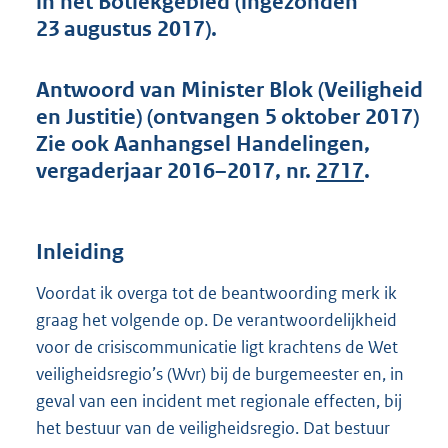
in het Botlekgebied (ingezonden
t
23 augustus 2017).
t
e
:
Antwoord van Minister Blok (Veiligheid
4
4
en Justitie) (ontvangen 5 oktober 2017)
K
Zie ook Aanhangsel Handelingen,
b
vergaderjaar 2016–2017, nr.
2717
.
Inleiding
Voordat ik overga tot de beantwoording merk ik
graag het volgende op. De verantwoordelijkheid
voor de crisiscommunicatie ligt krachtens de Wet
veiligheidsregio’s (Wvr) bij de burgemeester en, in
geval van een incident met regionale effecten, bij
het bestuur van de veiligheidsregio. Dat bestuur