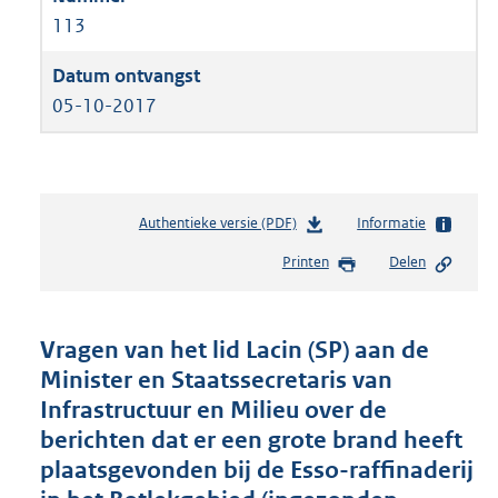
113
05-10-2017
Authentieke versie (PDF)
b
Informatie
e
Printen
Delen
s
t
a
n
Vragen van het lid Lacin (SP) aan de
d
Minister en Staatssecretaris van
s
Infrastructuur en Milieu over de
g
r
berichten dat er een grote brand heeft
o
plaatsgevonden bij de Esso-raffinaderij
o