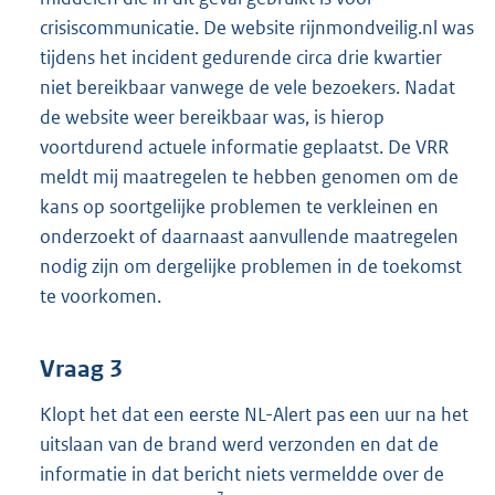
crisiscommunicatie. De website rijnmondveilig.nl was
r
tijdens het incident gedurende circa drie kwartier
n
niet bereikbaar vanwege de vele bezoekers. Nadat
e
de website weer bereikbaar was, is hierop
l
voortdurend actuele informatie geplaatst. De VRR
i
meldt mij maatregelen te hebben genomen om de
n
kans op soortgelijke problemen te verkleinen en
k
onderzoekt of daarnaast aanvullende maatregelen
:
nodig zijn om dergelijke problemen in de toekomst
te voorkomen.
Vraag 3
Klopt het dat een eerste NL-Alert pas een uur na het
uitslaan van de brand werd verzonden en dat de
informatie in dat bericht niets vermeldde over de