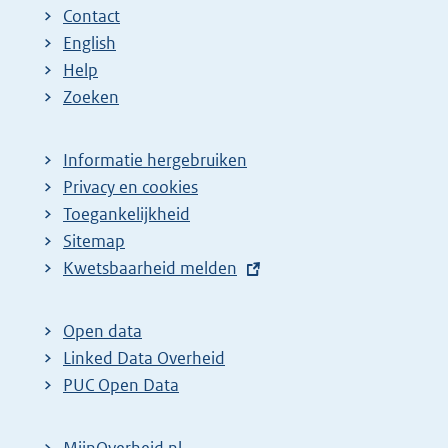
Contact
English
Help
Zoeken
Informatie hergebruiken
Privacy en cookies
Toegankelijkheid
Sitemap
E
Kwetsbaarheid melden
x
t
Open data
e
Linked Data Overheid
r
PUC Open Data
n
e