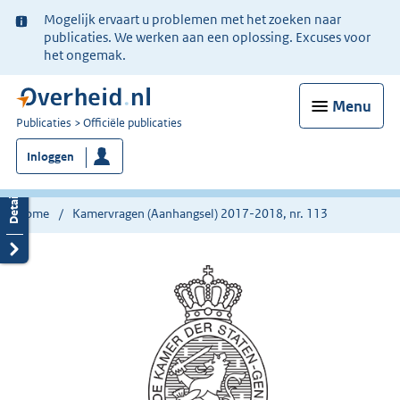
Ter
Mogelijk ervaart u problemen met het zoeken naar
informatie:
publicaties. We werken aan een oplossing. Excuses voor
het ongemak.
Menu
U
Publicaties
Officiële publicaties
bent
Inloggen
nu
hier:
Home
Kamervragen (Aanhangsel) 2017-2018, nr. 113