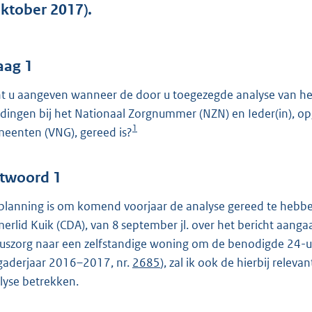
o
oktober 2017).
o
t
t
aag 1
e
t u aangeven wanneer de door u toegezegde analyse van het 
:
dingen bij het Nationaal Zorgnummer (NZN) en Ieder(in), o
3
1
eenten (VNG), gereed is?
9
b
twoord 1
planning is om komend voorjaar de analyse gereed te hebb
erlid Kuik (CDA), van 8 september jl. over het bericht aang
uszorg naar een zelfstandige woning om de benodigde 24-uu
gaderjaar 2016–2017, nr.
2685
), zal ik ook de hierbij relev
lyse betrekken.