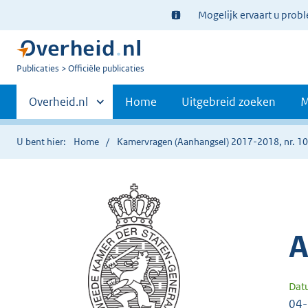
Ter
Mogelijk ervaart u prob
informatie:
U
Publicaties
Officiële publicaties
bent
Primaire
nu
Andere
Overheid.nl
Home
Uitgebreid zoeken
M
hier:
sites
navigatie
binnen
U bent hier:
Home
Kamervragen (Aanhangsel) 2017-2018, nr. 1
A
Dat
04-