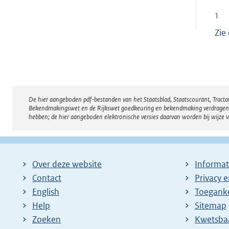
1
Zie
De hier aangeboden pdf-bestanden van het Staatsblad, Staatscourant, Tract
Disclaimer
Bekendmakingswet en de Rijkswet goedkeuring en bekendmaking verdragen voor
hebben; de hier aangeboden elektronische versies daarvan worden bij wijze 
Over deze website
Informat
Contact
Privacy 
English
Toeganke
Help
Sitemap
Zoeken
E
Kwetsba