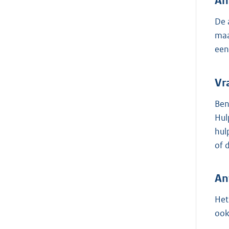
An
De 
maa
een
Vr
Ben
Hul
hul
of 
An
Het
ook