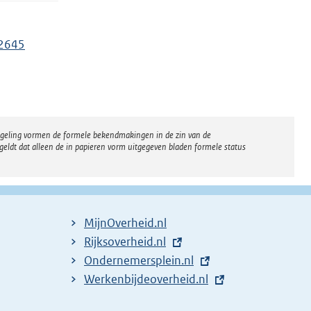
2645
regeling vormen de formele bekendmakingen in de zin van de
eldt dat alleen de in papieren vorm uitgegeven bladen formele status
MijnOverheid.nl
E
Rijksoverheid.nl
x
E
Ondernemersplein.nl
t
x
E
Werkenbijdeoverheid.nl
e
t
x