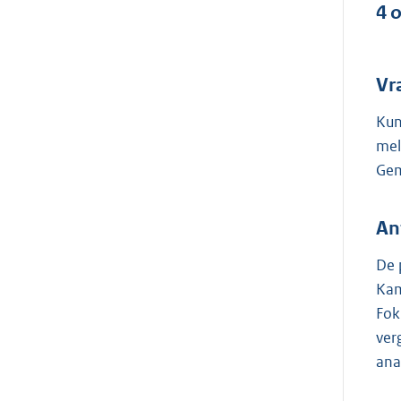
4 
Vr
Kun
mel
Gem
An
De 
Kam
Fok
ver
ana