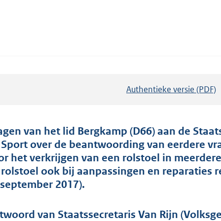
Authentieke versie (PDF)
b
e
s
t
agen van het lid Bergkamp (D66) aan de Staat
a
 Sport over de beantwoording van eerdere vra
n
or het verkrijgen van een rolstoel in meerdere
d
 rolstoel ook bij aanpassingen en reparaties 
s
 september 2017).
g
r
twoord van Staatssecretaris Van Rijn (Volksg