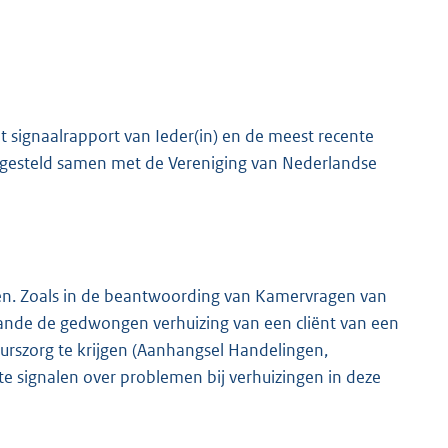
signaalrapport van Ieder(in) en de meest recente
pgesteld samen met de Vereniging van Nederlandse
K
en. Zoals in de beantwoording van Kamervragen van
aande de gedwongen verhuizing van een cliënt van een
rszorg te krijgen (Aanhangsel Handelingen,
ante signalen over problemen bij verhuizingen in deze