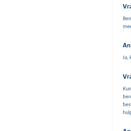
Vr
Ben
mee
An
Ja,
Vr
Kun
ber
bes
hul