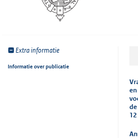
Toon
Extra informatie
meer
van:
Informatie over publicatie
Vr
en
vo
de
12
An