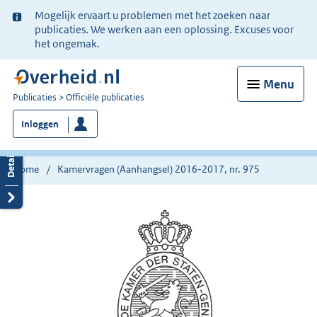
Ter
Mogelijk ervaart u problemen met het zoeken naar
informatie:
publicaties. We werken aan een oplossing. Excuses voor
het ongemak.
Menu
U
Publicaties
Officiële publicaties
bent
Inloggen
nu
hier:
Home
Kamervragen (Aanhangsel) 2016-2017, nr. 975