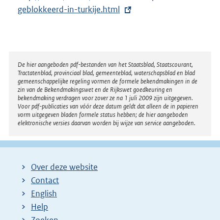
x
geblokkeerd-in-turkije.html
t
e
r
n
Disclaimer
De hier aangeboden pdf-bestanden van het Staatsblad, Staatscourant,
Tractatenblad, provinciaal blad, gemeenteblad, waterschapsblad en blad
e
gemeenschappelijke regeling vormen de formele bekendmakingen in de
l
zin van de Bekendmakingswet en de Rijkswet goedkeuring en
bekendmaking verdragen voor zover ze na 1 juli 2009 zijn uitgegeven.
i
Voor pdf-publicaties van vóór deze datum geldt dat alleen de in papieren
n
vorm uitgegeven bladen formele status hebben; de hier aangeboden
elektronische versies daarvan worden bij wijze van service aangeboden.
k
:
Over deze website
Contact
English
Help
Zoeken