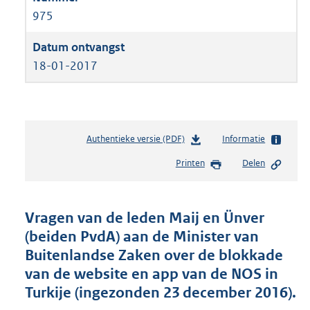
975
18-01-2017
Authentieke versie (PDF)
b
Informatie
e
Printen
Delen
s
t
a
n
Vragen van de leden Maij en Ünver
d
(beiden PvdA) aan de Minister van
s
Buitenlandse Zaken over de blokkade
g
r
van de website en app van de NOS in
o
Turkije (ingezonden 23 december 2016).
o