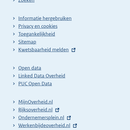
Informatie hergebruiken
Privacy en cookies
Toegankelijkheid
Sitemap
E
Kwetsbaarheid melden
x
t
Open data
e
Linked Data Overheid
r
PUC Open Data
n
e
MijnOverheid.nl
l
E
Rijksoverheid.nl
i
x
E
Ondernemersplein.nl
n
t
x
E
Werkenbijdeoverheid.nl
k