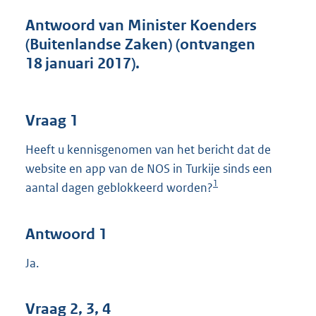
t
t
Antwoord van Minister Koenders
e
(Buitenlandse Zaken) (ontvangen
:
18 januari 2017).
3
9
K
b
Vraag 1
Heeft u kennisgenomen van het bericht dat de
website en app van de NOS in Turkije sinds een
1
aantal dagen geblokkeerd worden?
Antwoord 1
Ja.
Vraag 2, 3, 4