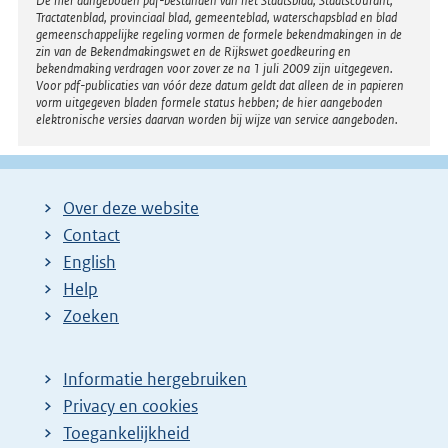
Disclaimer
De hier aangeboden pdf-bestanden van het Staatsblad, Staatscourant,
Tractatenblad, provinciaal blad, gemeenteblad, waterschapsblad en blad
l
gemeenschappelijke regeling vormen de formele bekendmakingen in de
i
zin van de Bekendmakingswet en de Rijkswet goedkeuring en
bekendmaking verdragen voor zover ze na 1 juli 2009 zijn uitgegeven.
n
Voor pdf-publicaties van vóór deze datum geldt dat alleen de in papieren
k
vorm uitgegeven bladen formele status hebben; de hier aangeboden
elektronische versies daarvan worden bij wijze van service aangeboden.
:
Over deze website
Contact
English
Help
Zoeken
Informatie hergebruiken
Privacy en cookies
Toegankelijkheid