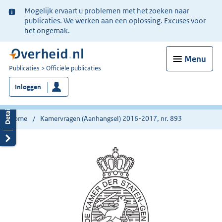
Ter
Mogelijk ervaart u problemen met het zoeken naar
informatie:
publicaties. We werken aan een oplossing. Excuses voor
het ongemak.
Menu
U
Publicaties
Officiële publicaties
bent
Inloggen
nu
hier:
Home
Kamervragen (Aanhangsel) 2016-2017, nr. 893