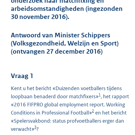
onderzoek naar matchfixing en
t
arbeidsomstandigheden (ingezonden
t
e
30 november 2016).
:
4
0
Antwoord van Minister Schippers
K
(Volksgezondheid, Welzijn en Sport)
b
(ontvangen 27 december 2016)
Vraag 1
Kent u het bericht «Duizenden voetballers tijdens
1
loopbaan benaderd door matchfixers»
, het rapport
«2016 FIFPRO global employment report. Working
2
Conditions in Professional Football»
en het bericht
«Spelersvakbond: status profvoetballers erger dan
3
verwacht»
?