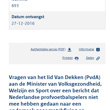
893
27-12-2016
Authentieke versie (PDF)
b
Informatie
e
Printen
Delen
s
t
a
n
Vragen van het lid Van Dekken (PvdA)
d
aan de Minister van Volksgezondheid,
s
Welzijn en Sport over een bericht dat
g
r
Nederlandse profvoetbalspelers niet
o
mee hebben gedaan naar een
o