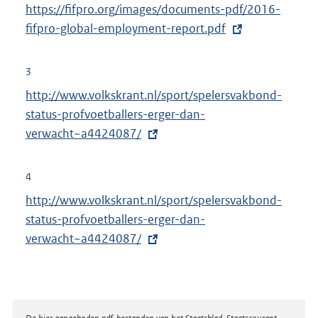
E
https://fifpro.org/images/documents-pdf/2016-
e
x
fifpro-global-employment-report.pdf
l
t
i
e
3
n
r
E
http://www.volkskrant.nl/sport/spelersvakbond-
k
n
x
status-profvoetballers-erger-dan-
:
e
t
verwacht~a4424087/
l
e
i
r
4
n
n
E
http://www.volkskrant.nl/sport/spelersvakbond-
k
e
x
status-profvoetballers-erger-dan-
:
l
t
verwacht~a4424087/
i
e
n
r
k
n
:
e