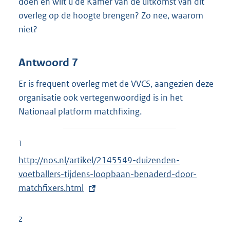
doen en wilt u de Kamer van de uitkomst van dit
overleg op de hoogte brengen? Zo nee, waarom
niet?
Antwoord 7
Er is frequent overleg met de VVCS, aangezien deze
organisatie ook vertegenwoordigd is in het
Nationaal platform matchfixing.
1
E
http://nos.nl/artikel/2145549-duizenden-
x
voetballers-tijdens-loopbaan-benaderd-door-
t
matchfixers.html
e
r
2
n