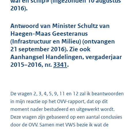
wal en schip» (ingezonden 10 augustus
t
2016).
t
e
:
Antwoord van Minister Schultz van
4
5
Haegen-Maas Geesteranus
K
(Infrastructuur en Milieu) (ontvangen
b
21 september 2016). Zie ook
Aanhangsel Handelingen, vergaderjaar
2015–2016, nr.
3341
.
De vragen 2, 3, 4, 5, 9, 11 en 12 zal ik beantwoorden
in mijn reactie op het OVV-rapport, dat op dit
moment nader bestudeerd en uitgewerkt wordt.
Deze vragen zijn gebaseerd op een aantal conclusies
door de OVV. Samen met VWS bezie ik wat de