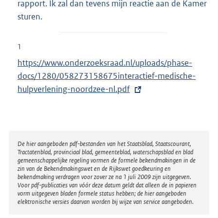
rapport. Ik zal dan tevens mijn reactie aan de Kamer
sturen.
1
E
https://www.onderzoeksraad.nl/uploads/phase-
x
docs/1280/058273158675interactief-medische-
t
hulpverlening-noordzee-nl.pdf
e
r
n
e
Disclaimer
De hier aangeboden pdf-bestanden van het Staatsblad, Staatscourant,
Tractatenblad, provinciaal blad, gemeenteblad, waterschapsblad en blad
l
gemeenschappelijke regeling vormen de formele bekendmakingen in de
i
zin van de Bekendmakingswet en de Rijkswet goedkeuring en
bekendmaking verdragen voor zover ze na 1 juli 2009 zijn uitgegeven.
n
Voor pdf-publicaties van vóór deze datum geldt dat alleen de in papieren
k
vorm uitgegeven bladen formele status hebben; de hier aangeboden
elektronische versies daarvan worden bij wijze van service aangeboden.
: