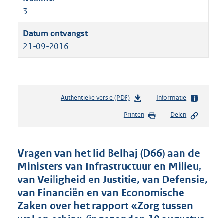
3
21-09-2016
Authentieke versie (PDF)
b
Informatie
e
Printen
Delen
s
t
a
n
Vragen van het lid Belhaj (D66) aan de
d
Ministers van Infrastructuur en Milieu,
s
van Veiligheid en Justitie, van Defensie,
g
r
van Financiën en van Economische
o
Zaken over het rapport «Zorg tussen
o