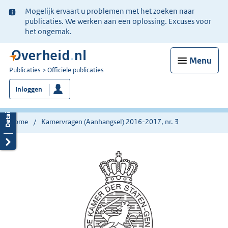
Ter
Mogelijk ervaart u problemen met het zoeken naar
informatie:
publicaties. We werken aan een oplossing. Excuses voor
het ongemak.
Menu
U
Publicaties
Officiële publicaties
bent
Inloggen
nu
hier:
Home
Kamervragen (Aanhangsel) 2016-2017, nr. 3