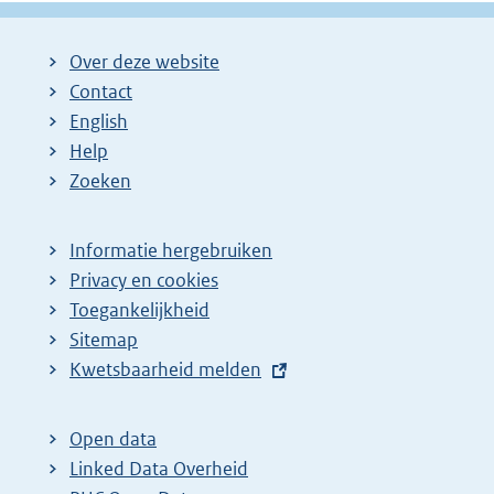
Over deze website
Contact
English
Help
Zoeken
Informatie hergebruiken
Privacy en cookies
Toegankelijkheid
Sitemap
E
Kwetsbaarheid melden
x
t
Open data
e
Linked Data Overheid
r