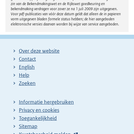
l
zin van de Bekendmakingswet en de Rijkswet goedkeuring en
bekendmaking verdragen voor zover ze na 1 juli 2009 zijn uitgegeven.
i
Voor pdf-publicaties van vóór deze datum geldt dat alleen de in papieren
n
vorm uitgegeven bladen formele status hebben; de hier aangeboden
elektronische versies daarvan worden bij wijze van service aangeboden.
k
:
Over deze website
Contact
English
Help
Zoeken
Informatie hergebruiken
Privacy en cookies
Toegankelijkheid
Sitemap