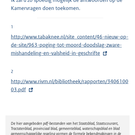
Kamervragen doen toekomen.
1
E
http://www.tabaknee.nl/site_content/46-nieuw-op-
x
de-site/963-poging-tot-moord-doodslag-zware-
t
mishandeling-en-valsheid-in-geschrifte
e
r
2
n
E
http://www.rivm.nl/bibliotheek/rapporten/3406100
e
x
03.pdf
l
t
i
e
n
r
k
n
Disclaimer
De hier aangeboden pdf-bestanden van het Staatsblad, Staatscourant,
:
Tractatenblad, provinciaal blad, gemeenteblad, waterschapsblad en blad
e
gemeenschappelijke regeling vormen de formele bekendmakingen in de