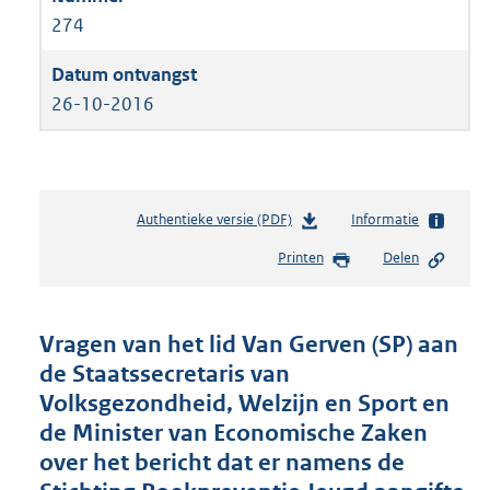
274
26-10-2016
Authentieke versie (PDF)
b
Informatie
e
Printen
Delen
s
t
a
n
Vragen van het lid Van Gerven (SP) aan
d
de Staatssecretaris van
s
Volksgezondheid, Welzijn en Sport en
g
r
de Minister van Economische Zaken
o
over het bericht dat er namens de
o