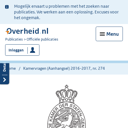
Ter
Mogelijk ervaart u problemen met het zoeken naar
informatie:
publicaties. We werken aan een oplossing. Excuses voor
het ongemak.
Menu
U
Publicaties
Officiële publicaties
bent
Inloggen
nu
hier:
Home
Kamervragen (Aanhangsel) 2016-2017, nr. 274