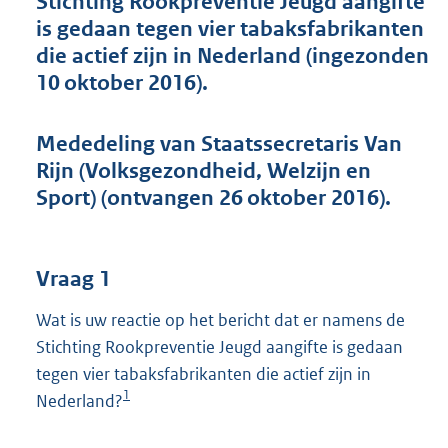
Stichting Rookpreventie Jeugd aangifte
t
is gedaan tegen vier tabaksfabrikanten
t
e
die actief zijn in Nederland (ingezonden
:
10 oktober 2016).
4
0
K
Mededeling van Staatssecretaris Van
b
Rijn (Volksgezondheid, Welzijn en
Sport) (ontvangen 26 oktober 2016).
Vraag 1
Wat is uw reactie op het bericht dat er namens de
Stichting Rookpreventie Jeugd aangifte is gedaan
tegen vier tabaksfabrikanten die actief zijn in
1
Nederland?