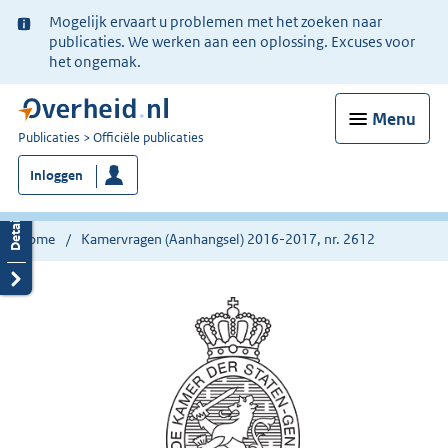
Ter
Mogelijk ervaart u problemen met het zoeken naar
informatie:
publicaties. We werken aan een oplossing. Excuses voor
het ongemak.
Menu
U
Publicaties
Officiële publicaties
bent
Inloggen
nu
hier:
Home
Kamervragen (Aanhangsel) 2016-2017, nr. 2612