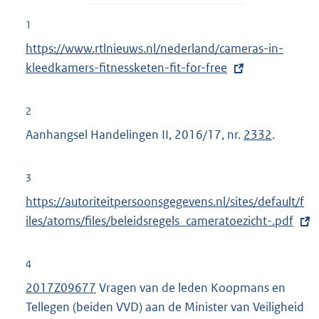
1
E
https://www.rtlnieuws.nl/nederland/cameras-in-
x
kleedkamers-fitnessketen-fit-for-free
t
e
2
r
Aanhangsel Handelingen II, 2016/17, nr.
2332
.
n
e
3
l
E
https://autoriteitpersoonsgegevens.nl/sites/default/f
i
x
iles/atoms/files/beleidsregels_cameratoezicht-.pdf
n
t
k
e
:
4
r
2017Z09677
Vragen van de leden Koopmans en
n
Tellegen (beiden VVD) aan de Minister van Veiligheid
e