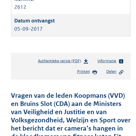
2612
05-09-2017
Authentieke versie (PDF)
b
Informatie
e
Printen
Delen
s
t
a
n
Vragen van de leden Koopmans (VVD)
d
en Bruins Slot (CDA) aan de Ministers
s
van Veiligheid en Justitie en van
g
r
Volksgezondheid, Welzijn en Sport over
o
het bericht dat er camera’s hangen in
o