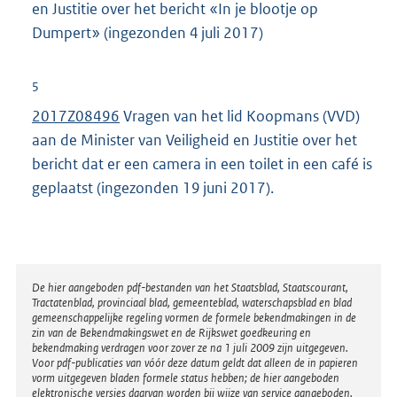
en Justitie over het bericht «In je blootje op
l
Dumpert» (ingezonden 4 juli 2017)
i
n
5
k
2017Z08496
Vragen van het lid Koopmans (VVD)
:
aan de Minister van Veiligheid en Justitie over het
bericht dat er een camera in een toilet in een café is
geplaatst (ingezonden 19 juni 2017).
Disclaimer
De hier aangeboden pdf-bestanden van het Staatsblad, Staatscourant,
Tractatenblad, provinciaal blad, gemeenteblad, waterschapsblad en blad
gemeenschappelijke regeling vormen de formele bekendmakingen in de
zin van de Bekendmakingswet en de Rijkswet goedkeuring en
bekendmaking verdragen voor zover ze na 1 juli 2009 zijn uitgegeven.
Voor pdf-publicaties van vóór deze datum geldt dat alleen de in papieren
vorm uitgegeven bladen formele status hebben; de hier aangeboden
elektronische versies daarvan worden bij wijze van service aangeboden.