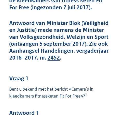
de kleedkamers van fitness keten Fit
t
For Free (ingezonden 7 juli 2017).
t
e
:
Antwoord van Minister Blok (Veiligheid
4
4
en Justitie) mede namens de Minister
K
van Volksgezondheid, Welzijn en Sport
b
(ontvangen 5 september 2017). Zie ook
Aanhangsel Handelingen, vergaderjaar
2016–2017, nr.
2452
.
Vraag 1
Bent u bekend met het bericht «Camera's in
1
kleedkamers fitnessketen Fit For Free»?
Antwoord 1