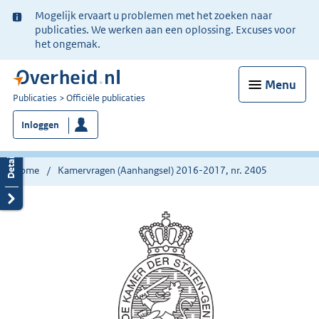
Ter
Mogelijk ervaart u problemen met het zoeken naar
informatie:
publicaties. We werken aan een oplossing. Excuses voor
het ongemak.
Menu
U
Publicaties
Officiële publicaties
bent
Inloggen
nu
hier:
Home
Kamervragen (Aanhangsel) 2016-2017, nr. 2405