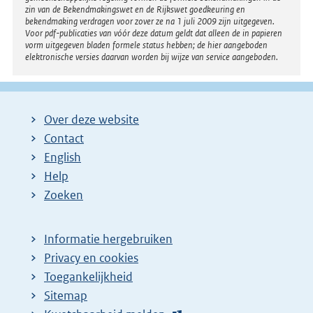
l
zin van de Bekendmakingswet en de Rijkswet goedkeuring en
bekendmaking verdragen voor zover ze na 1 juli 2009 zijn uitgegeven.
i
Voor pdf-publicaties van vóór deze datum geldt dat alleen de in papieren
n
vorm uitgegeven bladen formele status hebben; de hier aangeboden
elektronische versies daarvan worden bij wijze van service aangeboden.
k
:
Over deze website
Contact
English
Help
Zoeken
Informatie hergebruiken
Privacy en cookies
Toegankelijkheid
Sitemap