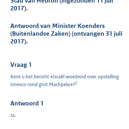
Stad van Hebron (ingezonden 11 juli
t
2017).
t
e
:
Antwoord van Minister Koenders
4
0
(Buitenlandse Zaken) (ontvangen 31 juli
K
2017).
b
Vraag 1
Kent u het bericht «Israël woedend over opstelling
1
Unesco rond grot Machpela»?
Antwoord 1
Ja.