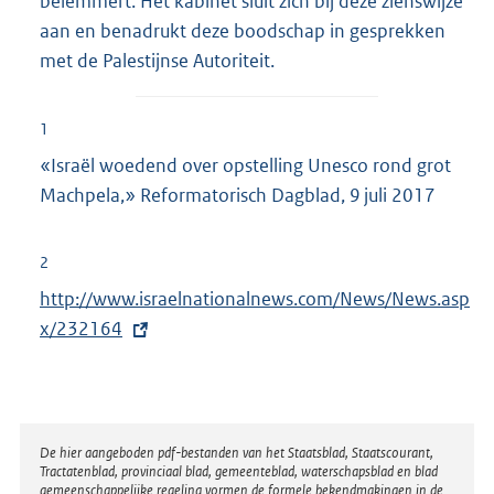
belemmert. Het kabinet sluit zich bij deze zienswijze
aan en benadrukt deze boodschap in gesprekken
met de Palestijnse Autoriteit.
1
«Israël woedend over opstelling Unesco rond grot
Machpela,» Reformatorisch Dagblad, 9 juli 2017
2
E
http://www.israelnationalnews.com/News/News.asp
x
x/232164
t
e
r
n
Disclaimer
De hier aangeboden pdf-bestanden van het Staatsblad, Staatscourant,
Tractatenblad, provinciaal blad, gemeenteblad, waterschapsblad en blad
e
gemeenschappelijke regeling vormen de formele bekendmakingen in de