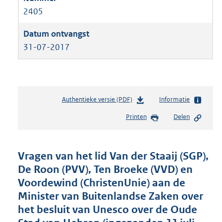
2405
31-07-2017
Authentieke versie (PDF)
b
Informatie
e
Printen
Delen
s
t
a
n
Vragen van het lid Van der Staaij (SGP),
d
De Roon (PVV), Ten Broeke (VVD) en
s
Voordewind (ChristenUnie) aan de
g
r
Minister van Buitenlandse Zaken over
o
het besluit van Unesco over de Oude
o