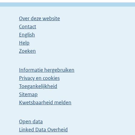
Over deze website
Contact
English
Help
Zoeken
Informatie hergebruiken
Privacy en cookies
Toegankelijkheid
Sitemap
E
Kwetsbaarheid melden
x
t
Open data
e
Linked Data Overheid