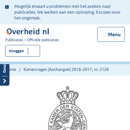
Ter
Mogelijk ervaart u problemen met het zoeken naar
informatie:
publicaties. We werken aan een oplossing. Excuses voor
het ongemak.
Menu
U
Publicaties
Officiële publicaties
bent
Inloggen
nu
hier:
Home
Kamervragen (Aanhangsel) 2016-2017, nr. 2126