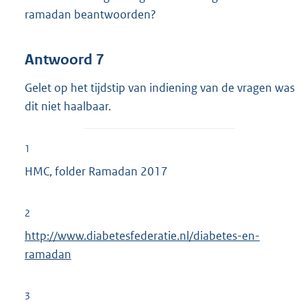
ramadan beantwoorden?
Antwoord 7
Gelet op het tijdstip van indiening van de vragen was
dit niet haalbaar.
1
HMC, folder Ramadan 2017
2
E
http://www.diabetesfederatie.nl/diabetes-en-
x
ramadan
t
e
3