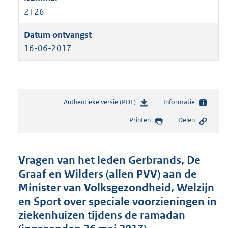
2126
16-06-2017
Authentieke versie (PDF)
b
Informatie
e
Printen
Delen
s
t
a
n
Vragen van het leden Gerbrands, De
d
Graaf en Wilders (allen PVV) aan de
s
Minister van Volksgezondheid, Welzijn
g
r
en Sport over speciale voorzieningen in
o
ziekenhuizen tijdens de ramadan
o