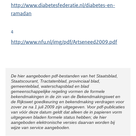
r
E
http://www.diabetesfederatie.nl/diabetes-en-
n
x
ramadan
e
t
l
e
4
i
r
E
http://www.nfu.nl/img/pdf/Artseneed2009.pdf
n
n
x
k
e
t
:
l
e
i
r
Disclaimer
De hier aangeboden pdf-bestanden van het Staatsblad,
n
Staatscourant, Tractatenblad, provinciaal blad,
n
k
gemeenteblad, waterschapsblad en blad
e
gemeenschappelijke regeling vormen de formele
:
bekendmakingen in de zin van de Bekendmakingswet en
l
de Rijkswet goedkeuring en bekendmaking verdragen voor
i
zover ze na 1 juli 2009 zijn uitgegeven. Voor pdf-publicaties
van vóór deze datum geldt dat alleen de in papieren vorm
n
uitgegeven bladen formele status hebben; de hier
aangeboden elektronische versies daarvan worden bij
k
wijze van service aangeboden.
: