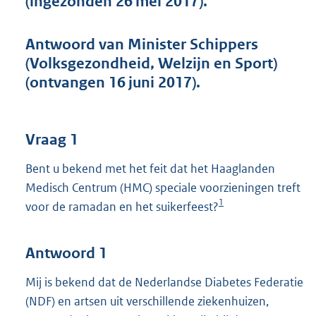
(ingezonden 26 mei 2017).
t
t
e
Antwoord van Minister Schippers
:
(Volksgezondheid, Welzijn en Sport)
4
2
(ontvangen 16 juni 2017).
K
b
Vraag 1
Bent u bekend met het feit dat het Haaglanden
Medisch Centrum (HMC) speciale voorzieningen treft
1
voor de ramadan en het suikerfeest?
Antwoord 1
Mij is bekend dat de Nederlandse Diabetes Federatie
(NDF) en artsen uit verschillende ziekenhuizen,