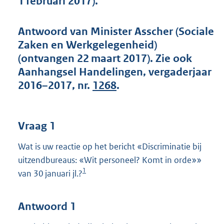
1 februari 2017).
t
t
e
Antwoord van Minister Asscher (Sociale
:
Zaken en Werkgelegenheid)
4
5
(ontvangen 22 maart 2017). Zie ook
K
Aanhangsel Handelingen, vergaderjaar
b
2016–2017, nr.
1268
.
Vraag 1
Wat is uw reactie op het bericht «Discriminatie bij
uitzendbureaus: «Wit personeel? Komt in orde»»
1
van 30 januari jl.?
Antwoord 1