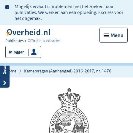
Ter
Mogelijk ervaart u problemen met het zoeken naar
informatie:
publicaties. We werken aan een oplossing. Excuses voor
het ongemak.
Menu
U
Publicaties
Officiële publicaties
bent
Inloggen
nu
hier:
Home
Kamervragen (Aanhangsel) 2016-2017, nr. 1476