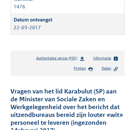
1476
22-03-2017
Authentieke versie (PDF)
b
Informatie
e
Printen
Delen
s
t
a
n
Vragen van het lid Karabulut (SP) aan
d
de Minister van Sociale Zaken en
s
Werkgelegenheid over het bericht dat
g
r
uitzendbureaus bereid zijn louter «wit»
o
personeel te leveren (ingezonden
o