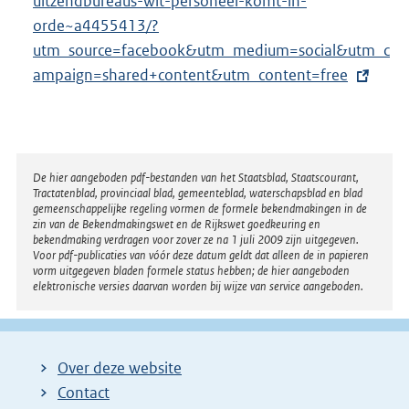
x
uitzendbureaus-wit-personeel-komt-in-
t
orde~a4455413/?
e
utm_source=facebook&utm_medium=social&utm_c
r
ampaign=shared+
content&utm_content=free
n
e
l
i
Disclaimer
De hier aangeboden pdf-bestanden van het Staatsblad, Staatscourant,
Tractatenblad, provinciaal blad, gemeenteblad, waterschapsblad en blad
n
gemeenschappelijke regeling vormen de formele bekendmakingen in de
k
zin van de Bekendmakingswet en de Rijkswet goedkeuring en
bekendmaking verdragen voor zover ze na 1 juli 2009 zijn uitgegeven.
:
Voor pdf-publicaties van vóór deze datum geldt dat alleen de in papieren
vorm uitgegeven bladen formele status hebben; de hier aangeboden
elektronische versies daarvan worden bij wijze van service aangeboden.
Over deze website
Contact