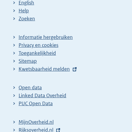
English
Help
Zoeken
Informatie hergebruiken
Privacy en cookies
Toegankelijkheid
Sitemap
E
Kwetsbaarheid melden
x
t
Open data
e
Linked Data Overheid
r
PUC Open Data
n
e
MijnOverheid.nl
l
E
Rijksoverheid.nl