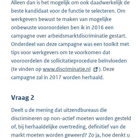
Alleen dan is het mogelijk om ook daadwerkelijk de
beste kandidaat voor de functie te selecteren. Om
werkgevers bewust te maken van mogelijke
onbewuste vooroordelen ben ik in 2016 een
campagne over arbeidsmarktdiscriminatie gestart.
Onderdeel van deze campagne was een toolkit met
tips voor werkgevers om te voorkomen dat
vooroordelen de sollicitatieprocedure beïnvloeden
(te vinden op
E
www.discriminatie.nl
). Deze
campagne zal in 2017 worden herhaald.
x
t
e
Vraag 2
r
Deelt u de mening dat uitzendbureaus die
n
discrimineren op non-actief moeten worden gesteld
e
of, bij herhaaldelijke overtreding, definitief van de
l
markt moeten worden geweerd? Zo ja, hoe denkt u
i