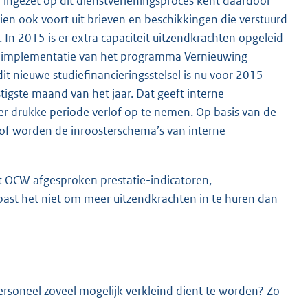
 ingezet op dit dienstverleningsproces kent daardoor
ien ook voort uit brieven en beschikkingen die verstuurd
 In 2015 is er extra capaciteit uitzendkrachten opgeleid
e implementatie van het programma Vernieuwing
dit nieuwe studiefinancieringsstelsel is nu voor 2015
tigste maand van het jaar. Dat geeft interne
 drukke periode verlof op te nemen. Op basis van de
lof worden de inroosterschema’s van interne
et OCW afgesproken prestatie-indicatoren,
j past het niet om meer uitzendkrachten in te huren dan
personeel zoveel mogelijk verkleind dient te worden? Zo