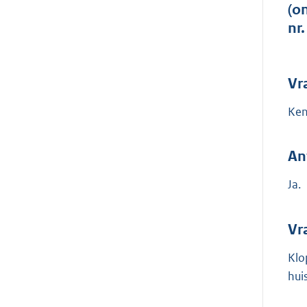
(o
nr
Vr
Ken
An
Ja.
Vr
Klo
hui