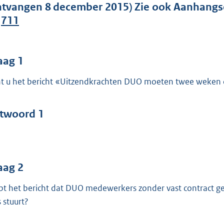
o
ntvangen 8 december 2015) Zie ook Aanhangs
o
.
711
t
t
e
aag 1
:
t u het bericht «Uitzendkrachten DUO moeten twee weken o
4
3
twoord 1
b
aag 2
pt het bericht dat DUO medewerkers zonder vast contract 
s stuurt?