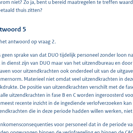
rom niet? Zo ja, bent u bereid maatregelen te treffen wa
etaald thuis zitten?
twoord 5
 het antwoord op vraag 2.
is geen sprake van dat DUO tijdelijk personeel zonder loon n
t in dienst zijn van DUO maar van het uitzendbureau en d
gaven voor uitzendkrachten ook onderdeel uit van de uitgave
mernorm. Materieel niet omdat veel uitzendkrachten in dez
kdrukte. De positie van uitzendkrachten verschilt met de fas
 alle uitzendkrachten in fase B en C worden ingeroosterd vo
 meest recente inzicht in de ingediende verlofverzoeken ka
zendkrachten die in deze periode hadden willen werken, niet 
inkomensconsequenties voor personeel dat in de periode va
den opgevangen binnen de verlofregeling en binnen de CAO