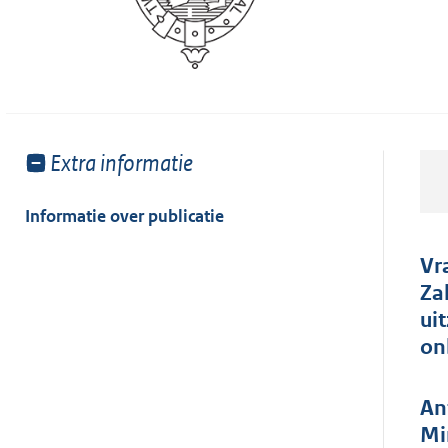
Toon
Extra informatie
meer
van:
Informatie over publicatie
Vr
Za
ui
on
An
Mi