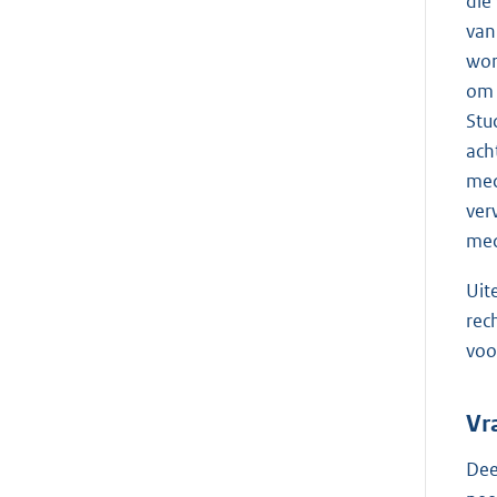
die
van
wor
om 
Stu
ach
med
ver
med
Uit
rec
voo
Vr
Dee