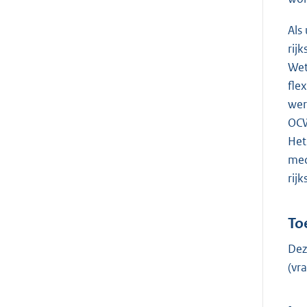
Als
rij
Wet
fle
wer
OCW
Het
med
rij
To
Dez
(v