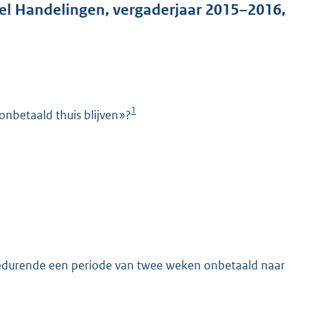
el Handelingen, vergaderjaar 2015–2016,
1
nbetaald thuis blijven»?
K
gedurende een periode van twee weken onbetaald naar