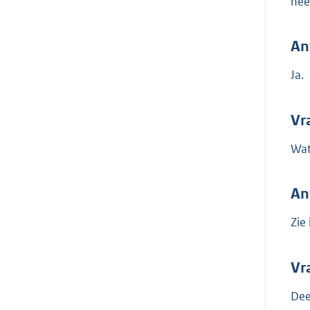
nee
An
Ja.
Vr
Wat
An
Zie
Vr
Dee