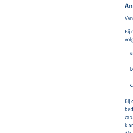
An
Van
Bij
vol
a
b
c
Bij
bed
cap
kla