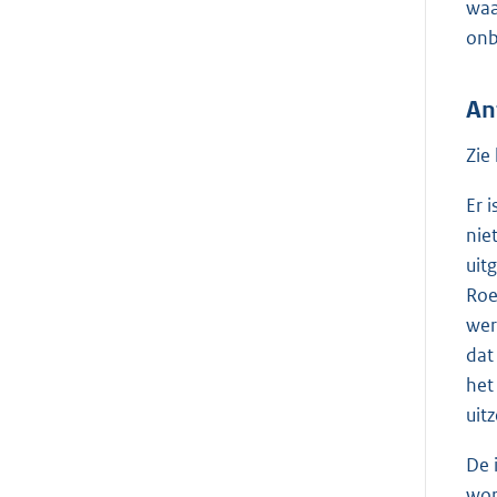
waa
onb
An
Zie
Er 
nie
uit
Roe
wer
dat
het
uit
De 
wor