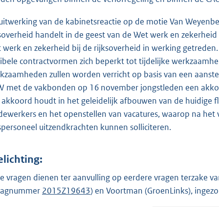
 uitwerking van de kabinetsreactie op de motie Van Weyenb
ksoverheid handelt in de geest van de Wet werk en zekerheid
 werk en zekerheid bij de rijksoverheid in werking getreden. 
xibele contractvormen zich beperkt tot tijdelijke werkzaam
kzaamheden zullen worden verricht op basis van een aanstelli
 met de vakbonden op 16 november jongstleden een akkoord
 akkoord houdt in het geleidelijk afbouwen van de huidige fl
ewerkers en het openstellen van vacatures, waarop na het 
kspersoneel uitzendkrachten kunnen solliciteren.
elichting:
e vragen dienen ter aanvulling op eerdere vragen terzake v
raagnummer
2015Z19643
) en Voortman (GroenLinks), inge