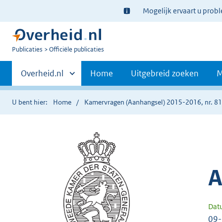
Ter
Mogelijk ervaart u prob
informatie:
U
Publicaties
Officiële publicaties
bent
Primaire
nu
Andere
Overheid.nl
Home
Uitgebreid zoeken
M
hier:
sites
navigatie
binnen
U bent hier:
Home
Kamervragen (Aanhangsel) 2015-2016, nr. 8
A
Dat
09-