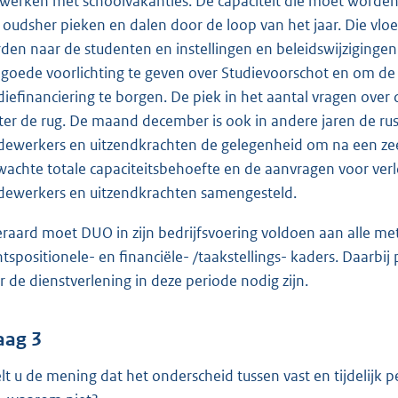
 werken met schoolvakanties. De capaciteit die moet worden
 oudsher pieken en dalen door de loop van het jaar. Die vloe
den naar de studenten en instellingen en beleidswijzigingen.
goede voorlichting te geven over Studievoorschot en om d
diefinanciering te borgen. De piek in het aantal vragen over 
ter de rug. De maand december is ook in andere jaren de rus
ewerkers en uitzendkrachten de gelegenheid om na een zeer
wachte totale capaciteitsbehoefte en de aanvragen voor ver
ewerkers en uitzendkrachten samengesteld.
eraard moet DUO in zijn bedrijfsvoering voldoen aan alle m
htspositionele- en financiële- /taakstellings- kaders. Daarbi
r de dienstverlening in deze periode nodig zijn.
aag 3
lt u de mening dat het onderscheid tussen vast en tijdelijk 