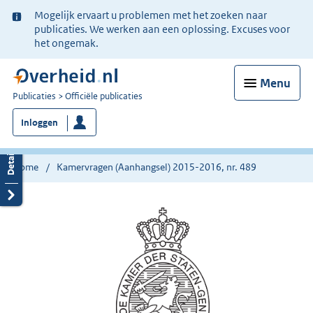
Ter
Mogelijk ervaart u problemen met het zoeken naar
informatie:
publicaties. We werken aan een oplossing. Excuses voor
het ongemak.
Menu
U
Publicaties
Officiële publicaties
bent
Inloggen
nu
hier:
Home
Kamervragen (Aanhangsel) 2015-2016, nr. 489