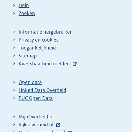
Help
Zoeken
Informatie hergebruiken
Privacy en cookies
Toegankelijkheid
Sitemap
E
Kwetsbaarheid melden
x
t
Open data
e
Linked Data Overheid
r
PUC Open Data
n
e
MijnOverheid.nl
l
E
Rijksoverheid.nl
i