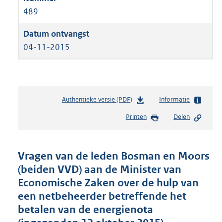
489
04-11-2015
Authentieke versie (PDF)
b
Informatie
e
Printen
Delen
s
t
a
n
Vragen van de leden Bosman en Moors
d
(beiden VVD) aan de Minister van
s
Economische Zaken over de hulp van
g
r
een netbeheerder betreffende het
o
betalen van de energienota
o