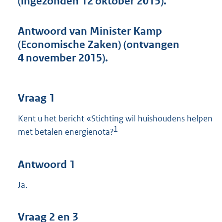
(ingezonden 12 oktober 2015).
t
t
e
Antwoord van Minister Kamp
:
(Economische Zaken) (ontvangen
4
0
4 november 2015).
K
b
Vraag 1
Kent u het bericht «Stichting wil huishoudens helpen
1
met betalen energienota?
Antwoord 1
Ja.
Vraag 2 en 3