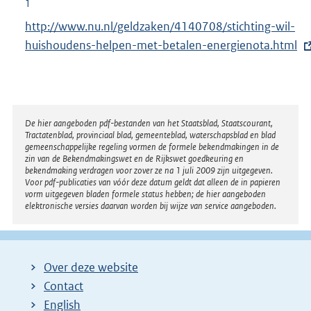
1
E
http://www.nu.nl/geldzaken/4140708/stichting-wil-
x
huishoudens-helpen-met-betalen-energienota.html
t
e
r
n
Disclaimer
De hier aangeboden pdf-bestanden van het Staatsblad, Staatscourant,
Tractatenblad, provinciaal blad, gemeenteblad, waterschapsblad en blad
e
gemeenschappelijke regeling vormen de formele bekendmakingen in de
l
zin van de Bekendmakingswet en de Rijkswet goedkeuring en
bekendmaking verdragen voor zover ze na 1 juli 2009 zijn uitgegeven.
i
Voor pdf-publicaties van vóór deze datum geldt dat alleen de in papieren
n
vorm uitgegeven bladen formele status hebben; de hier aangeboden
elektronische versies daarvan worden bij wijze van service aangeboden.
k
:
Over deze website
Contact
English