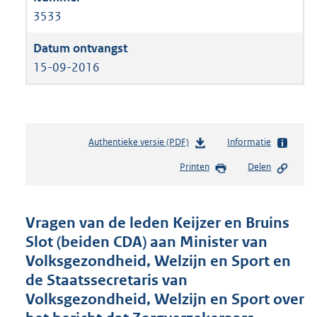
3533
15-09-2016
Authentieke versie (PDF)
b
Informatie
e
Printen
Delen
s
t
a
n
Vragen van de leden Keijzer en Bruins
d
Slot (beiden CDA) aan Minister van
s
Volksgezondheid, Welzijn en Sport en
g
r
de Staatssecretaris van
o
Volksgezondheid, Welzijn en Sport over
o