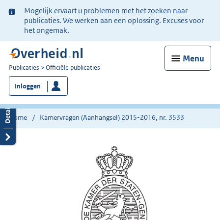
Ter
Mogelijk ervaart u problemen met het zoeken naar
informatie:
publicaties. We werken aan een oplossing. Excuses voor
het ongemak.
Menu
U
Publicaties
Officiële publicaties
bent
Inloggen
nu
hier:
Home
Kamervragen (Aanhangsel) 2015-2016, nr. 3533