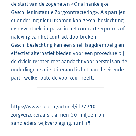
de start van de zogeheten «Onafhankelijke
Geschilleninstantie Zorgcontractering». Als partijen
er onderling niet uitkomen kan geschilbeslechting
een eventuele impasse in het contracteerproces of
naleving van het contract doorbreken.
Geschilbeslechting kan een snel, laagdrempelig en
effectief alternatief bieden voor een procedure bij
de civiele rechter, met aandacht voor herstel van de
onderlinge relatie. Uiteraard is het aan de eisende
partij welke route de voorkeur heeft.
1
E
https://www.skipr.nl/actueel/id27240-
x
zorgverzekeraars-claimen-50-miljoen-bij-
t
aanbieders-wijkverpleging.html
e