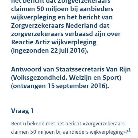
het bericht dat Zorgverzekeraars
t
claimen 50 miljoen bij aanbieders
t
e
wijkverpleging en het bericht van
:
Zorgverzekeraars Nederland dat
5
zorgverzekeraars verbaasd zijn over
2
K
Reactie Actiz wijkverpleging
b
(ingezonden 22 juli 2016).
Antwoord van Staatssecretaris Van Rijn
(Volksgezondheid, Welzijn en Sport)
(ontvangen 15 september 2016).
Vraag 1
Bent u bekend met het bericht «zorgverzekeraars
1
claimen 50 miljoen bij aanbieders wijkverpleging»?