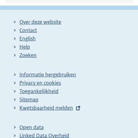
Over deze website
Contact
English
Help
Zoeken
Informatie hergebruiken
Privacy en cookies
Toegankelijkheid
Sitemap
E
Kwetsbaarheid melden
x
t
Open data
e
Linked Data Overheid