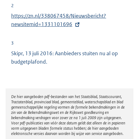
r
2
n
E
https://zn.nl/338067458/Nieuwsbericht?
e
x
newsitemid=1331101696
l
t
i
e
3
n
r
Skipr, 13 juli 2016: Aanbieders stuiten nu al op
k
n
budgetplafond.
:
e
l
i
n
Disclaimer
De hier aangeboden pdf-bestanden van het Staatsblad, Staatscourant,
k
Tractatenblad, provinciaal blad, gemeenteblad, waterschapsblad en blad
:
gemeenschappelijke regeling vormen de formele bekendmakingen in de
zin van de Bekendmakingswet en de Rijkswet goedkeuring en
bekendmaking verdragen voor zover ze na 1 juli 2009 zijn uitgegeven.
Voor pdf-publicaties van vóór deze datum geldt dat alleen de in papieren
vorm uitgegeven bladen formele status hebben; de hier aangeboden
elektronische versies daarvan worden bij wijze van service aangeboden.