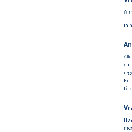
Op 
In 
An
All
en 
reg
Pro
Fil
Vr
Hoe
mee