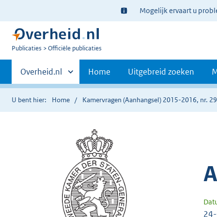
Ter
Mogelijk ervaart u prob
informatie:
U
Publicaties
Officiële publicaties
bent
Primaire
nu
Andere
Overheid.nl
Home
Uitgebreid zoeken
M
hier:
sites
navigatie
binnen
U bent hier:
Home
Kamervragen (Aanhangsel) 2015-2016, nr. 2
A
Dat
24-