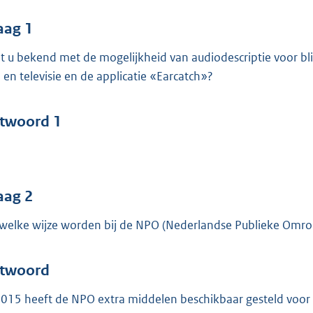
o
o
aag 1
t
t u bekend met de mogelijkheid van audiodescriptie voor bl
t
m en televisie en de applicatie «Earcatch»?
e
:
4
twoord 1
5
b
aag 2
welke wijze worden bij de NPO (Nederlandse Publieke Omroe
twoord
2015 heeft de NPO extra middelen beschikbaar gesteld voor e