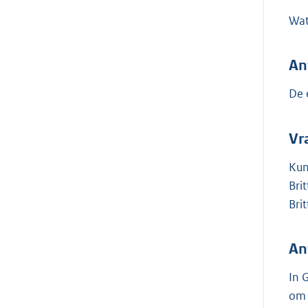
Wat
An
De 
Vr
Kun
Bri
Bri
An
In 
om 