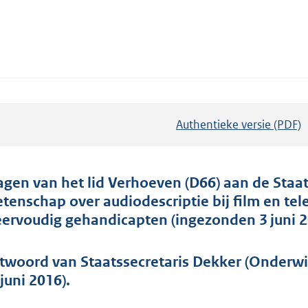
Authentieke versie (PDF)
b
e
s
t
agen van het lid Verhoeven (D66) aan de Staat
a
tenschap over audiodescriptie bij film en tel
n
ervoudig gehandicapten (ingezonden 3 juni 2
d
s
twoord van Staatssecretaris Dekker (Onderwi
g
juni 2016).
r