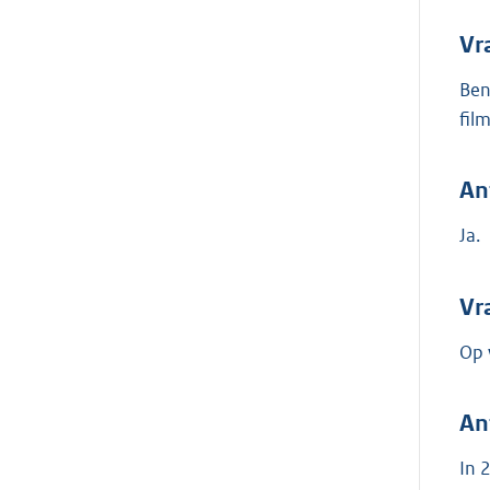
Vr
Ben
fil
An
Ja.
Vr
Op 
An
In 