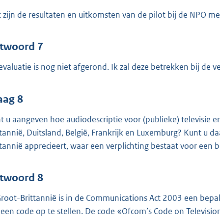
 zijn de resultaten en uitkomsten van de pilot bij de NPO met
twoord 7
evaluatie is nog niet afgerond. Ik zal deze betrekken bij de 
aag 8
t u aangeven hoe audiodescriptie voor (publieke) televisie en
ttannië, Duitsland, België, Frankrijk en Luxemburg? Kunt u daa
ttannië apprecieert, waar een verplichting bestaat voor ee
twoord 8
Groot-Brittannië is in de Communications Act 2003 een bep
een code op te stellen. De code «Ofcom’s Code on Television