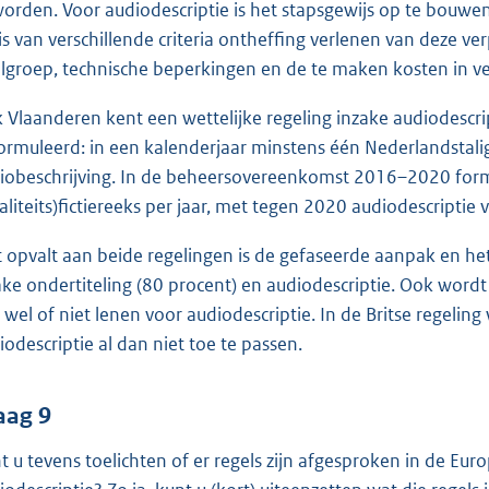
worden. Voor audiodescriptie is het stapsgewijs op te bouw
is van verschillende criteria ontheffing verlenen van deze v
lgroep, technische beperkingen en de te maken kosten in ve
 Vlaanderen kent een wettelijke regeling inzake audiodescrip
ormuleerd: in een kalenderjaar minstens één Nederlandstal
iobeschrijving. In de beheersovereenkomst 2016–2020 formul
aliteits)fictiereeks per jaar, met tegen 2020 audiodescriptie 
 opvalt aan beide regelingen is de gefaseerde aanpak en he
ake ondertiteling (80 procent) en audiodescriptie. Ook wor
h wel of niet lenen voor audiodescriptie. In de Britse regeli
iodescriptie al dan niet toe te passen.
aag 9
t u tevens toelichten of er regels zijn afgesproken in de Eur