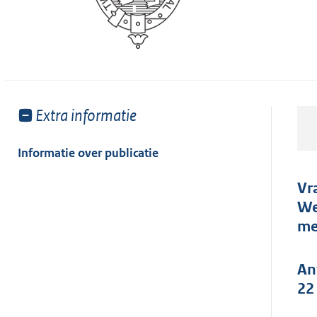
Toon
Extra informatie
meer
van:
Informatie over publicatie
Vr
We
me
An
22 