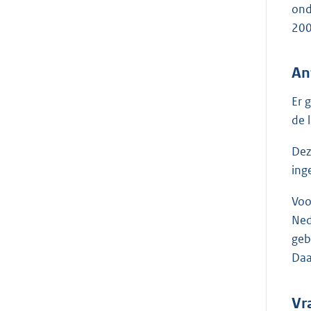
ond
200
An
Er 
de 
Dez
ing
Voo
Ned
geb
Daa
Vr