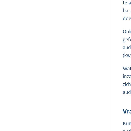
te 
bas
doe
Ook
gef
aud
(kw
Wat
inz
zic
aud
Vr
Kun