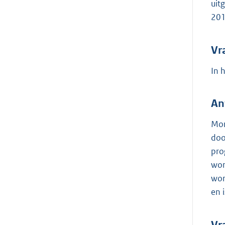
uit
201
Vr
In 
An
Mom
doo
pro
wor
wor
en 
Vr